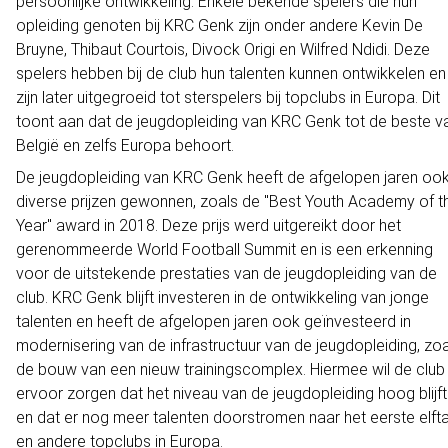
persoonlijke ontwikkeling. Enkele bekende spelers die hun
opleiding genoten bij KRC Genk zijn onder andere Kevin De
Bruyne, Thibaut Courtois, Divock Origi en Wilfred Ndidi. Deze
spelers hebben bij de club hun talenten kunnen ontwikkelen en
zijn later uitgegroeid tot sterspelers bij topclubs in Europa. Dit
toont aan dat de jeugdopleiding van KRC Genk tot de beste v
België en zelfs Europa behoort.
De jeugdopleiding van KRC Genk heeft de afgelopen jaren oo
diverse prijzen gewonnen, zoals de "Best Youth Academy of t
Year" award in 2018. Deze prijs werd uitgereikt door het
gerenommeerde World Football Summit en is een erkenning
voor de uitstekende prestaties van de jeugdopleiding van de
club. KRC Genk blijft investeren in de ontwikkeling van jonge
talenten en heeft de afgelopen jaren ook geïnvesteerd in
modernisering van de infrastructuur van de jeugdopleiding, zo
de bouw van een nieuw trainingscomplex. Hiermee wil de club
ervoor zorgen dat het niveau van de jeugdopleiding hoog blijft
en dat er nog meer talenten doorstromen naar het eerste elfta
en andere topclubs in Europa.