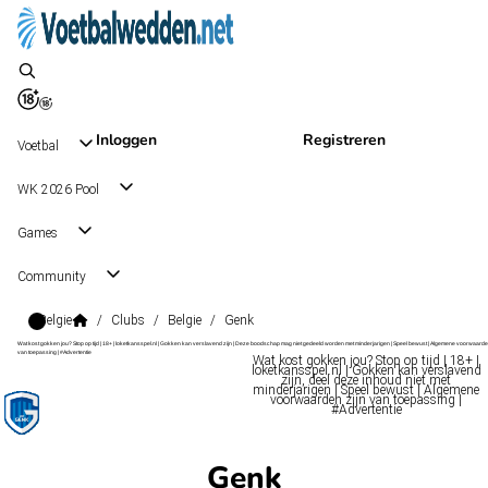
Inloggen
Registreren
Voetbal
WK 2026 Pool
Games
Community
Belgie
/
Clubs
/
Belgie
/
Genk
Wat kost gokken jou? Stop op tijd | 18+ | loketkansspel.nl | Gokken kan verslavend zijn | Deze boodschap mag niet gedeeld worden met minderjarigen | Speel bewust | Algemene voorwaarde
van toepassing | #Advertentie
Wat kost gokken jou? Stop op tijd | 18+ |
loketkansspel.nl | Gokken kan verslavend
zijn, deel deze inhoud niet met
minderjarigen | Speel bewust | Algemene
voorwaarden zijn van toepassing |
#Advertentie
Genk