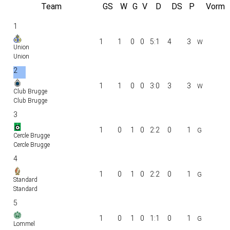
Team
GS
W
G
V
D
DS
P
Vorm
1
1
1
0
0
5:1
4
3
Union
Union
2
1
1
0
0
3:0
3
3
Club Brugge
Club Brugge
3
1
0
1
0
2:2
0
1
Cercle Brugge
Cercle Brugge
4
1
0
1
0
2:2
0
1
Standard
Standard
5
1
0
1
0
1:1
0
1
Lommel