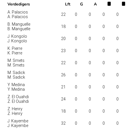
Verdedigers
Lft
G
A
A. Palacios
22
0
0
0
0
A. Palacios
B. Manguelle
18
0
0
0
0
B. Manguelle
J. Kongolo
20
0
0
0
0
J. Kongolo
K. Pierre
23
0
0
0
0
K. Pierre
M. Smets
22
0
0
0
0
M. Smets
M. Sadick
26
0
0
0
0
M. Sadick
Y. Medina
21
0
0
0
0
Y. Medina
Z. El Ouahdi
24
0
0
0
0
Z. El Ouahdi
Z. Henry
18
0
0
0
0
Z. Henry
J. Kayembe
32
0
0
0
0
J. Kayembe