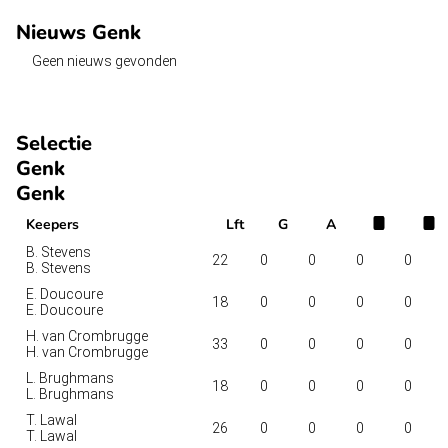
Nieuws Genk
Geen nieuws gevonden
Selectie
Genk
Genk
Keepers
Lft
G
A
B. Stevens
22
0
0
0
0
B. Stevens
E. Doucoure
18
0
0
0
0
E. Doucoure
H. van Crombrugge
33
0
0
0
0
H. van Crombrugge
L. Brughmans
18
0
0
0
0
L. Brughmans
T. Lawal
26
0
0
0
0
T. Lawal