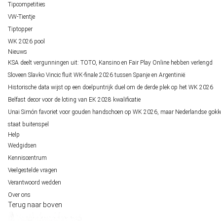
Tipcompetities
VW-Tientje
Tiptopper
WK 2026 pool
Nieuws
KSA deelt vergunningen uit: TOTO, Kansino en Fair Play Online hebben verlengd
Sloveen Slavko Vincic fluit WK-finale 2026 tussen Spanje en Argentinië
Historische data wijst op een doelpuntrijk duel om de derde plek op het WK 2026
Belfast decor voor de loting van EK 2028 kwalificatie
Unai Simón favoriet voor gouden handschoen op WK 2026, maar Nederlandse gokk
staat buitenspel
Help
Wedgidsen
Kenniscentrum
Veelgestelde vragen
Verantwoord wedden
Over ons
Terug naar boven