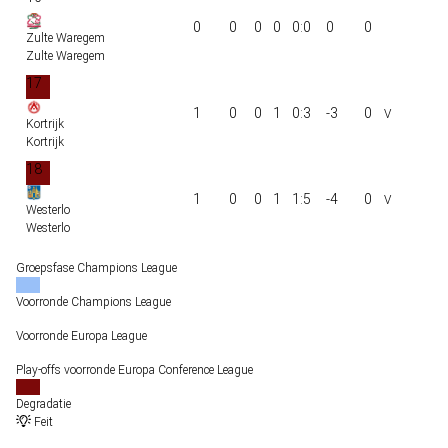
0
0
0
0
0:0
0
0
Zulte Waregem
Zulte Waregem
17
1
0
0
1
0:3
-3
0
Kortrijk
Kortrijk
18
1
0
0
1
1:5
-4
0
Westerlo
Westerlo
Groepsfase Champions League
Voorronde Champions League
Voorronde Europa League
Play-offs voorronde Europa Conference League
Degradatie
Feit