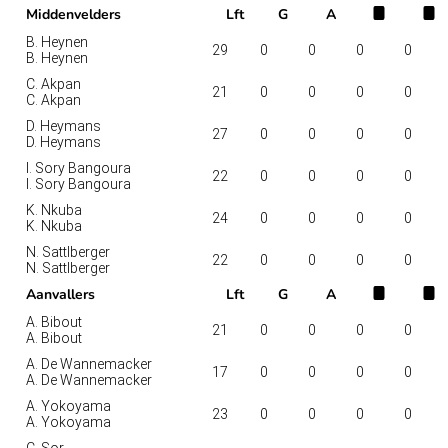
Middenvelders
Lft
G
A
B. Heynen
29
0
0
0
0
B. Heynen
C. Akpan
21
0
0
0
0
C. Akpan
D. Heymans
27
0
0
0
0
D. Heymans
I. Sory Bangoura
22
0
0
0
0
I. Sory Bangoura
K. Nkuba
24
0
0
0
0
K. Nkuba
N. Sattlberger
22
0
0
0
0
N. Sattlberger
Aanvallers
Lft
G
A
A. Bibout
21
0
0
0
0
A. Bibout
A. De Wannemacker
17
0
0
0
0
A. De Wannemacker
A. Yokoyama
23
0
0
0
0
A. Yokoyama
C. Sor