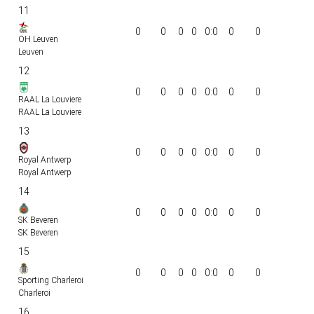
11
0
0
0
0
0:0
0
0
OH Leuven
Leuven
12
0
0
0
0
0:0
0
0
RAAL La Louviere
RAAL La Louviere
13
0
0
0
0
0:0
0
0
Royal Antwerp
Royal Antwerp
14
0
0
0
0
0:0
0
0
SK Beveren
SK Beveren
15
0
0
0
0
0:0
0
0
Sporting Charleroi
Charleroi
16