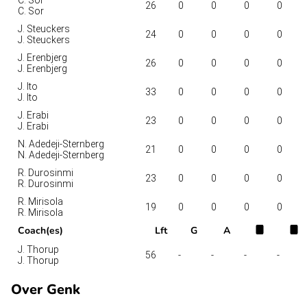
26
0
0
0
0
C. Sor
J. Steuckers
24
0
0
0
0
J. Steuckers
J. Erenbjerg
26
0
0
0
0
J. Erenbjerg
J. Ito
33
0
0
0
0
J. Ito
J. Erabi
23
0
0
0
0
J. Erabi
N. Adedeji-Sternberg
21
0
0
0
0
N. Adedeji-Sternberg
R. Durosinmi
23
0
0
0
0
R. Durosinmi
R. Mirisola
19
0
0
0
0
R. Mirisola
Coach(es)
Lft
G
A
J. Thorup
56
-
-
-
-
J. Thorup
Over Genk