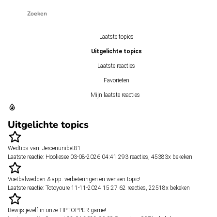
Laatste topics
Uitgelichte topics
Laatste reacties
Favorieten
Mijn laatste reacties
Uitgelichte topics
Wedtips van: Jeroenunibet81
Laatste reactie:
Hooliesee
03-08-2026 04:41
293 reacties
,
45383x bekeken
Voetbalwedden & app: verbeteringen en wensen topic!
Laatste reactie:
Totoyoure
11-11-2024 15:27
62 reacties
,
22518x bekeken
Bewijs jezelf in onze TIPTOPPER game!