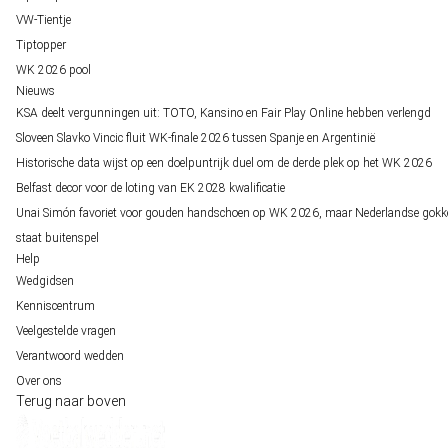
VW-Tientje
Tiptopper
WK 2026 pool
Nieuws
KSA deelt vergunningen uit: TOTO, Kansino en Fair Play Online hebben verlengd
Sloveen Slavko Vincic fluit WK-finale 2026 tussen Spanje en Argentinië
Historische data wijst op een doelpuntrijk duel om de derde plek op het WK 2026
Belfast decor voor de loting van EK 2028 kwalificatie
Unai Simón favoriet voor gouden handschoen op WK 2026, maar Nederlandse gokk
staat buitenspel
Help
Wedgidsen
Kenniscentrum
Veelgestelde vragen
Verantwoord wedden
Over ons
Terug naar boven