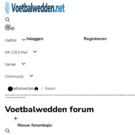
Inloggen
Registreren
Voetbal
WK 2026 Pool
Games
Community
Voetbalwedden
/
Forum
Wat kost gokken jou? Stop op tijd | 18+ | loketkansspel.nl | Gokken kan verslavend zijn | Deze boodschap mag niet gedeeld worden met minderjarigen | Speel bewust | Algemene voorwaarde
van toepassing | #Advertentie
Voetbalwedden forum
Nieuw forumtopic