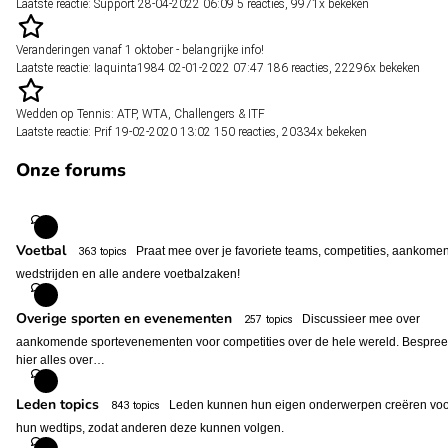
Laatste reactie:
Support
28-04-2022 06:09
5 reacties
,
9971x bekeken
Veranderingen vanaf 1 oktober - belangrijke info!
Laatste reactie:
Iaquinta1984
02-01-2022 07:47
186 reacties
,
22296x bekeken
Wedden op Tennis: ATP, WTA, Challengers & ITF
Laatste reactie:
Prif
19-02-2020 13:02
150 reacties
,
20334x bekeken
Onze forums
Voetbal
Praat mee over je favoriete teams, competities, aankome
363 topics
wedstrijden en alle andere voetbalzaken!
Overige sporten en evenementen
Discussieer mee over
257 topics
aankomende sportevenementen voor competities over de hele wereld. Bespre
hier alles over…
Leden topics
Leden kunnen hun eigen onderwerpen creëren voo
843 topics
hun wedtips, zodat anderen deze kunnen volgen.