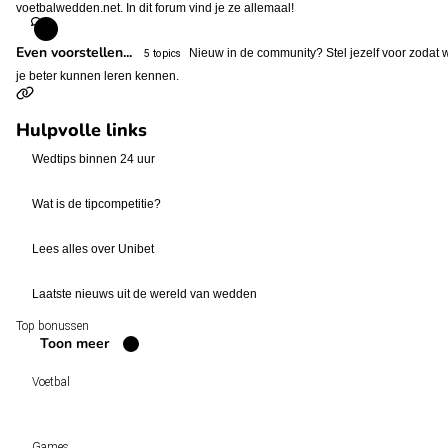
voetbalwedden.net. In dit forum vind je ze allemaal!
Even voorstellen...
Nieuw in de community? Stel jezelf voor zodat 
5 topics
je beter kunnen leren kennen.
Hulpvolle links
Wedtips binnen 24 uur
Wat is de tipcompetitie?
Lees alles over Unibet
Laatste nieuws uit de wereld van wedden
Top bonussen
Toon meer
Voetbal
Voetbal vandaag
Games
Wedtips