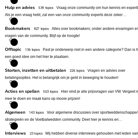
Hulp en advies
Vraag onze community om hun kennis en experti
539 topics
Als je een vraag hebt, zal een van onze community experts deze zeker…
Bookmakers
Alles over bookmakers; onder andere ervaringen e
827 topics
vragen van de community. Blijf op de hoogte!
Offtopic
Past je onderwerp niet in een andere categorie? Dan is h
136 topics
een goed idee om het hier te plaatsen.
Storten, inzetten en uitbetalen
Vragen en advies over
226 topics
betalingsopties. Het is belangrijk om je geld in beweging te houden!
Acties en spellen
Hier vind je alle prijsvragen van VW. Vergeet n
503 topics
mee te doen en maak kans op mooie prijzen!
Algemeen
Voor algemene discussies over sportweddenschappen
143 topics
strategieën en de Voetbalwedden community. Deel hier je kennis en…
Interviews
Wij hebben diverse interviews gehouden met leden va
23 topics