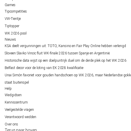
Games
Tipcompetities
VW-Tientje
Tiptopper
WK 2026 pool
Nieuws
KSA deelt vergunningen uit: TOTO, Kansino en Fair Play Online hebben verlengd
Sloveen Slavko Vincic fluit WK-finale 2026 tussen Spanje en Argentinië
Historische data wijst op een doelpuntrijk duel om de derde plek op het WK 2026
Belfast decor voor de loting van EK 2028 kwalificatie
Unai Simón favoriet voor gouden handschoen op WK 2026, maar Nederlandse gokk
staat buitenspel
Help
Wedgidsen
Kenniscentrum
Veelgestelde vragen
Verantwoord wedden
Over ons
Terug naar boven