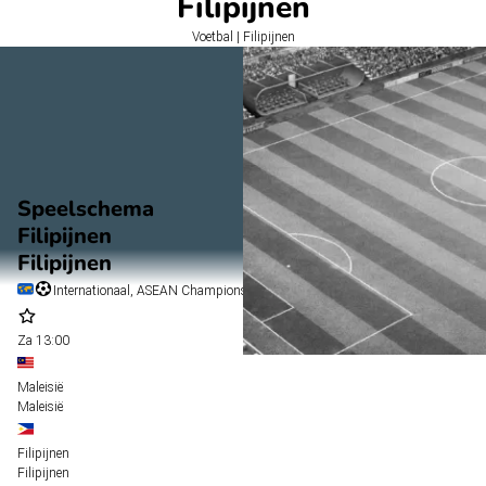
Filipijnen
Voetbal | Filipijnen
Speelschema
Filipijnen
Filipijnen
Internationaal, ASEAN Championship Grp. B
Za
13:00
Maleisië
Maleisië
Filipijnen
Filipijnen