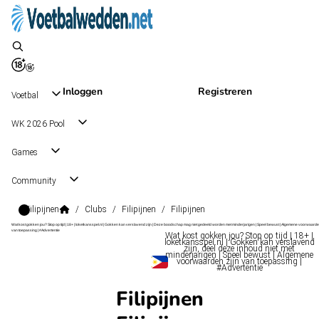
Inloggen
Registreren
Voetbal
WK 2026 Pool
Games
Community
Filipijnen
/
Clubs
/
Filipijnen
/
Filipijnen
Wat kost gokken jou? Stop op tijd | 18+ | loketkansspel.nl | Gokken kan verslavend zijn | Deze boodschap mag niet gedeeld worden met minderjarigen | Speel bewust | Algemene voorwaarde
van toepassing | #Advertentie
Wat kost gokken jou? Stop op tijd | 18+ |
loketkansspel.nl | Gokken kan verslavend
zijn, deel deze inhoud niet met
minderjarigen | Speel bewust | Algemene
voorwaarden zijn van toepassing |
#Advertentie
Filipijnen