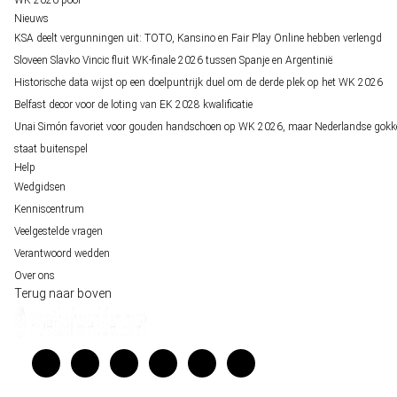
WK 2026 pool
Nieuws
KSA deelt vergunningen uit: TOTO, Kansino en Fair Play Online hebben verlengd
Sloveen Slavko Vincic fluit WK-finale 2026 tussen Spanje en Argentinië
Historische data wijst op een doelpuntrijk duel om de derde plek op het WK 2026
Belfast decor voor de loting van EK 2028 kwalificatie
Unai Simón favoriet voor gouden handschoen op WK 2026, maar Nederlandse gokk
staat buitenspel
Help
Wedgidsen
Kenniscentrum
Veelgestelde vragen
Verantwoord wedden
Over ons
Terug naar boven