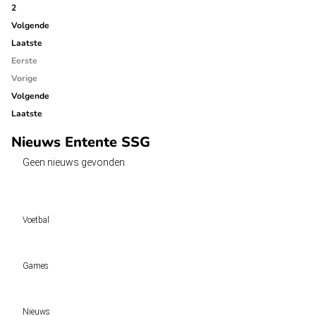
2
Volgende
Laatste
Eerste
Vorige
Volgende
Laatste
Nieuws Entente SSG
Geen nieuws gevonden
Voetbal
Voetbal vandaag
Games
Wedtips
Voorspellingen
Tipcompetities
Clubs
Nieuws
VW-Tientje