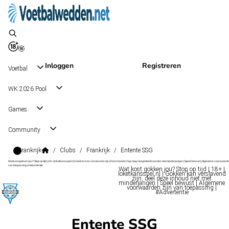
Inloggen
Registreren
Voetbal
WK 2026 Pool
Games
Community
Frankrijk
/
Clubs
/
Frankrijk
/
Entente SSG
Wat kost gokken jou? Stop op tijd | 18+ | loketkansspel.nl | Gokken kan verslavend zijn | Deze boodschap mag niet gedeeld worden met minderjarigen | Speel bewust | Algemene voorwaarde
van toepassing | #Advertentie
Wat kost gokken jou? Stop op tijd | 18+ |
loketkansspel.nl | Gokken kan verslavend
zijn, deel deze inhoud niet met
minderjarigen | Speel bewust | Algemene
voorwaarden zijn van toepassing |
#Advertentie
Entente SSG