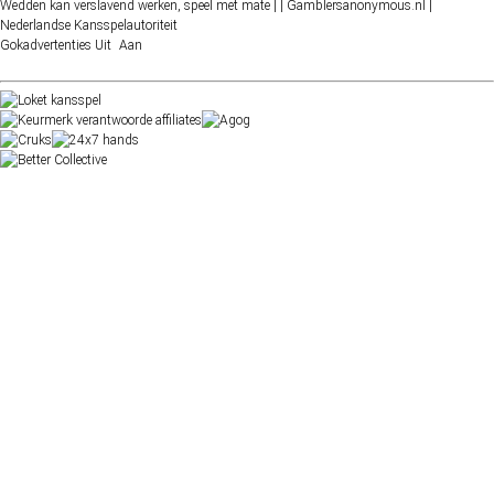
Wedden kan verslavend werken, speel met mate |
| Gamblersanonymous.nl
|
Nederlandse Kansspelautoriteit
Gokadvertenties
Uit
Aan