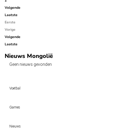
2
Volgende
Laatste
Eerste
Vorige
Volgende
Laatste
Nieuws Mongolië
Geen nieuws gevonden
Voetbal
Voetbal vandaag
Games
Wedtips
Voorspellingen
Tipcompetities
Clubs
Nieuws
VW-Tientje
Competities