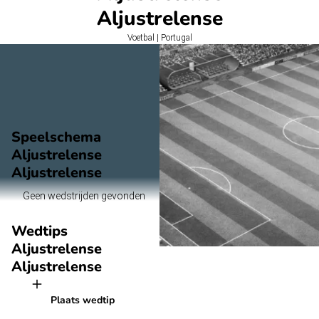
Aljustrelense
Voetbal | Portugal
Speelschema
Aljustrelense
Aljustrelense
Geen wedstrijden gevonden
Wedtips
Aljustrelense
Aljustrelense
Plaats wedtip