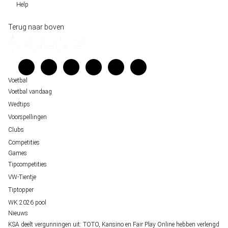
Help
Sloveen Slavko Vincic fluit WK-finale 2026 tussen Spanje en Argentinië
Historische data wijst op een doelpuntrijk duel om de derde plek op het WK 20
Wedgidsen
Terug naar boven
Belfast decor voor de loting van EK 2028 kwalificatie
Kenniscentrum
Unai Simón favoriet voor gouden handschoen op WK 2026, maar Nederlandse 
Veelgestelde vragen
staat buitenspel
Verantwoord wedden
Over ons
Voetbal
Voetbal vandaag
Wedtips
Voorspellingen
Clubs
Competities
Games
Tipcompetities
VW-Tientje
Tiptopper
WK 2026 pool
Nieuws
KSA deelt vergunningen uit: TOTO, Kansino en Fair Play Online hebben verlengd