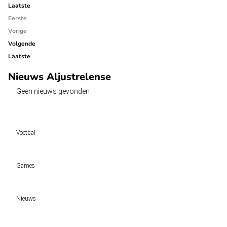
Laatste
Eerste
Vorige
Volgende
Laatste
Nieuws Aljustrelense
Geen nieuws gevonden
Voetbal
Voetbal vandaag
Games
Wedtips
Voorspellingen
Tipcompetities
Clubs
Nieuws
VW-Tientje
Competities
Tiptopper
KSA deelt vergunningen uit: TOTO, Kansino en Fair Play Online hebben verlen
WK 2026 pool