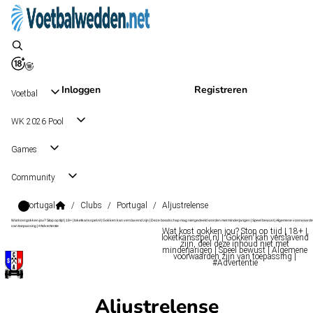
Inloggen
Registreren
Voetbal
WK 2026 Pool
Games
Community
Portugal
/
Clubs
/
Portugal
/
Aljustrelense
Wat kost gokken jou? Stop op tijd | 18+ | loketkansspel.nl | Gokken kan verslavend zijn | Deze boodschap mag niet gedeeld worden met minderjarigen | Speel bewust | Algemene voorwaarde
van toepassing | #Advertentie
Wat kost gokken jou? Stop op tijd | 18+ |
loketkansspel.nl | Gokken kan verslavend
zijn, deel deze inhoud niet met
minderjarigen | Speel bewust | Algemene
voorwaarden zijn van toepassing |
#Advertentie
Aljustrelense