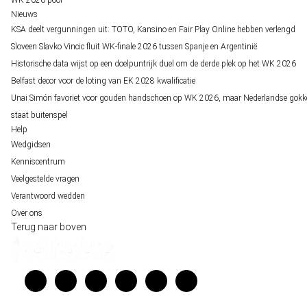
WK 2026 pool
Nieuws
KSA deelt vergunningen uit: TOTO, Kansino en Fair Play Online hebben verlengd
Sloveen Slavko Vincic fluit WK-finale 2026 tussen Spanje en Argentinië
Historische data wijst op een doelpuntrijk duel om de derde plek op het WK 2026
Belfast decor voor de loting van EK 2028 kwalificatie
Unai Simón favoriet voor gouden handschoen op WK 2026, maar Nederlandse gokk
staat buitenspel
Help
Wedgidsen
Kenniscentrum
Veelgestelde vragen
Verantwoord wedden
Over ons
Terug naar boven