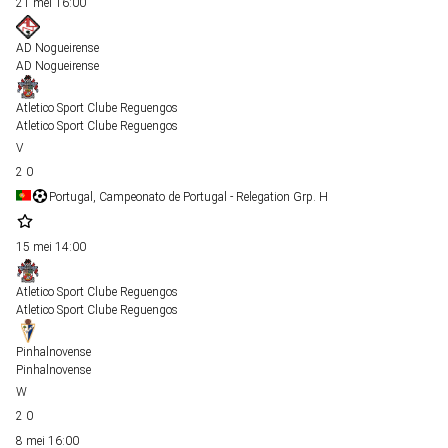
21 mei
16:00
AD Nogueirense
AD Nogueirense
Atletico Sport Clube Reguengos
Atletico Sport Clube Reguengos
2
0
Portugal, Campeonato de Portugal - Relegation Grp. H
15 mei
14:00
Atletico Sport Clube Reguengos
Atletico Sport Clube Reguengos
Pinhalnovense
Pinhalnovense
2
0
8 mei
16:00