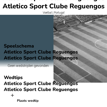
Atletico Sport Clube Reguengos
Voetbal | Portugal
Speelschema
Atletico Sport Clube Reguengos
Atletico Sport Clube Reguengos
Geen wedstrijden gevonden
Wedtips
Atletico Sport Clube Reguengos
Atletico Sport Clube Reguengos
Plaats wedtip