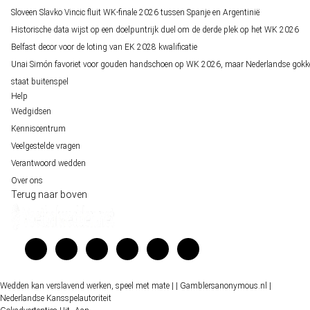
Sloveen Slavko Vincic fluit WK-finale 2026 tussen Spanje en Argentinië
Historische data wijst op een doelpuntrijk duel om de derde plek op het WK 2026
Belfast decor voor de loting van EK 2028 kwalificatie
Unai Simón favoriet voor gouden handschoen op WK 2026, maar Nederlandse gokk
staat buitenspel
Help
Wedgidsen
Kenniscentrum
Veelgestelde vragen
Verantwoord wedden
Over ons
Terug naar boven
Wedden kan verslavend werken, speel met mate |
| Gamblersanonymous.nl
|
Nederlandse Kansspelautoriteit