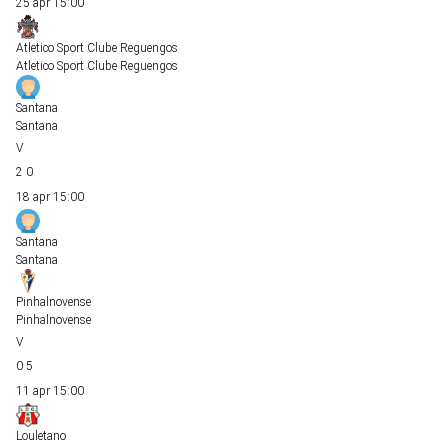
25 apr
15:00
Atletico Sport Clube Reguengos
Atletico Sport Clube Reguengos
Santana
Santana
2
0
18 apr
15:00
Santana
Santana
Pinhalnovense
Pinhalnovense
0
5
11 apr
15:00
Louletano