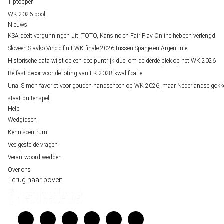
Tiptopper
WK 2026 pool
Nieuws
KSA deelt vergunningen uit: TOTO, Kansino en Fair Play Online hebben verlengd
Sloveen Slavko Vincic fluit WK-finale 2026 tussen Spanje en Argentinië
Historische data wijst op een doelpuntrijk duel om de derde plek op het WK 2026
Belfast decor voor de loting van EK 2028 kwalificatie
Unai Simón favoriet voor gouden handschoen op WK 2026, maar Nederlandse gokk
staat buitenspel
Help
Wedgidsen
Kenniscentrum
Veelgestelde vragen
Verantwoord wedden
Over ons
Terug naar boven