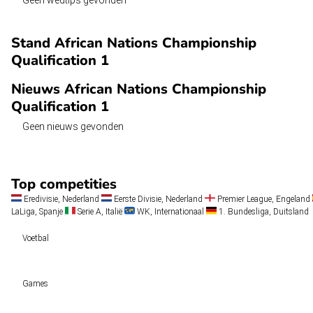
Geen wedtips gevonden
Stand African Nations Championship
Qualification 1
Nieuws African Nations Championship
Qualification 1
Geen nieuws gevonden
Top competities
Eredivisie, Nederland
Eerste Divisie, Nederland
Premier League, Engeland
LaLiga, Spanje
Serie A, Italië
WK, Internationaal
1. Bundesliga, Duitsland
Voetbal
Voetbal vandaag
Games
Wedtips
Voorspellingen
Tipcompetities