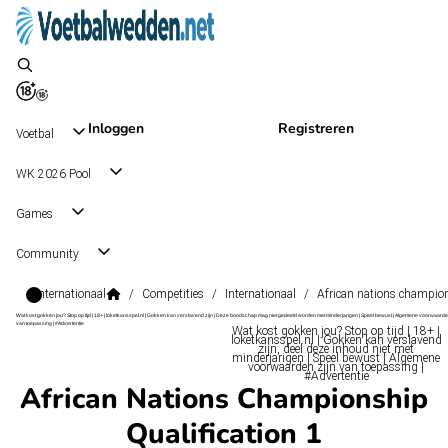
Inloggen
Registreren
Voetbal
WK 2026 Pool
Games
Community
Internationaal
/
Competities
/
Internationaal
/
African nations champion
Wat kost gokken jou? Stop op tijd | 18+ | loketkansspel.nl | Gokken kan verslavend zijn | Deze boodschap mag niet gedeeld worden met minderjarigen | Speel bewust | Algemene voorwaarde
van toepassing | #Advertentie
Wat kost gokken jou? Stop op tijd | 18+ |
loketkansspel.nl | Gokken kan verslavend
zijn, deel deze inhoud niet met
minderjarigen | Speel bewust | Algemene
voorwaarden zijn van toepassing |
#Advertentie
African Nations Championship
Qualification 1