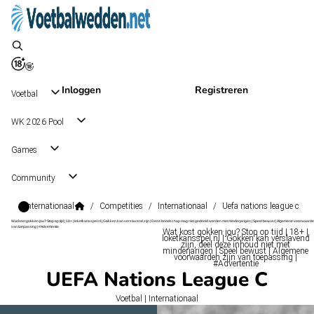
Inloggen
Registreren
Voetbal
WK 2026 Pool
Games
Community
Internationaal
/
Competities
/
Internationaal
/
Uefa nations league c
Wat kost gokken jou? Stop op tijd | 18+ | loketkansspel.nl | Gokken kan verslavend zijn | Deze boodschap mag niet gedeeld worden met minderjarigen | Speel bewust | Algemene voorwaarde
van toepassing | #Advertentie
Wat kost gokken jou? Stop op tijd | 18+ |
loketkansspel.nl | Gokken kan verslavend
zijn, deel deze inhoud niet met
minderjarigen | Speel bewust | Algemene
voorwaarden zijn van toepassing |
#Advertentie
UEFA Nations League C
Voetbal | Internationaal