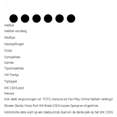
Kenniscentrum
Unai Simón favoriet voor gouden handschoen op WK 2026, maar Nederlandse 
Veelgestelde vragen
staat buitenspel
Verantwoord wedden
Over ons
Voetbal
Voetbal vandaag
Wedtips
Voorspellingen
Clubs
Competities
Games
Tipcompetities
VW-Tientje
Tiptopper
WK 2026 pool
Nieuws
KSA deelt vergunningen uit: TOTO, Kansino en Fair Play Online hebben verlengd
Sloveen Slavko Vincic fluit WK-finale 2026 tussen Spanje en Argentinië
Historische data wijst op een doelpuntrijk duel om de derde plek op het WK 2026