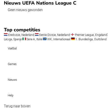
Nieuws UEFA Nations League C
Geen nieuws gevonden
Top competities
Eredivisie, Nederland
Eerste Divisie, Nederland
Premier League, Engeland
LaLiga, Spanje
Serie A, Italië
WK, Internationaal
1. Bundesliga, Duitsland
Voetbal
Voetbal vandaag
Games
Wedtips
Voorspellingen
Tipcompetities
Clubs
Nieuws
VW-Tientje
Competities
Tiptopper
KSA deelt vergunningen uit: TOTO, Kansino en Fair Play Online hebben verlen
WK 2026 pool
Help
Sloveen Slavko Vincic fluit WK-finale 2026 tussen Spanje en Argentinië
Historische data wijst op een doelpuntrijk duel om de derde plek op het WK 20
Wedgidsen
Terug naar boven
Belfast decor voor de loting van EK 2028 kwalificatie