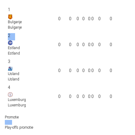
1
0
0
0
0
0:0
0
0
Bulgarije
Bulgarije
2
0
0
0
0
0:0
0
0
Estland
Estland
3
0
0
0
0
0:0
0
0
IJsland
IJsland
4
0
0
0
0
0:0
0
0
Luxemburg
Luxemburg
Promotie
Play-offs promotie