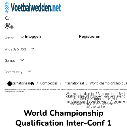
Inloggen
Registreren
Voetbal
WK 2026 Pool
Games
Community
Internationaal
/
Competities
/
Internationaal
/
World championship quali
Wat kost gokken jou? Stop op tijd | 18+ | loketkansspel.nl | Gokken kan verslavend zijn | Deze boodschap mag niet gedeeld worden met minderjarigen | Speel bewust | Algemene voorwaarde
van toepassing | #Advertentie
Wat kost gokken jou? Stop op tijd | 18+ |
loketkansspel.nl | Gokken kan verslavend
zijn, deel deze inhoud niet met
minderjarigen | Speel bewust | Algemene
voorwaarden zijn van toepassing |
#Advertentie
World Championship
Qualification Inter-Conf 1