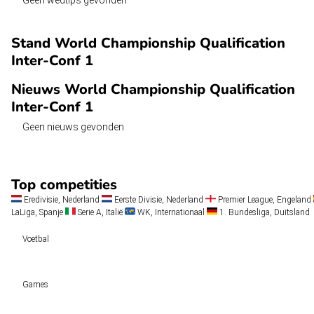
Geen wedtips gevonden
Stand World Championship Qualification
Inter-Conf 1
Nieuws World Championship Qualification
Inter-Conf 1
Geen nieuws gevonden
Top competities
Eredivisie, Nederland
Eerste Divisie, Nederland
Premier League, Engeland
LaLiga, Spanje
Serie A, Italië
WK, Internationaal
1. Bundesliga, Duitsland
Voetbal
Voetbal vandaag
Games
Wedtips
Voorspellingen
Tipcompetities