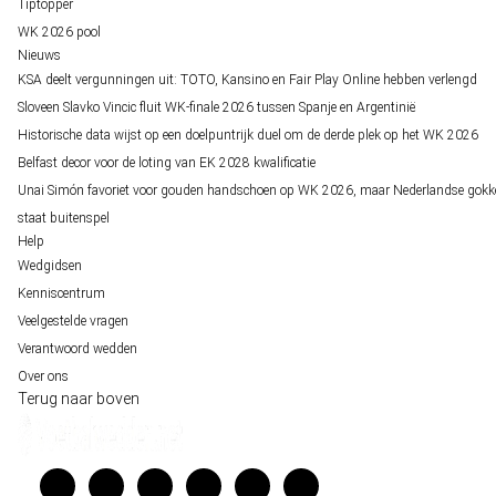
Tiptopper
WK 2026 pool
Nieuws
KSA deelt vergunningen uit: TOTO, Kansino en Fair Play Online hebben verlengd
Sloveen Slavko Vincic fluit WK-finale 2026 tussen Spanje en Argentinië
Historische data wijst op een doelpuntrijk duel om de derde plek op het WK 2026
Belfast decor voor de loting van EK 2028 kwalificatie
Unai Simón favoriet voor gouden handschoen op WK 2026, maar Nederlandse gokk
staat buitenspel
Help
Wedgidsen
Kenniscentrum
Veelgestelde vragen
Verantwoord wedden
Over ons
Terug naar boven