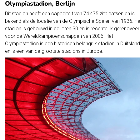
Olympiastadion, Berlijn
Allianz Arena, München
Dit stadion heeft een capaciteit van 74.475 zitplaatsen en is
Signal Iduna Park, Dortmund
bekend als de locatie van de Olympische Spelen van 1936. He
Veltins-Arena, Gelsenkirchen
stadion is gebouwd in de jaren 30 en is recentelijk gerenovee
Mercedes-Benz Arena, Stuttgart
voor de Wereldkampioenschappen van 2006. Het
Olympiastadion is een historisch belangrijk stadion in Duitsland
RheinEnergieStadion, Keulen
en is een van de grootste stadions in Europa.
Red Bull Arena, Leipzig
ESPRIT arena, Düsseldorf
Commerzbank-Arena, Frankfurt
Volksparkstadion, Hamburg