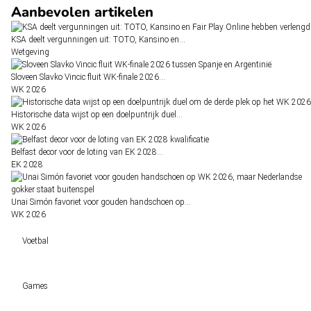
Aanbevolen artikelen
KSA deelt vergunningen uit: TOTO, Kansino en…
Wetgeving
Sloveen Slavko Vincic fluit WK-finale 2026…
WK 2026
Historische data wijst op een doelpuntrijk duel…
WK 2026
Belfast decor voor de loting van EK 2028…
EK 2028
Unai Simón favoriet voor gouden handschoen op…
WK 2026
Voetbal
Voetbal vandaag
Games
Wedtips
Voorspellingen