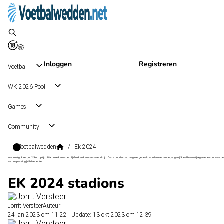
Inloggen
Registreren
Voetbal
WK 2026 Pool
Games
Community
Voetbalwedden
/
Ek 2024
Wat kost gokken jou? Stop op tijd | 18+ | loketkansspel.nl | Gokken kan verslavend zijn | Deze boodschap mag niet gedeeld worden met minderjarigen | Speel bewust | Algemene voorwaarde
van toepassing | #Advertentie
EK 2024 stadions
Jorrit Versteer
Auteur
24 jan 2023 om 11:22
|
Update: 13 okt 2023 om 12:39