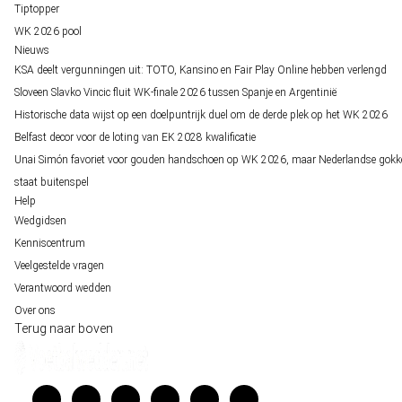
Tiptopper
WK 2026 pool
Nieuws
KSA deelt vergunningen uit: TOTO, Kansino en Fair Play Online hebben verlengd
Sloveen Slavko Vincic fluit WK-finale 2026 tussen Spanje en Argentinië
Historische data wijst op een doelpuntrijk duel om de derde plek op het WK 2026
Belfast decor voor de loting van EK 2028 kwalificatie
Unai Simón favoriet voor gouden handschoen op WK 2026, maar Nederlandse gokk
staat buitenspel
Help
Wedgidsen
Kenniscentrum
Veelgestelde vragen
Verantwoord wedden
Over ons
Terug naar boven