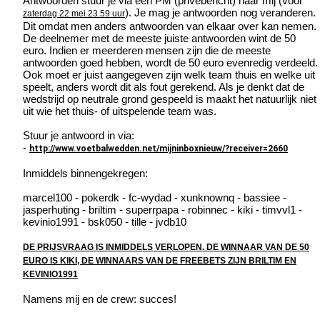
Antwoorden stuur je via een PM (privébericht) naar mij (vóór
). Je mag je antwoorden nog veranderen.
zaterdag 22 mei 23.59 uur
Dit omdat men anders antwoorden van elkaar over kan nemen.
De deelnemer met de meeste juiste antwoorden wint de 50
euro. Indien er meerderen mensen zijn die de meeste
antwoorden goed hebben, wordt de 50 euro evenredig verdeeld.
Ook moet er juist aangegeven zijn welk team thuis en welke uit
speelt, anders wordt dit als fout gerekend. Als je denkt dat de
wedstrijd op neutrale grond gespeeld is maakt het natuurlijk niet
uit wie het thuis- of uitspelende team was.
Stuur je antwoord in via:
-
http://www.voetbalwedden.net/mijninboxnieuw/?receiver=2660
Inmiddels binnengekregen:
marcel100 - pokerdk - fc-wydad - xunknownq - bassiee -
jasperhuting - briltim - superrpapa - robinnec - kiki - timvvl1 -
kevinio1991 - bsk050 - tille - jvdb10
DE PRIJSVRAAG IS INMIDDELS VERLOPEN. DE WINNAAR VAN DE 50
EURO IS KIKI, DE WINNAARS VAN DE FREEBETS ZIJN BRILTIM EN
KEVINIO1991
Namens mij en de crew: succes!