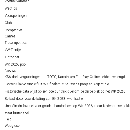
Voetbal vandaag
Wedtips
Voorspellingen
Clubs
Competities
Games
Tipcompetities
VW-Tientje
Tiptopper
WK 2026 pool
Nieuws
KSA deelt vergunningen uit: TOTO, Kansino en Fair Play Online hebben verlengd
Sloveen Slavko Vincic fluit WK-finale 2026 tussen Spanje en Argentinië
Historische data wijst op een doelpuntrijk duel om de derde plek op het WK 2026
Belfast decor voor de loting van EK 2028 kwalificatie
Unai Simón favoriet voor gouden handschoen op WK 2026, maar Nederlandse gokk
staat buitenspel
Help
Wedgidsen