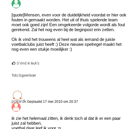
[quote]Mensen, even voor de duidelijkheid voordat er hier ook
fouten in gemaakt worden. Het uit of thuis spelende team
moet ook goed zijn! Een omgekeerde volgorde wordt als fout
gerekend. Zal het nog even bij de beginpost erin zetten.
Ok ik vind het trouwens al heel wat als iemand de juiste
voetbalclubs juist heeft :) Deze nieuwe spelregel maakt het
nog even een stukje moeilijker :)
0 Vind ik leuk's
Toto Sigarenboer
pokerdk
Geplaatst 17 mei 2010 om 20:37
ik zie het helemaal zitten, ik denk toch al dat ik er een paar
juist zal hebben.
voetbal daar leef ik voor :p