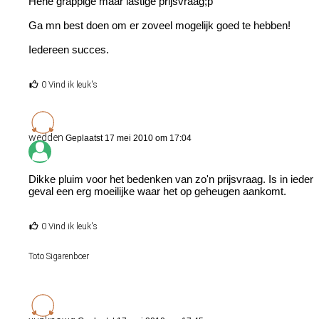
Hehe grappige maar lastige prijsvraag;p
Ga mn best doen om er zoveel mogelijk goed te hebben!
Iedereen succes.
0 Vind ik leuk's
wedden
Geplaatst 17 mei 2010 om 17:04
Dikke pluim voor het bedenken van zo'n prijsvraag. Is in ieder
geval een erg moeilijke waar het op geheugen aankomt.
0 Vind ik leuk's
Toto Sigarenboer