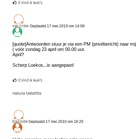
0 Vind ik leuk's
vw-crew
Geplaatst 17 mei 2010 om 14:06
[quote]Antwoorden stuur je via een PM (privébericht) naar mij
( vóór zondag 23 april om 00.00 uur.
April?
Scherp Loekos...is aangepast!
0 Vind ik leuk's
Hakuna Matatttta.
bassiee
Geplaatst 17 mei 2010 om 16:25