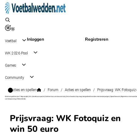
Inloggen
Registreren
Voetbal
WK 2026 Pool
Games
Community
Acties en spellen
/
Forum
/
Acties en spellen
/
Prijsvraag: WK Fotoquiz 
Wat kost gokken jou? Stop op tijd | 18+ | loketkansspel.nl | Gokken kan verslavend zijn | Deze boodschap mag niet gedeeld worden met minderjarigen | Speel bewust | Algemene voorwaarde
van toepassing | #Advertentie
Prijsvraag: WK Fotoquiz en
win 50 euro