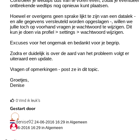
Controleer je wedtips dus van te voren even, zodat je eventueel
ontbrekende wedtips nog opnieuw kunt plaatsen.
Hoewel er overigens geen sprake lijkt te zijn van een datalek -
en alle gegevens versleuteld worden opgeslagen -, willen we
jullie toch op voorhand vragen je wachtwoord te wijzigen. Dit
kun je doen via profiel > settings > wachtwoord wijzigen.
Excuses voor het ongemak en bedankt voor je begrip.
Zodra er duidelijk is over de aard van het probleem volgt er
uiteraard een update.
Vragen of opmerkingen - post ze in dit topic.
Groetjes,
Denise
0 Vind ik leuk's
Gestart door
denise92
24-06-2016 16:29 in
Algemeen
24-06-2016 16:29 in
Algemeen