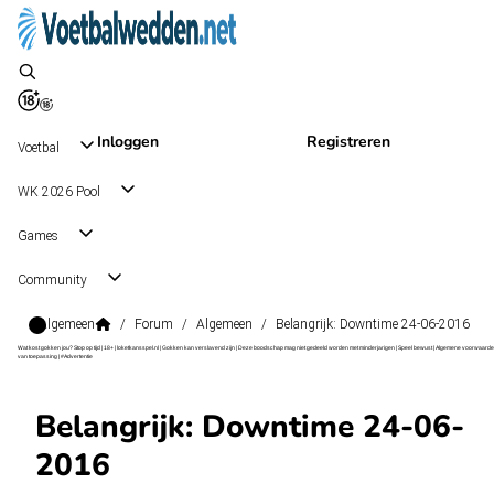
Inloggen
Registreren
Voetbal
WK 2026 Pool
Games
Community
Algemeen
/
Forum
/
Algemeen
/
Belangrijk: Downtime 24-06-2016
Wat kost gokken jou? Stop op tijd | 18+ | loketkansspel.nl | Gokken kan verslavend zijn | Deze boodschap mag niet gedeeld worden met minderjarigen | Speel bewust | Algemene voorwaarde
van toepassing | #Advertentie
Belangrijk: Downtime 24-06-
2016