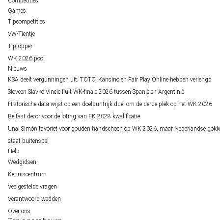
Competities
Games
Tipcompetities
VW-Tientje
Tiptopper
WK 2026 pool
Nieuws
KSA deelt vergunningen uit: TOTO, Kansino en Fair Play Online hebben verlengd
Sloveen Slavko Vincic fluit WK-finale 2026 tussen Spanje en Argentinië
Historische data wijst op een doelpuntrijk duel om de derde plek op het WK 2026
Belfast decor voor de loting van EK 2028 kwalificatie
Unai Simón favoriet voor gouden handschoen op WK 2026, maar Nederlandse gokk
staat buitenspel
Help
Wedgidsen
Kenniscentrum
Veelgestelde vragen
Verantwoord wedden
Over ons