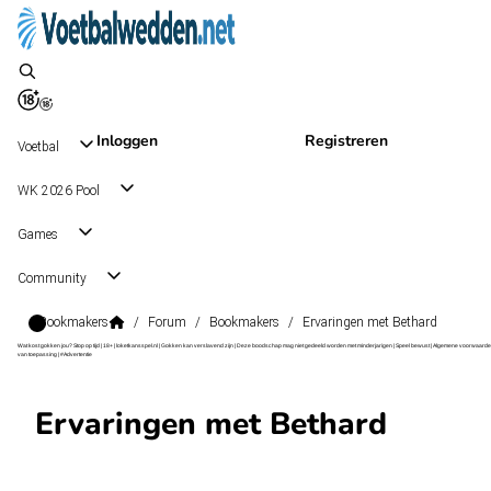
Inloggen
Registreren
Voetbal
WK 2026 Pool
Games
Community
Bookmakers
/
Forum
/
Bookmakers
/
Ervaringen met Bethard
Wat kost gokken jou? Stop op tijd | 18+ | loketkansspel.nl | Gokken kan verslavend zijn | Deze boodschap mag niet gedeeld worden met minderjarigen | Speel bewust | Algemene voorwaarde
van toepassing | #Advertentie
Ervaringen met Bethard