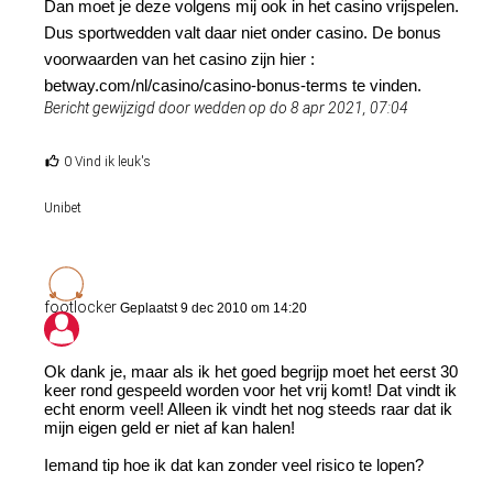
Dan moet je deze volgens mij ook in het casino vrijspelen.
Dus sportwedden valt daar niet onder casino. De bonus
voorwaarden van het casino zijn hier :
betway.com/nl/casino/casino-bonus-terms te vinden.
Bericht gewijzigd door wedden op do 8 apr 2021, 07:04
0 Vind ik leuk's
Unibet
footlocker
Geplaatst 9 dec 2010 om 14:20
Ok dank je, maar als ik het goed begrijp moet het eerst 30
keer rond gespeeld worden voor het vrij komt! Dat vindt ik
echt enorm veel! Alleen ik vindt het nog steeds raar dat ik
mijn eigen geld er niet af kan halen!
Iemand tip hoe ik dat kan zonder veel risico te lopen?