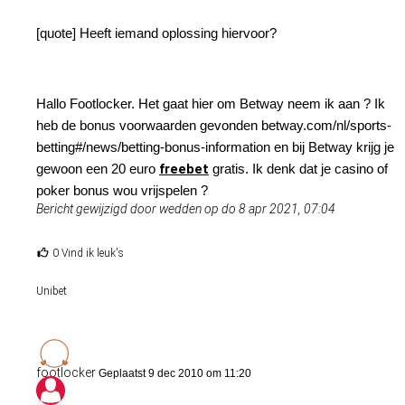
[quote] Heeft iemand oplossing hiervoor?
Hallo Footlocker. Het gaat hier om Betway neem ik aan ? Ik
heb de bonus voorwaarden gevonden betway.com/nl/sports-
betting#/news/betting-bonus-information en bij Betway krijg je
gewoon een 20 euro
freebet
gratis. Ik denk dat je casino of
poker bonus wou vrijspelen ?
Bericht gewijzigd door wedden op do 8 apr 2021, 07:04
0 Vind ik leuk's
Unibet
footlocker
Geplaatst 9 dec 2010 om 11:20