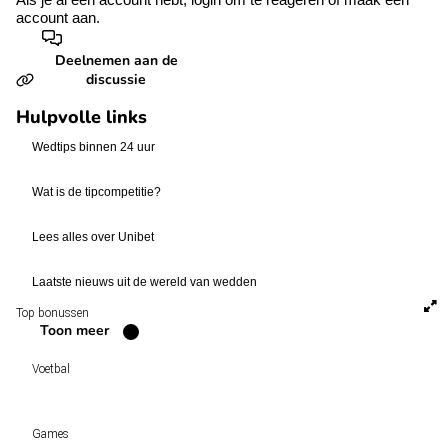
account aan.
Deelnemen aan de
discussie
Hulpvolle links
Wedtips binnen 24 uur
Wat is de tipcompetitie?
Lees alles over Unibet
Laatste nieuws uit de wereld van wedden
Top bonussen
Toon meer
Voetbal
Voetbal vandaag
Games
Wedtips