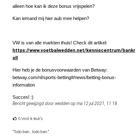
alleen hoe kan ik deze bonus vrijspelen?
Kan iemand mij hier aub mee helpen?
VW is van alle markten thuis! Check dit artikel:
https://www.voetbalwedden.net/kenniscentrum/bankr
oll
Hier heb je de bonusvoorwaarden van Betway:
betway.com/nl/sports-betting#/news/betting-bonus-
information
Succes! :)
Bericht gewijzigd door wedden op ma 12 jul 2021, 11:18
0 Vind ik leuk's
"Todo bien , todo bien."