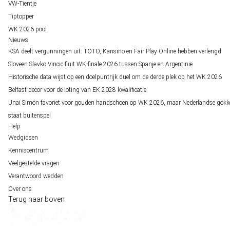
VW-Tientje
Tiptopper
WK 2026 pool
Nieuws
KSA deelt vergunningen uit: TOTO, Kansino en Fair Play Online hebben verlengd
Sloveen Slavko Vincic fluit WK-finale 2026 tussen Spanje en Argentinië
Historische data wijst op een doelpuntrijk duel om de derde plek op het WK 2026
Belfast decor voor de loting van EK 2028 kwalificatie
Unai Simón favoriet voor gouden handschoen op WK 2026, maar Nederlandse gokk
staat buitenspel
Help
Wedgidsen
Kenniscentrum
Veelgestelde vragen
Verantwoord wedden
Over ons
Terug naar boven