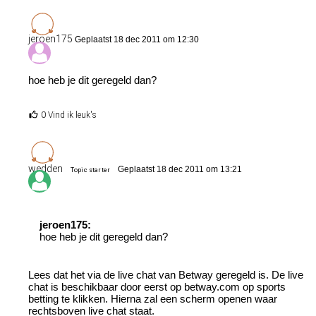
jeroen175
Geplaatst 18 dec 2011 om 12:30
hoe heb je dit geregeld dan?
0 Vind ik leuk's
wedden
Geplaatst 18 dec 2011 om 13:21
Topic starter
jeroen175:
hoe heb je dit geregeld dan?
Lees dat het via de live chat van Betway geregeld is. De live
chat is beschikbaar door eerst op betway.com op sports
betting te klikken. Hierna zal een scherm openen waar
rechtsboven live chat staat.