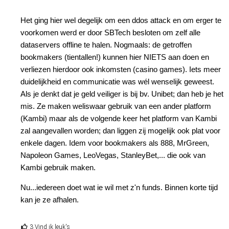
Het ging hier wel degelijk om een ddos attack en om erger te
voorkomen werd er door SBTech besloten om zelf alle
dataservers offline te halen. Nogmaals: de getroffen
bookmakers (tientallen!) kunnen hier NIETS aan doen en
verliezen hierdoor ook inkomsten (casino games). Iets meer
duidelijkheid en communicatie was wél wenselijk geweest.
Als je denkt dat je geld veiliger is bij bv. Unibet; dan heb je het
mis. Ze maken weliswaar gebruik van een ander platform
(Kambi) maar als de volgende keer het platform van Kambi
zal aangevallen worden; dan liggen zij mogelijk ook plat voor
enkele dagen. Idem voor bookmakers als 888, MrGreen,
Napoleon Games, LeoVegas, StanleyBet,... die ook van
Kambi gebruik maken.
Nu...iedereen doet wat ie wil met z'n funds. Binnen korte tijd
kan je ze afhalen.
3 Vind ik leuk's