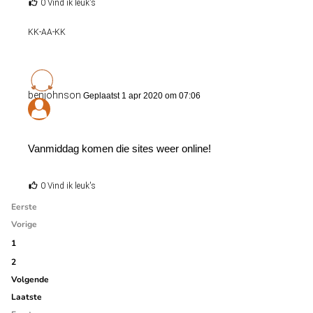
0 Vind ik leuk's
KK-AA-KK
benjohnson
Geplaatst 1 apr 2020 om 07:06
Vanmiddag komen die sites weer online!
0 Vind ik leuk's
Eerste
Vorige
1
2
Volgende
Laatste