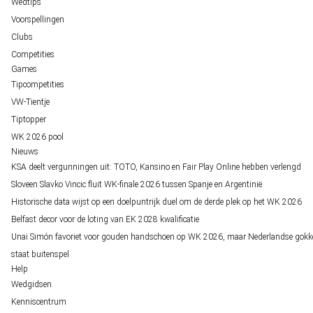
Wedtips
Voorspellingen
Clubs
Competities
Games
Tipcompetities
VW-Tientje
Tiptopper
WK 2026 pool
Nieuws
KSA deelt vergunningen uit: TOTO, Kansino en Fair Play Online hebben verlengd
Sloveen Slavko Vincic fluit WK-finale 2026 tussen Spanje en Argentinië
Historische data wijst op een doelpuntrijk duel om de derde plek op het WK 2026
Belfast decor voor de loting van EK 2028 kwalificatie
Unai Simón favoriet voor gouden handschoen op WK 2026, maar Nederlandse gokk
staat buitenspel
Help
Wedgidsen
Kenniscentrum