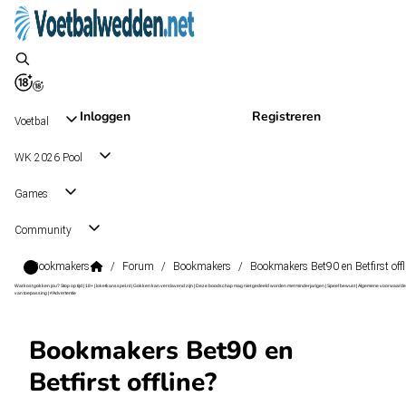
Inloggen
Registreren
Voetbal
WK 2026 Pool
Games
Community
Bookmakers
/
Forum
/
Bookmakers
/
Bookmakers Bet90 en Betfirst offl
Wat kost gokken jou? Stop op tijd | 18+ | loketkansspel.nl | Gokken kan verslavend zijn | Deze boodschap mag niet gedeeld worden met minderjarigen | Speel bewust | Algemene voorwaarde
van toepassing | #Advertentie
Bookmakers Bet90 en
Betfirst offline?