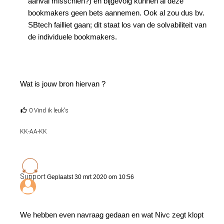
aanval misschien?) en bijgevolg kunnen al deze
bookmakers geen bets aannemen. Ook al zou dus bv.
SBtech failliet gaan; dit staat los van de solvabiliteit van
de individuele bookmakers.
Wat is jouw bron hiervan ?
0 Vind ik leuk's
KK-AA-KK
Support
Geplaatst 30 mrt 2020 om 10:56
We hebben even navraag gedaan en wat Nivc zegt klopt