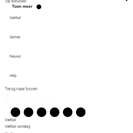
Top bonussen
Toon meer
Voetbal
Voetbal vandaag
Games
Wedtips
Voorspellingen
Tipcompetities
Clubs
Nieuws
VW-Tientje
Competities
Tiptopper
KSA deelt vergunningen uit: TOTO, Kansino en Fair Play Online hebben verlen
WK 2026 pool
Help
Sloveen Slavko Vincic fluit WK-finale 2026 tussen Spanje en Argentinië
Historische data wijst op een doelpuntrijk duel om de derde plek op het WK 20
Wedgidsen
Terug naar boven
Belfast decor voor de loting van EK 2028 kwalificatie
Kenniscentrum
Unai Simón favoriet voor gouden handschoen op WK 2026, maar Nederlandse 
Veelgestelde vragen
staat buitenspel
Verantwoord wedden
Over ons
Voetbal
Voetbal vandaag