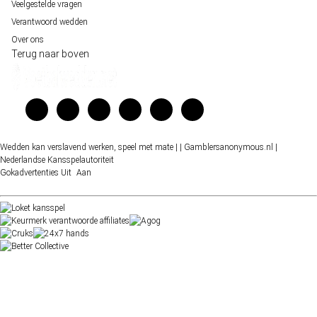
Veelgestelde vragen
Verantwoord wedden
Over ons
Terug naar boven
Wedden kan verslavend werken, speel met mate |
| Gamblersanonymous.nl
|
Nederlandse Kansspelautoriteit
Gokadvertenties
Uit
Aan