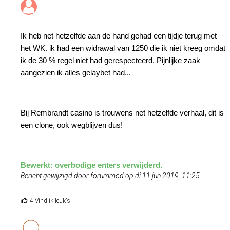
Ik heb net hetzelfde aan de hand gehad een tijdje terug met
het WK. ik had een widrawal van 1250 die ik niet kreeg omdat
ik de 30 % regel niet had gerespecteerd. Pijnlijke zaak
aangezien ik alles gelaybet had...
Bij Rembrandt casino is trouwens net hetzelfde verhaal, dit is
een clone, ook wegblijven dus!
Bewerkt: overbodige enters verwijderd.
Bericht gewijzigd door forummod op di 11 jun 2019, 11:25
4 Vind ik leuk's