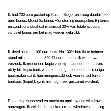
Ik had 200 euro gestort op Casino Sieger en kreeg daarbij 200
euro bonus. Moest 8x bonus +8x storting doorspelen. Bij terms
en conditions staat dat maximaal 30% van totale account
inclusief bonus per bet mag worden gebruikt.
Ik deed allemaal 100 euro bets. Na 100% bereikt te hebben
stond mijn account op 820.49 euro en deed ik withdrawal
verzoek. Ik moest een kopie van mijn paspoort doorsturen,
utility bill, kopie bank waar ik storting mee deed en als enige
bookmaker dat ik heb meegemaakt ook voor en achterkant
bankpas (hopelijk ga ik niet nog meer gescamd worden).
Dat verliep succesvol en moest nu opnieuw een withdrawal
aanvragen. Ik zei dat dat niet kon omdat withdrawal pending