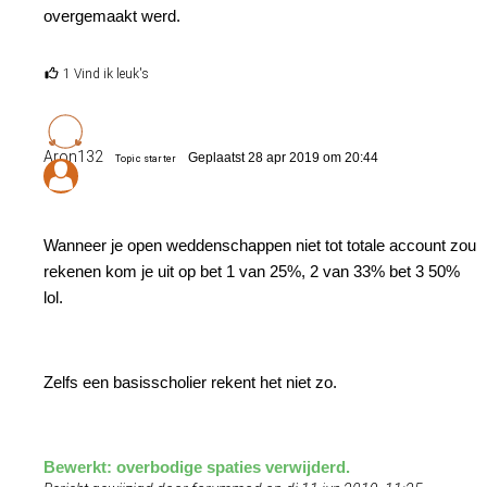
overgemaakt werd.
1 Vind ik leuk's
Aron132
Geplaatst 28 apr 2019 om 20:44
Topic starter
Wanneer je open weddenschappen niet tot totale account zou
rekenen kom je uit op bet 1 van 25%, 2 van 33% bet 3 50%
lol.
Zelfs een basisscholier rekent het niet zo.
Bewerkt: overbodige spaties verwijderd.