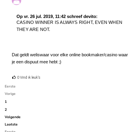
Op vr. 26 jul. 2019, 11:42 schreef devito:
CASINO WINNER IS ALWAYS RIGHT, EVEN WHEN
THEY ARE NOT.
Dat geldt weliswaar voor elke online bookmaker/casino waar
je een dispuut mee hebt ;)
0 Vind ik leuk's
Eerste
Vorige
1
2
Volgende
Laatste
Eerste