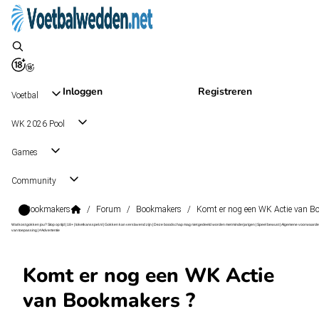
Inloggen
Registreren
Voetbal
WK 2026 Pool
Games
Community
Bookmakers
/
Forum
/
Bookmakers
/
Komt er nog een WK Actie van B
Wat kost gokken jou? Stop op tijd | 18+ | loketkansspel.nl | Gokken kan verslavend zijn | Deze boodschap mag niet gedeeld worden met minderjarigen | Speel bewust | Algemene voorwaarde
van toepassing | #Advertentie
Komt er nog een WK Actie
van Bookmakers ?