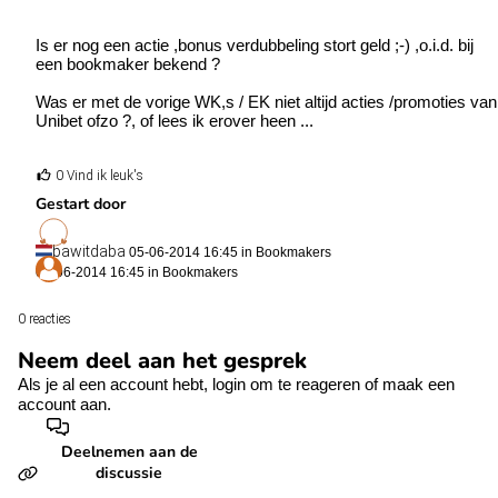
Is er nog een actie ,bonus verdubbeling stort geld ;-) ,o.i.d. bij
een bookmaker bekend ?
Was er met de vorige WK,s / EK niet altijd acties /promoties van
Unibet ofzo ?, of lees ik erover heen ...
0 Vind ik leuk's
Gestart door
bawitdaba
05-06-2014 16:45 in
Bookmakers
05-06-2014 16:45 in
Bookmakers
0 reacties
Neem deel aan het gesprek
Als je al een account hebt,
login
om te reageren of
maak een
account aan.
Deelnemen aan de
discussie