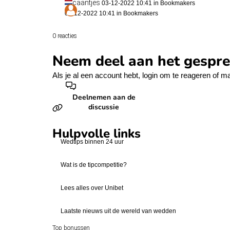
caantjes
03-12-2022 10:41 in
Bookmakers
03-12-2022 10:41 in
Bookmakers
0 reacties
Neem deel aan het gespr
Als je al een account hebt,
login
om te reageren of
ma
Deelnemen aan de
discussie
Hulpvolle links
Wedtips binnen 24 uur
Wat is de tipcompetitie?
Lees alles over Unibet
Laatste nieuws uit de wereld van wedden
Top bonussen