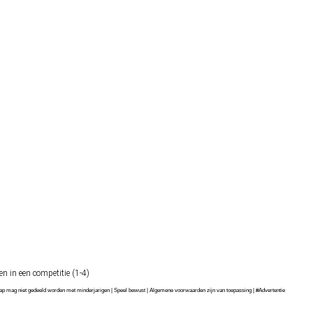
n in een competitie (1-4)
chap mag niet gedeeld worden met minderjarigen | Speel bewust | Algemene voorwaarden zijn van toepassing | #Advertentie