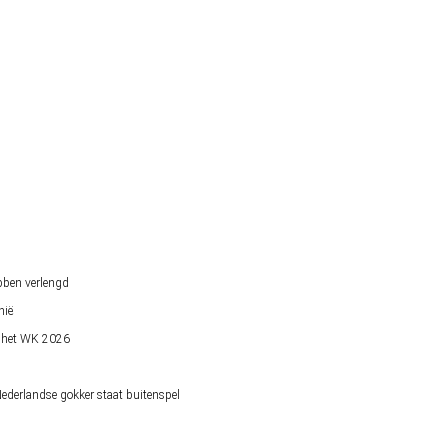
bben verlengd
nië
op het WK 2026
derlandse gokker staat buitenspel