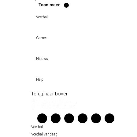
Toon meer
Voetbal
Voetbal vandaag
Games
Wedtips
Voorspellingen
Tipcompetities
Clubs
Nieuws
VW-Tientje
Competities
Tiptopper
KSA deelt vergunningen uit: TOTO, Kansino en Fair Play Onli
WK 2026 pool
Help
Sloveen Slavko Vincic fluit WK-finale 2026 tussen Spanje en Ar
Historische data wijst op een doelpuntrijk duel om de derde p
Terug naar boven
Wedgidsen
Belfast decor voor de loting van EK 2028 kwalificatie
Kenniscentrum
Unai Simón favoriet voor gouden handschoen op WK 2026, maa
Veelgestelde vragen
Verantwoord wedden
Voetbal
Over ons
Voetbal vandaag