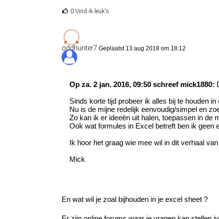
0 Vind ik leuk's
oddhunter7
Geplaatst 13 aug 2018 om 18:12
Op za. 2 jan. 2016, 09:50 schreef mick1880:
D
Sinds korte tijd probeer ik alles bij te houden i
Nu is de mijne redelijk eenvoudig/simpel en zo
Zo kan ik er ideeën uit halen, toepassen in de 
Ook wat formules in Excel betreft ben ik geen e
Ik hoor het graag wie mee wil in dit verhaal van
Mick
En wat wil je zoal bijhouden in je excel sheet ?
Er zijn online forums waar je vragen kan stellen 