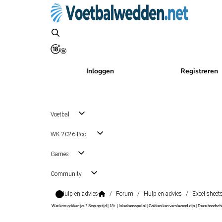
Inloggen
Registreren
Voetbal
WK 2026 Pool
Games
Community
Hulp en advies
/
Forum
/
Hulp en advies
/
Excel sheet
Wat kost gokken jou? Stop op tijd | 18+ | loketkansspel.nl | Gokken kan verslavend zijn | Deze boods