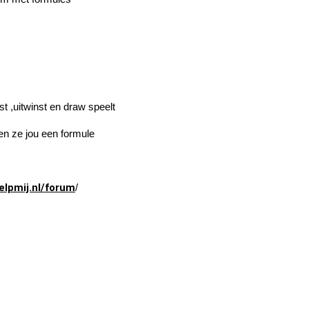
st ,uitwinst en draw speelt
en ze jou een formule
elpmij.nl/forum
/