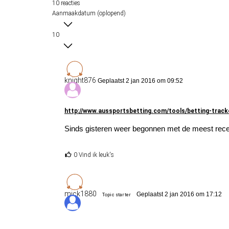
10 reacties
Aanmaakdatum (oplopend)
10
knight876
Geplaatst 2 jan 2016 om 09:52
http://www.aussportsbetting.com/tools/betting-track
Sinds gisteren weer begonnen met de meest recen
0 Vind ik leuk's
mick1880
Geplaatst 2 jan 2016 om 17:12
Topic starter