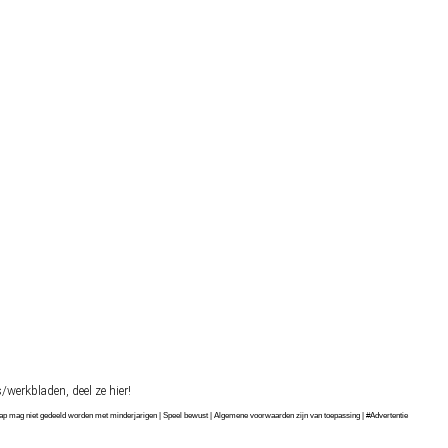
s/werkbladen, deel ze hier!
chap mag niet gedeeld worden met minderjarigen | Speel bewust | Algemene voorwaarden zijn van toepassing | #Advertentie