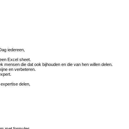
ag iedereen,
n een Excel sheet.
ek mensen die dat ook bijhouden en die van hen willen delen.
mijne en verbeteren.
xpert.
 expertise delen,
ivm met formules