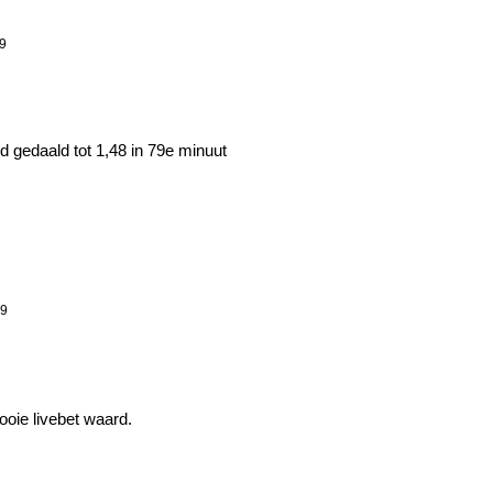
39
 gedaald tot 1,48 in 79e minuut
39
ooie livebet waard.