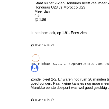
Staat nu net 2-2 en Honduras heeft veel meer 
Honduras U23 vs Morocco U23
Meer dan
4.5
@ 1.86
Ik heb hem ook, op 1.91. Eens zien.
0 Vind ik leuk's
onzemichael
Geplaatst 26 jul 2012 om 10:
Topic starter
Zonde, bleef 2-2. Er waren nog ruim 20 minuten t
goed vonden. Paar kleine kansjes nog maar meer z
Marokko eerste doelpunt was wel goed gelukkig 
0 Vind ik leuk's