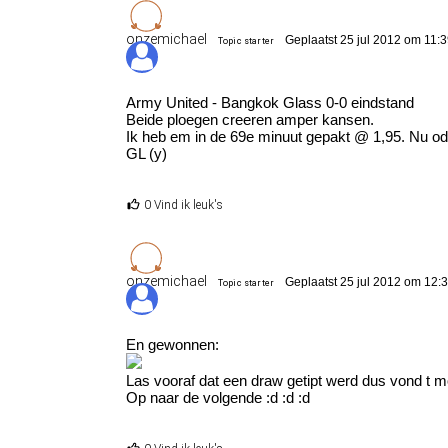
onzemichael
Geplaatst 25 jul 2012 om 11:
Topic starter
Army United - Bangkok Glass 0-0 eindstand
Beide ploegen creeren amper kansen.
Ik heb em in de 69e minuut gepakt @ 1,95. Nu odd
GL (y)
0 Vind ik leuk's
onzemichael
Geplaatst 25 jul 2012 om 12:
Topic starter
En gewonnen:
Las vooraf dat een draw getipt werd dus vond t m
Op naar de volgende :d :d :d