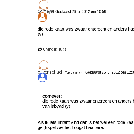
comeyer
Geplaatst 26 jul 2012 om 10:59
die rode kaart was zwaar onterecht en anders had
(y)
0 Vind ik leuk's
onzemichael
Geplaatst 26 jul 2012 om 12:
Topic starter
comeyer:
die rode kaart was zwaar onterecht en anders h
van labyad (y)
Als ik iets irritant vind dan is het wel een rode 
gelijkspel wel het hoogst haalbare.