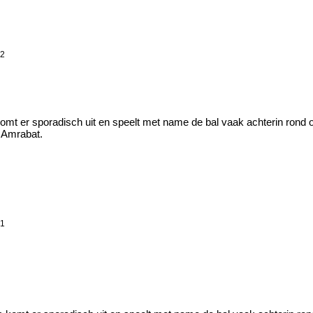
32
t er sporadisch uit en speelt met name de bal vaak achterin rond 
n Amrabat.
41