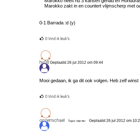
Marokko heeft nu 3 kansen gehad en Honduras k
Marokko zakt in en countert vlijmscherp met 
0-1 Barrada :d (y)
0 Vind ik leuk's
hv08
Geplaatst 26 jul 2012 om 09:44
Mooi gedaan, ik ga dit ook volgen. Heb zelf winst
0 Vind ik leuk's
onzemichael
Geplaatst 26 jul 2012 om 10:
Topic starter