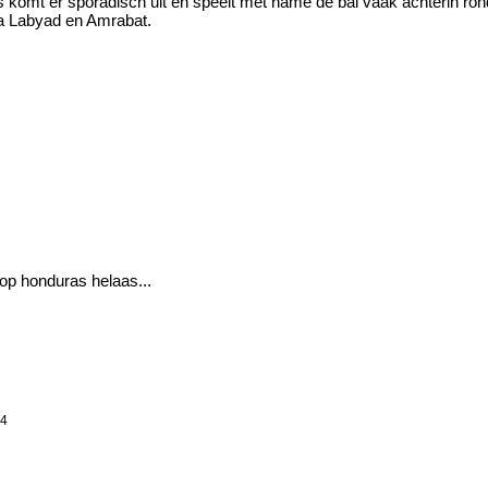
omt er sporadisch uit en speelt met name de bal vaak achterin rond
oa Labyad en Amrabat.
 op honduras helaas...
24