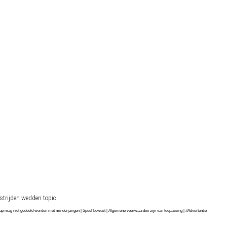
strijden wedden topic
chap mag niet gedeeld worden met minderjarigen | Speel bewust | Algemene voorwaarden zijn van toepassing | #Advertentie