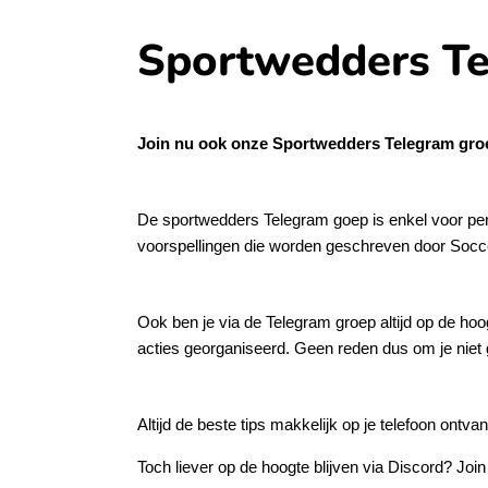
Sportwedders Te
Join nu ook onze Sportwedders Telegram gro
De sportwedders Telegram goep is enkel voor per
voorspellingen die worden geschreven door Socc
Ook ben je via de Telegram groep altijd op de h
acties georganiseerd. Geen reden dus om je niet 
Altijd de beste tips makkelijk op je telefoon ontv
Toch liever op de hoogte blijven via Discord? Joi