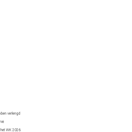
r Nederlandse gokker staat buitenspel
bben verlengd
nië
op het WK 2026