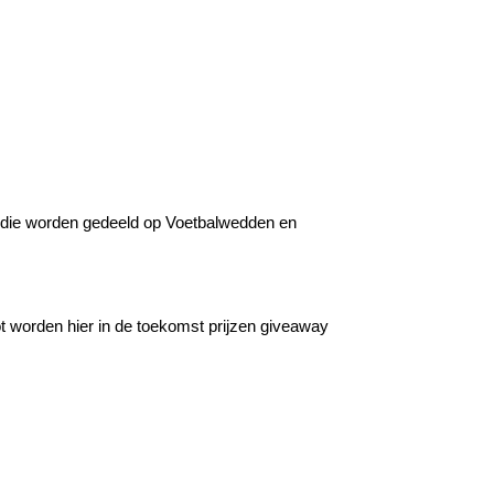
t die worden gedeeld op Voetbalwedden en
t worden hier in de toekomst prijzen giveaway