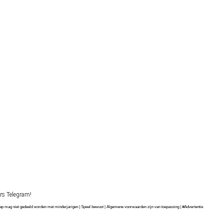
rs Telegram!
chap mag niet gedeeld worden met minderjarigen | Speel bewust | Algemene voorwaarden zijn van toepassing | #Advertentie