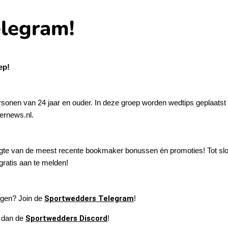
legram!
ep!
sonen van 24 jaar en ouder. In deze groep worden wedtips geplaats
ernews.nl.
oogte van de meest recente bookmaker bonussen én promoties! Tot slo
gratis aan te melden!
angen? Join de
Sportwedders Telegram
!
n dan de
Sportwedders Discord
!