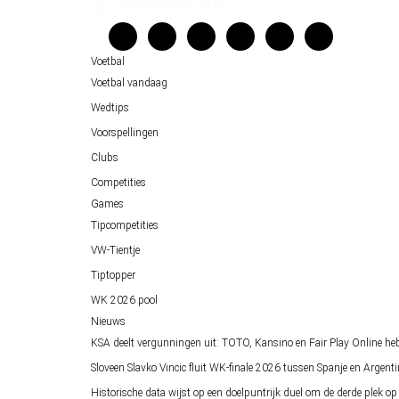
Unai Simón favoriet voor gouden handschoen op WK 2026, maa
Veelgestelde vragen
Verantwoord wedden
Voetbal
Over ons
Voetbal vandaag
Wedtips
Voorspellingen
Clubs
Competities
Games
Tipcompetities
VW-Tientje
Tiptopper
WK 2026 pool
Nieuws
KSA deelt vergunningen uit: TOTO, Kansino en Fair Play Online he
Sloveen Slavko Vincic fluit WK-finale 2026 tussen Spanje en Argenti
Historische data wijst op een doelpuntrijk duel om de derde plek 