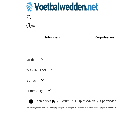
Inloggen
Registreren
Voetbal
WK 2026 Pool
Games
Community
Hulp en advies
/
Forum
/
Hulp en advies
/
Sportwedde
Wat kost gokken jou? Stop op tijd | 18+ | loketkansspel.nl | Gokken kan verslavend zijn | Deze boods