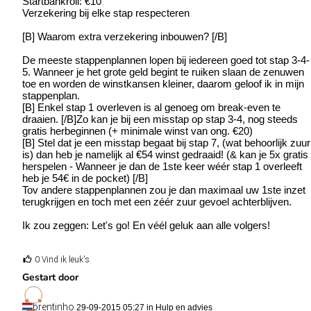
Startbankroll: €10
Verzekering bij elke stap respecteren
[B] Waarom extra verzekering inbouwen? [/B]
De meeste stappenplannen lopen bij iedereen goed tot stap 3-4-
5. Wanneer je het grote geld begint te ruiken slaan de zenuwen
toe en worden de winstkansen kleiner, daarom geloof ik in mijn
stappenplan.
[B] Enkel stap 1 overleven is al genoeg om break-even te
draaien. [/B]Zo kan je bij een misstap op stap 3-4, nog steeds
gratis herbeginnen (+ minimale winst van ong. €20)
[B] Stel dat je een misstap begaat bij stap 7, (wat behoorlijk zuur
is) dan heb je namelijk al €54 winst gedraaid! (& kan je 5x gratis
herspelen - Wanneer je dan de 1ste keer wéér stap 1 overleeft
heb je 54€ in de pocket) [/B]
Tov andere stappenplannen zou je dan maximaal uw 1ste inzet
terugkrijgen en toch met een zéér zuur gevoel achterblijven.
Ik zou zeggen: Let's go! En véél geluk aan alle volgers!
0 Vind ik leuk's
Gestart door
brentinho
29-09-2015 05:27 in
Hulp en advies