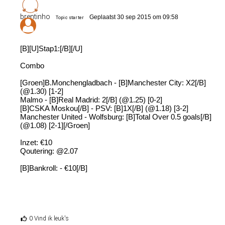
brentinho
Geplaatst 30 sep 2015 om 09:58
Topic starter
[B][U]Stap1:[/B][/U]
Combo
[Groen]B.Monchengladbach - [B]Manchester City: X2[/B]
(@1.30) [1-2]
Malmo - [B]Real Madrid: 2[/B] (@1.25) [0-2]
[B]CSKA Moskou[/B] - PSV: [B]1X[/B] (@1.18) [3-2]
Manchester United - Wolfsburg: [B]Total Over 0.5 goals[/B]
(@1.08) [2-1][/Groen]
Inzet: €10
Qoutering: @2.07
[B]Bankroll: - €10[/B]
0 Vind ik leuk's