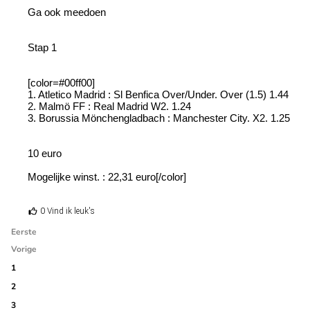
Ga ook meedoen
Stap 1
[color=#00ff00]
1. Atletico Madrid : Sl Benfica Over/Under. Over (1.5) 1.44
2. Malmö FF : Real Madrid W2. 1.24
3. Borussia Mönchengladbach : Manchester City. X2. 1.25
10 euro
Mogelijke winst. : 22,31 euro[/color]
0 Vind ik leuk's
Eerste
Vorige
1
2
3