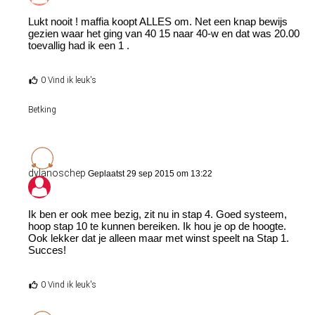
Lukt nooit ! maffia koopt ALLES om. Net een knap bewijs
gezien waar het ging van 40 15 naar 40-w en dat was 20.00
toevallig had ik een 1 .
0 Vind ik leuk's
Betking
dylanoschep
Geplaatst 29 sep 2015 om 13:22
Ik ben er ook mee bezig, zit nu in stap 4. Goed systeem,
hoop stap 10 te kunnen bereiken. Ik hou je op de hoogte.
Ook lekker dat je alleen maar met winst speelt na Stap 1.
Succes!
0 Vind ik leuk's