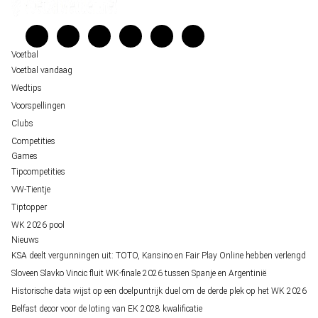
Unai Simón favoriet voor gouden handschoen op WK 2026, maar Nederlandse 
Veelgestelde vragen
staat buitenspel
Verantwoord wedden
Over ons
Voetbal
Voetbal vandaag
Wedtips
Voorspellingen
Clubs
Competities
Games
Tipcompetities
VW-Tientje
Tiptopper
WK 2026 pool
Nieuws
KSA deelt vergunningen uit: TOTO, Kansino en Fair Play Online hebben verlengd
Sloveen Slavko Vincic fluit WK-finale 2026 tussen Spanje en Argentinië
Historische data wijst op een doelpuntrijk duel om de derde plek op het WK 2026
Belfast decor voor de loting van EK 2028 kwalificatie