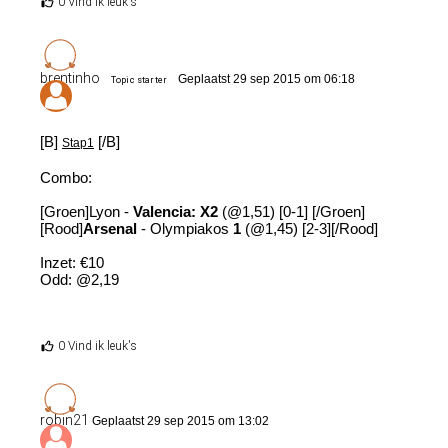
0 Vind ik leuk's
brentinho
Geplaatst 29 sep 2015 om 06:18
Topic starter
[B]
[/B]
Stap1
Combo:
[Groen]Lyon -
Valencia: X2
(@1,51) [0-1] [/Groen]
[Rood]
Arsenal
- Olympiakos
1
(@1,45) [2-3][/Rood]
Inzet: €10
Odd: @2,19
0 Vind ik leuk's
robin21
Geplaatst 29 sep 2015 om 13:02