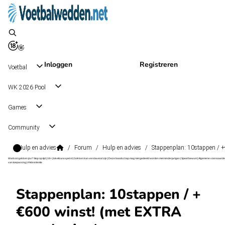
Inloggen
Registreren
Voetbal
WK 2026 Pool
Games
Community
Hulp en advies
/
Forum
/
Hulp en advies
/
Stappenplan: 10stappen / +
Wat kost gokken jou? Stop op tijd | 18+ | loketkansspel.nl | Gokken kan verslavend zijn | Deze boodschap mag niet gedeeld worden met minderjarigen | Speel bewust | Algemene voorwaarde
van toepassing | #Advertentie
Stappenplan: 10stappen / +
€600 winst! (met EXTRA