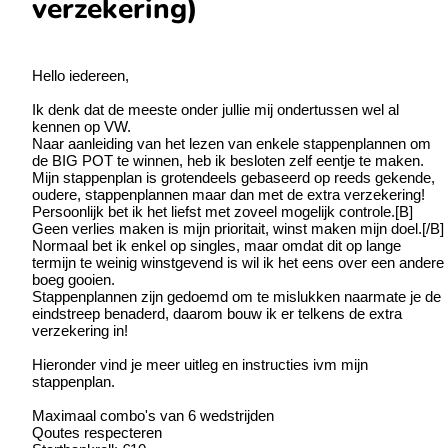
verzekering)
Hello iedereen,
Ik denk dat de meeste onder jullie mij ondertussen wel al
kennen op VW.
Naar aanleiding van het lezen van enkele stappenplannen om
de BIG POT te winnen, heb ik besloten zelf eentje te maken.
Mijn stappenplan is grotendeels gebaseerd op reeds gekende,
oudere, stappenplannen maar dan met de extra verzekering!
Persoonlijk bet ik het liefst met zoveel mogelijk controle.[B]
Geen verlies maken is mijn prioritait, winst maken mijn doel.[/B]
Normaal bet ik enkel op singles, maar omdat dit op lange
termijn te weinig winstgevend is wil ik het eens over een andere
boeg gooien.
Stappenplannen zijn gedoemd om te mislukken naarmate je de
eindstreep benaderd, daarom bouw ik er telkens de extra
verzekering in!
Hieronder vind je meer uitleg en instructies ivm mijn
stappenplan.
Maximaal combo's van 6 wedstrijden
Qoutes respecteren