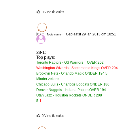
0 Vind ik leuk's
jake
Geplaatst 29 jan 2013 om 10:51
Topic starter
28-1:
Top plays:
Toronto Raptors - GS Warriors = OVER 202
Washington Wizards - Sacramento Kings OVER 204
Brooklyn Nets - Orlando Magic ONDER 194,5
Minder zekere:
Chicago Bulls - Charlotte Bobcats ONDER 186
Denver Nuggets - Indiana Pacers OVER 194
Utah Jazz - Houston Rockets ONDER 208
5
-
1
0 Vind ik leuk's