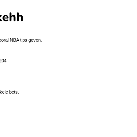
kehh
vooral NBA tips geven.
204
kele bets.