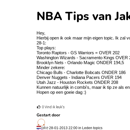
NBA Tips van Ja
Hey,
Hierbij open ik ook maar mijn eigen topic. Ik zal 
28-1:
Top plays:
Toronto Raptors - GS Warriors = OVER 202
Washington Wizards - Sacramento Kings OVER 
Brooklyn Nets - Orlando Magic ONDER 194,5
Minder zekere:
Chicago Bulls - Charlotte Bobcats ONDER 186
Denver Nuggets - Indiana Pacers OVER 194
Utah Jazz - Houston Rockets ONDER 208
Kunnen natuurlijk in combi's, maar ik tip ze als en
Hopen op een goeie dag :)
0 Vind ik leuk's
Gestart door
jake
28-01-2013 22:00 in
Leden topics