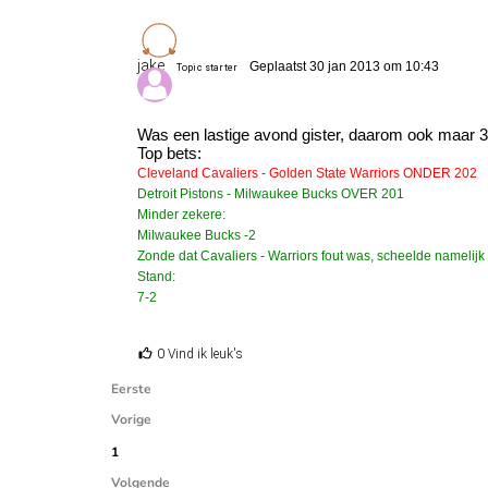
jake
Geplaatst 30 jan 2013 om 10:43
Topic starter
Was een lastige avond gister, daarom ook maar 3 
Top bets:
Cleveland Cavaliers - Golden State Warriors ONDER 202
Detroit Pistons - Milwaukee Bucks OVER 201
Minder zekere:
Milwaukee Bucks -2
Zonde dat Cavaliers - Warriors fout was, scheelde namelijk
Stand:
7-2
0 Vind ik leuk's
Eerste
Vorige
1
Volgende