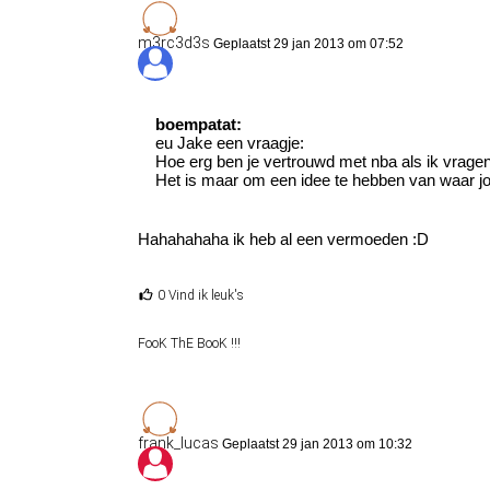
m3rc3d3s
Geplaatst 29 jan 2013 om 07:52
boempatat:
eu Jake een vraagje:
Hoe erg ben je vertrouwd met nba als ik vrage
Het is maar om een idee te hebben van waar jo
Hahahahaha ik heb al een vermoeden :D
0 Vind ik leuk's
FooK ThE BooK !!!
frank_lucas
Geplaatst 29 jan 2013 om 10:32