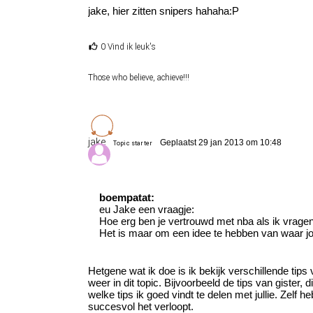
jake, hier zitten snipers hahaha:P
0 Vind ik leuk's
Those who believe, achieve!!!
jake
Geplaatst 29 jan 2013 om 10:48
Topic starter
boempatat:
eu Jake een vraagje:
Hoe erg ben je vertrouwd met nba als ik vrage
Het is maar om een idee te hebben van waar jo
Hetgene wat ik doe is ik bekijk verschillende tip
weer in dit topic. Bijvoorbeeld de tips van gister,
welke tips ik goed vindt te delen met jullie. Zelf
succesvol het verloopt.