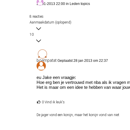
28-01-2013 22:00 in
Leden topics
8 reacties
Aanmaakdatum (oplopend)
10
boempatat
Geplaatst 28 jan 2013 om 22:37
eu Jake een vraagje:
Hoe erg ben je vertrouwd met nba als ik vragen 
Het is maar om een idee te hebben van waar jouw
0 Vind ik leuk's
De jager vond een konijn, maar het konijn vond van niet