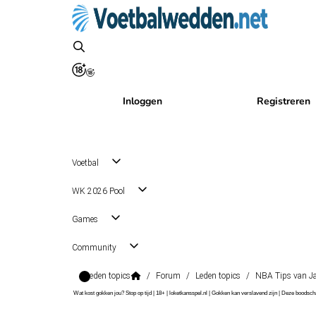
Inloggen
Registreren
Voetbal
WK 2026 Pool
Games
Community
Leden topics
/
Forum
/
Leden topics
/
NBA Tips van J
Wat kost gokken jou? Stop op tijd | 18+ | loketkansspel.nl | Gokken kan verslavend zijn | Deze boods