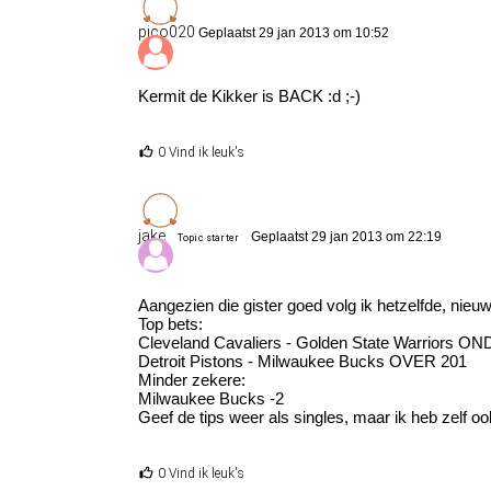
pico020
Geplaatst 29 jan 2013 om 10:52
Kermit de Kikker is BACK :d ;-)
0 Vind ik leuk's
jake
Geplaatst 29 jan 2013 om 22:19
Topic starter
Aangezien die gister goed volg ik hetzelfde, nieuw
Top bets:
Cleveland Cavaliers - Golden State Warriors O
Detroit Pistons - Milwaukee Bucks OVER 201
Minder zekere:
Milwaukee Bucks -2
Geef de tips weer als singles, maar ik heb zelf oo
0 Vind ik leuk's