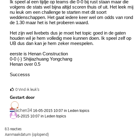
Ik speel al een tijdje op teams die 0-0 bij rust staan maar die
volgens de stats wel bijna altijd scoren thuis of uit. Het leek mij
nu leuk om een challenge te starten met dit soort
weddenschappen. Het gaat iedere keer wel om odds van rond
de 1.30 maar het is het proberen waard.
Het zijn wel livebets dus je moet het topic goed in de gaten
houden wil je hem volledig mee kunnen doen. Ik speel zelf op
UB dus dan kan je hem zeker meespelen.
eerste is Henan Construction
0-0 (-) Shijiazhuang Yongchang
Henan over 0.5
Successs
0 Vind ik leuk's
Gestart door
lachen34
16-05-2015 10:07 in
Leden topics
16-05-2015 10:07 in
Leden topics
83 reacties
Aanmaakdatum (oplopend)