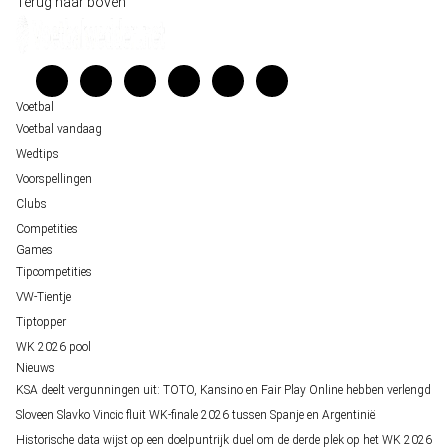
Terug naar boven
Belfast decor voor de loting van EK 2028 kwalificatie
Kenniscentrum
Unai Simón favoriet voor gouden handschoen op WK 2026, maar Nederlandse 
Veelgestelde vragen
staat buitenspel
Verantwoord wedden
Over ons
Voetbal
Voetbal vandaag
Wedtips
Voorspellingen
Clubs
Competities
Games
Tipcompetities
VW-Tientje
Tiptopper
WK 2026 pool
Nieuws
KSA deelt vergunningen uit: TOTO, Kansino en Fair Play Online hebben verlengd
Sloveen Slavko Vincic fluit WK-finale 2026 tussen Spanje en Argentinië
Historische data wijst op een doelpuntrijk duel om de derde plek op het WK 2026