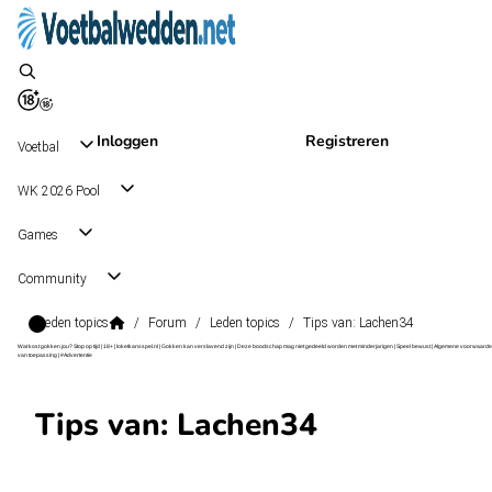
Inloggen
Registreren
Voetbal
WK 2026 Pool
Games
Community
Leden topics
/
Forum
/
Leden topics
/
Tips van: Lachen34
Wat kost gokken jou? Stop op tijd | 18+ | loketkansspel.nl | Gokken kan verslavend zijn | Deze boodschap mag niet gedeeld worden met minderjarigen | Speel bewust | Algemene voorwaarde
van toepassing | #Advertentie
Tips van: Lachen34