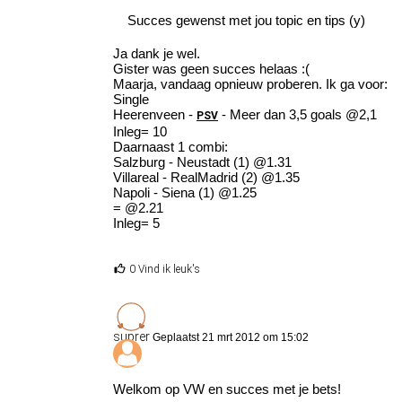
Succes gewenst met jou topic en tips (y)
Ja dank je wel.
Gister was geen succes helaas :(
Maarja, vandaag opnieuw proberen. Ik ga voor:
Single
Heerenveen -
- Meer dan 3,5 goals @2,1
PSV
Inleg= 10
Daarnaast 1 combi:
Salzburg - Neustadt (1) @1.31
Villareal - RealMadrid (2) @1.35
Napoli - Siena (1) @1.25
= @2.21
Inleg= 5
0 Vind ik leuk's
suprer
Geplaatst 21 mrt 2012 om 15:02
Welkom op VW en succes met je bets!