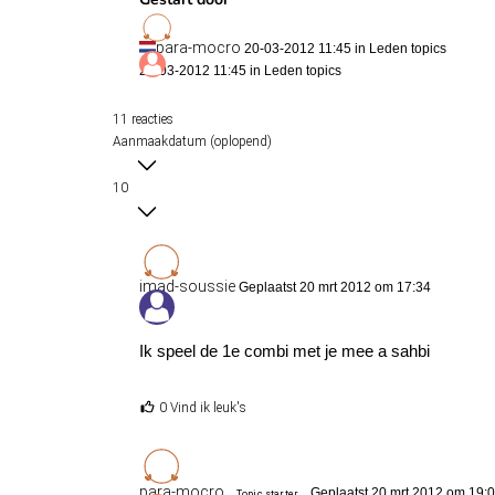
para-mocro
20-03-2012 11:45 in
Leden topics
20-03-2012 11:45 in
Leden topics
11 reacties
Aanmaakdatum (oplopend)
10
imad-soussie
Geplaatst 20 mrt 2012 om 17:34
Ik speel de 1e combi met je mee a sahbi
0 Vind ik leuk's
para-mocro
Geplaatst 20 mrt 2012 om 19:
Topic starter