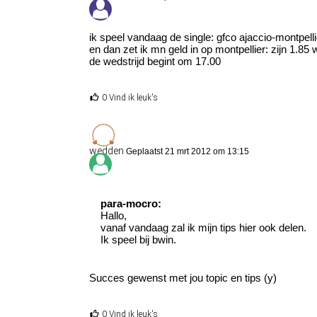
ik speel vandaag de single: gfco ajaccio-montpelli
en dan zet ik mn geld in op montpellier: zijn 1.85 
de wedstrijd begint om 17.00
0 Vind ik leuk's
wedden
Geplaatst 21 mrt 2012 om 13:15
para-mocro:
Hallo,
vanaf vandaag zal ik mijn tips hier ook delen.
Ik speel bij bwin.
Succes gewenst met jou topic en tips (y)
0 Vind ik leuk's