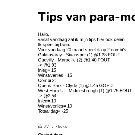
Tips van para-m
Hallo,
vanaf vandaag zal ik mijn tips hier ook delen.
Ik speel bij bwin.
Voor vandaag 20 maart speel ik op 2 combi's:
Galatasaray - Sivasspor (1) @1.38 FOUT
Quevilly - Marseille (2) @1.40 FOUT
-> @1.93
Inleg= 15
Winst/verlies= 15
Combi 2:
Quens Park - Clyde (1) @1.45 GOED
West Ham U. - Middlesbrough (1) @1.75 FOUT
-> @2.54
Inleg= 10
Winst/verlies= 10
Totaal dag= -25
0 Vind ik leuk's
Gestart door