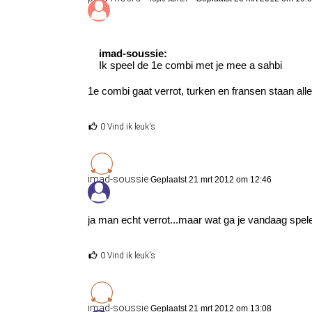
imad-soussie:
Ik speel de 1e combi met je mee a sahbi
1e combi gaat verrot, turken en fransen staan alle
0 Vind ik leuk's
imad-soussie
Geplaatst 21 mrt 2012 om 12:46
ja man echt verrot...maar wat ga je vandaag spel
0 Vind ik leuk's
imad-soussie
Geplaatst 21 mrt 2012 om 13:08