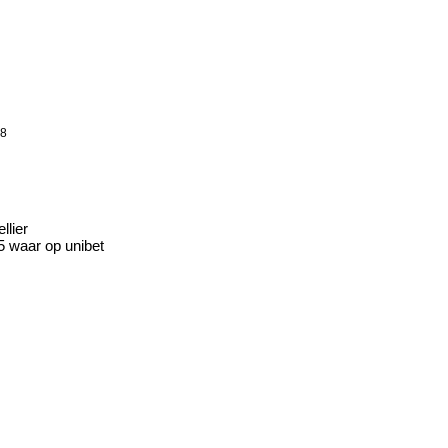
58
llier
85 waar op unibet
.