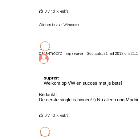
0 Vind ik leuk's
Winnen is voor Winnaars
para-mocro
Geplaatst 21 mrt 2012 om 21:
Topic starter
suprer:
Welkom op VW en succes met je bets!
Bedankt!
De eerste single is binnen! :) Nu alleen nog Madr
0 Vind ik leuk's