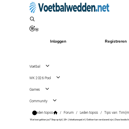
Inloggen
Registreren
Voetbal
WK 2026 Pool
Games
Community
Leden topics
/
Forum
/
Leden topics
/
Tips van: Tim(m
Wat kost gokken jou? Stop op tijd | 18+ | loketkansspel.nl | Gokken kan verslavend zijn | Deze boods