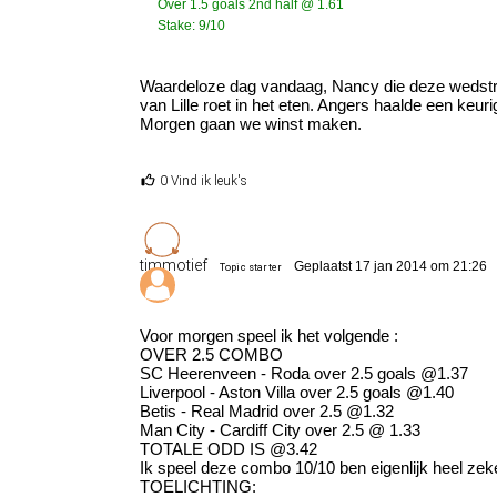
Over 1.5 goals 2nd half @ 1.61
Stake: 9/10
Waardeloze dag vandaag, Nancy die deze wedstrij
van Lille roet in het eten. Angers haalde een keur
Morgen gaan we winst maken.
0 Vind ik leuk's
timmotief
Geplaatst 17 jan 2014 om 21:26
Topic starter
Voor morgen speel ik het volgende :
OVER 2.5 COMBO
SC Heerenveen - Roda over 2.5 goals @1.37
Liverpool - Aston Villa over 2.5 goals @1.40
Betis - Real Madrid over 2.5 @1.32
Man City - Cardiff City over 2.5 @ 1.33
TOTALE ODD IS @3.42
Ik speel deze combo 10/10 ben eigenlijk heel zek
TOELICHTING: