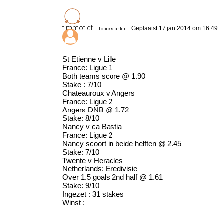
timmotief
Geplaatst 17 jan 2014 om 16:49
Topic starter
St Etienne v Lille
France: Ligue 1
Both teams score @ 1.90
Stake : 7/10
Chateauroux v Angers
France: Ligue 2
Angers DNB @ 1.72
Stake: 8/10
Nancy v ca Bastia
France: Ligue 2
Nancy scoort in beide helften @ 2.45
Stake: 7/10
Twente v Heracles
Netherlands: Eredivisie
Over 1.5 goals 2nd half @ 1.61
Stake: 9/10
Ingezet : 31 stakes
Winst :