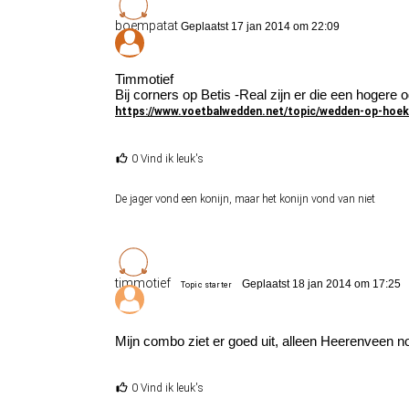
boempatat
Geplaatst 17 jan 2014 om 22:09
Timmotief
Bij corners op Betis -Real zijn er die een hogere
https://www.voetbalwedden.net/topic/wedden-op-hoek
0 Vind ik leuk's
De jager vond een konijn, maar het konijn vond van niet
timmotief
Geplaatst 18 jan 2014 om 17:25
Topic starter
Mijn combo ziet er goed uit, alleen Heerenveen nog
0 Vind ik leuk's