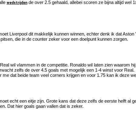
alle
de over 2.5 gehaald, allebei scoren ze bijna altijd wel
wedstrijden
e moet Liverpool dit makkelijk kunnen winnen, echter denk ik dat Aston
spitsen, die in de counter zeker voor een doelpunt kunnen zorgen.
, Real wil vlammen in de competitie. Ronaldo wil laten zien waarom hij 
erwacht zelfs de over 4.5 goals met mogelijk een 1-4 winst voor Real.
eer me dat beide team veel corners krijgen en voor 1.75 kan ik deze w
moet echt een eitje zijn. Grote kans dat deze zelfs de eerste helft al 
gen. Dat hier goals gaan vallen dat is zeker.