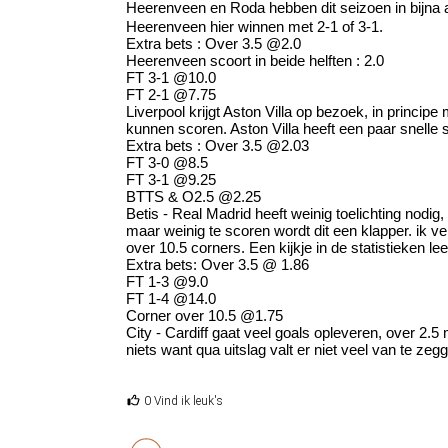
Heerenveen en Roda hebben dit seizoen in bijna 
Heerenveen hier winnen met 2-1 of 3-1.
Extra bets : Over 3.5 @2.0
Heerenveen scoort in beide helften : 2.0
FT 3-1 @10.0
FT 2-1 @7.75
Liverpool krijgt Aston Villa op bezoek, in princip
kunnen scoren. Aston Villa heeft een paar snelle 
Extra bets : Over 3.5 @2.03
FT 3-0 @8.5
FT 3-1 @9.25
BTTS & O2.5 @2.25
Betis - Real Madrid heeft weinig toelichting nodig
maar weinig te scoren wordt dit een klapper. ik v
over 10.5 corners. Een kijkje in de statistieken l
Extra bets: Over 3.5 @ 1.86
FT 1-3 @9.0
FT 1-4 @14.0
Corner over 10.5 @1.75
City - Cardiff gaat veel goals opleveren, over 2.5 
niets want qua uitslag valt er niet veel van te zeg
0 Vind ik leuk's