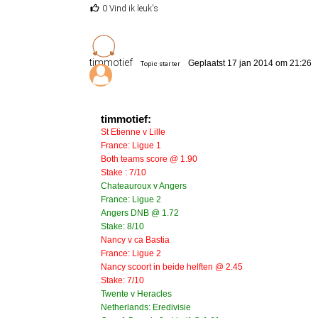
0 Vind ik leuk's
timmotief
Geplaatst 17 jan 2014 om 21:26
Topic starter
timmotief:
St Etienne v Lille
France: Ligue 1
Both teams score @ 1.90
Stake : 7/10
Chateauroux v Angers
France: Ligue 2
Angers DNB @ 1.72
Stake: 8/10
Nancy v ca Bastia
France: Ligue 2
Nancy scoort in beide helften @ 2.45
Stake: 7/10
Twente v Heracles
Netherlands: Eredivisie