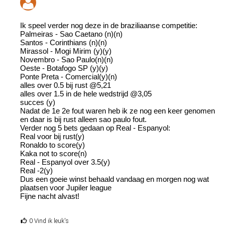
Ik speel verder nog deze in de braziliaanse competitie:
Palmeiras - Sao Caetano (n)(n)
Santos - Corinthians (n)(n)
Mirassol - Mogi Mirim (y)(y)
Novembro - Sao Paulo(n)(n)
Oeste - Botafogo SP (y)(y)
Ponte Preta - Comercial(y)(n)
alles over 0.5 bij rust @5,21
alles over 1.5 in de hele wedstrijd @3,05
succes (y)
Nadat de 1e 2e fout waren heb ik ze nog een keer genomen
en daar is bij rust alleen sao paulo fout.
Verder nog 5 bets gedaan op Real - Espanyol:
Real voor bij rust(y)
Ronaldo to score(y)
Kaka not to score(n)
Real - Espanyol over 3.5(y)
Real -2(y)
Dus een goeie winst behaald vandaag en morgen nog wat
plaatsen voor Jupiler league
Fijne nacht alvast!
0 Vind ik leuk's