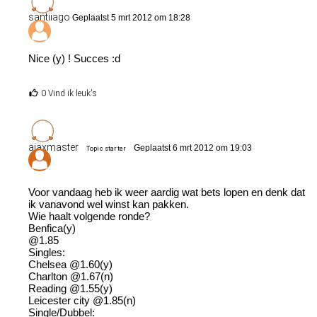
santiiago
Geplaatst 5 mrt 2012 om 18:28
Nice (y) ! Succes :d
0 Vind ik leuk's
ajaxmaster
Geplaatst 6 mrt 2012 om 19:03
Topic starter
Voor vandaag heb ik weer aardig wat bets lopen en denk dat
ik vanavond wel winst kan pakken.
Wie haalt volgende ronde?
Benfica(y)
@1.85
Singles:
Chelsea @1.60(y)
Charlton @1.67(n)
Reading @1.55(y)
Leicester city @1.85(n)
Single/Dubbel: