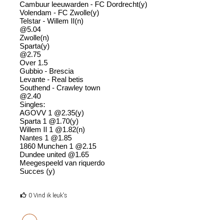
Cambuur leeuwarden - FC Dordrecht(y)
Volendam - FC Zwolle(y)
Telstar - Willem II(n)
@5.04
Zwolle(n)
Sparta(y)
@2.75
Over 1.5
Gubbio - Brescia
Levante - Real betis
Southend - Crawley town
@2.40
Singles:
AGOVV 1 @2.35(y)
Sparta 1 @1.70(y)
Willem II 1 @1.82(n)
Nantes 1 @1.85
1860 Munchen 1 @2.15
Dundee united @1.65
Meegespeeld van riquerdo
Succes (y)
0 Vind ik leuk's