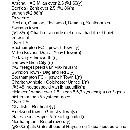
Arsenal - AC Milan over 2.5 @1.60(y)
Benfica - Zenit over 2.5 @1.86(n)
samen @2.98(n)
To score:
Benfica, Charlton, Fleetwood, Reading, Southampton,
Swindon town
@1.85(n) Charlton scoorde niet en dat had ik echt niet
verwacht.
Over 1.5:
Southampton FC - Ipswich Town (y)
Milton Keynes Dons - Yeovil Town(n)
York City - Tamworth (n)
Barrow - Bath City (n)
@2 meegespeeld van Maximus(n)
Swindon Town - Dag and red 1(y)
Southampton FC - Ipswich Town 1(n)
Charlton Athletic - Colchester United 1(n)
@3.49 meegespeeld van iknatuurlijk(n)
Hele conference over 1.5 in een 5,6,7 systeem(n) op 3 goals
niet maar toch 5 systeem goed
Over 2.5:
Charlisle - Rochdale(y)
Fleetwood town - Grimsby town(y)
Gateshead - Hayes & Yeading united(n)
Northampton - Bristol rovers(y)
@8.00(n) als Gatesdhead of Hayes nog 1 goal gescoord had,