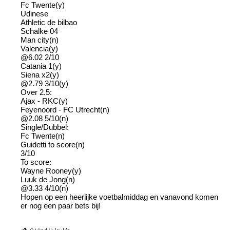
Fc Twente(y)
Udinese
Athletic de bilbao
Schalke 04
Man city(n)
Valencia(y)
@6.02 2/10
Catania 1(y)
Siena x2(y)
@2.79 3/10(y)
Over 2.5:
Ajax - RKC(y)
Feyenoord - FC Utrecht(n)
@2.08 5/10(n)
Single/Dubbel:
Fc Twente(n)
Guidetti to score(n)
3/10
To score:
Wayne Rooney(y)
Luuk de Jong(n)
@3.33 4/10(n)
Hopen op een heerlijke voetbalmiddag en vanavond komen
er nog een paar bets bij!