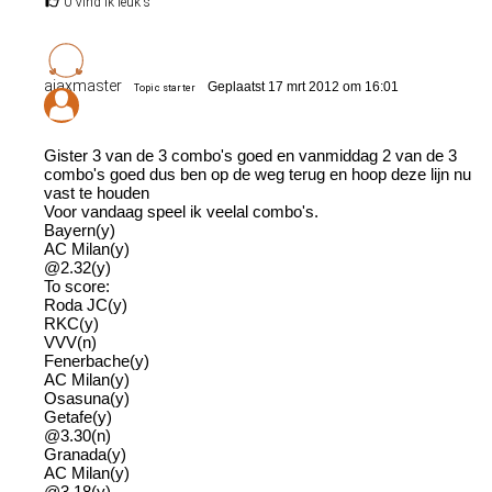
0 Vind ik leuk's
ajaxmaster
Geplaatst 17 mrt 2012 om 16:01
Topic starter
Gister 3 van de 3 combo's goed en vanmiddag 2 van de 3
combo's goed dus ben op de weg terug en hoop deze lijn nu
vast te houden
Voor vandaag speel ik veelal combo's.
Bayern(y)
AC Milan(y)
@2.32(y)
To score:
Roda JC(y)
RKC(y)
VVV(n)
Fenerbache(y)
AC Milan(y)
Osasuna(y)
Getafe(y)
@3.30(n)
Granada(y)
AC Milan(y)
@3.18(y)