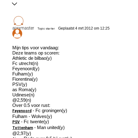
ajaxmaster
Geplaatst 4 mrt 2012 om 12:25
Topic starter
Mijn tips voor vandaag:
Deze teams op scoren:
Athletic de bilbao(y)
Fc utrecht(n)
Feyenoord(y)
Fulham(y)
Fiorentina(y)
PSV(y)
as Roma(y)
Udinese(n)
@2,59(n)
Over 0.5 voor rust:
- Fc groningen(y)
Feyenoord
Fulham - Wolves(y)
- Fc twente(y)
PSV
- Man united(y)
Tottenham
@2,97(y)