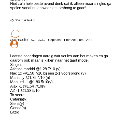
Niet zo'n hele beste avond denk dat ik alleen maar singles ga
spelen vanaf nu en weer iets omhoog te gaan!
0 Vind ik leuk's
ajaxmaster
Geplaatst 11 mrt 2012 om 12:31
Topic starter
Laatste paar dagen aardig wat verlies aan het maken en ga
daarom ook maar is kijken naar het taart model.
Singles:
Atletico madrid @1.28 7/10 (y)
Nac 1x @1.50 7/10 bij een 2-1 voorsprong (y)
Man city @1.75 4/10 (n)
Man utd -1 @1.80 5/10(y)
Ajax -1 @1.54 7/10(y)
AZ -1 @1.98 5/10
To score:
Catania(y)
Siena(y)
Genoa(n)
Lazio