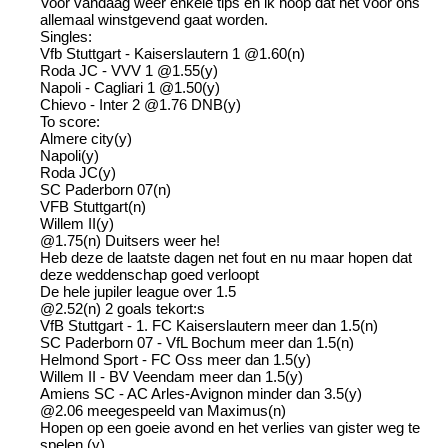
Voor vandaag weer enkele tips en ik hoop dat het voor ons
allemaal winstgevend gaat worden.
Singles:
Vfb Stuttgart - Kaiserslautern 1 @1.60(n)
Roda JC - VVV 1 @1.55(y)
Napoli - Cagliari 1 @1.50(y)
Chievo - Inter 2 @1.76 DNB(y)
To score:
Almere city(y)
Napoli(y)
Roda JC(y)
SC Paderborn 07(n)
VFB Stuttgart(n)
Willem II(y)
@1.75(n) Duitsers weer he!
Heb deze de laatste dagen net fout en nu maar hopen dat
deze weddenschap goed verloopt
De hele jupiler league over 1.5
@2.52(n) 2 goals tekort:s
VfB Stuttgart - 1. FC Kaiserslautern meer dan 1.5(n)
SC Paderborn 07 - VfL Bochum meer dan 1.5(n)
Helmond Sport - FC Oss meer dan 1.5(y)
Willem II - BV Veendam meer dan 1.5(y)
Amiens SC - AC Arles-Avignon minder dan 3.5(y)
@2.06 meegespeeld van Maximus(n)
Hopen op een goeie avond en het verlies van gister weg te
spelen (y)