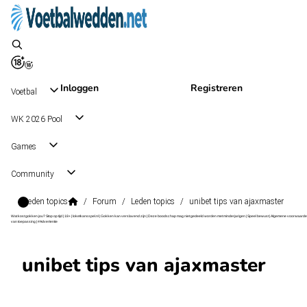
Inloggen
Registreren
Voetbal
WK 2026 Pool
Games
Community
Leden topics
/
Forum
/
Leden topics
/
unibet tips van ajaxmaster
Wat kost gokken jou? Stop op tijd | 18+ | loketkansspel.nl | Gokken kan verslavend zijn | Deze boodschap mag niet gedeeld worden met minderjarigen | Speel bewust | Algemene voorwaarde
van toepassing | #Advertentie
unibet tips van ajaxmaster