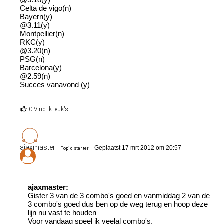
Celta de vigo(n)
Bayern(y)
@3.11(y)
Montpellier(n)
RKC(y)
@3.20(n)
PSG(n)
Barcelona(y)
@2.59(n)
Succes vanavond (y)
0 Vind ik leuk's
ajaxmaster
Geplaatst 17 mrt 2012 om 20:57
Topic starter
ajaxmaster:
Gister 3 van de 3 combo's goed en vanmiddag 2 van de
3 combo's goed dus ben op de weg terug en hoop deze
lijn nu vast te houden
Voor vandaag speel ik veelal combo's.