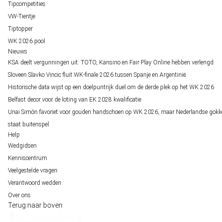
Tipcompetities
VW-Tientje
Tiptopper
WK 2026 pool
Nieuws
KSA deelt vergunningen uit: TOTO, Kansino en Fair Play Online hebben verlengd
Sloveen Slavko Vincic fluit WK-finale 2026 tussen Spanje en Argentinië
Historische data wijst op een doelpuntrijk duel om de derde plek op het WK 2026
Belfast decor voor de loting van EK 2028 kwalificatie
Unai Simón favoriet voor gouden handschoen op WK 2026, maar Nederlandse gokk
staat buitenspel
Help
Wedgidsen
Kenniscentrum
Veelgestelde vragen
Verantwoord wedden
Over ons
Terug naar boven