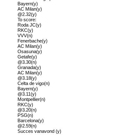
Bayern(y)
AC Milan(y)
@2.32(y)
To score:
Roda JC(y)
RKC(y)
VVV(n)
Fenerbache(y)
AC Milan(y)
Osasuna(y)
Getafe(y)
@3.30(n)
Granada(y)
AC Milan(y)
@3.18(y)
Celta de vigo(n)
Bayern(y)
@3.11(y)
Montpellier(n)
RKC(y)
@3.20(n)
PSG(n)
Barcelona(y)
@2.59(n)
Succes vanavond (y)