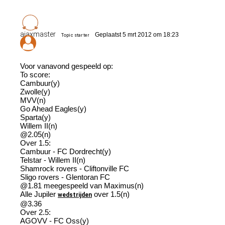
ajaxmaster
Geplaatst 5 mrt 2012 om 18:23
Topic starter
Voor vanavond gespeeld op:
To score:
Cambuur(y)
Zwolle(y)
MVV(n)
Go Ahead Eagles(y)
Sparta(y)
Willem II(n)
@2.05(n)
Over 1.5:
Cambuur - FC Dordrecht(y)
Telstar - Willem II(n)
Shamrock rovers - Cliftonville FC
Sligo rovers - Glentoran FC
@1.81 meegespeeld van Maximus(n)
Alle Jupiler
over 1.5(n)
wedstrijden
@3.36
Over 2.5:
AGOVV - FC Oss(y)