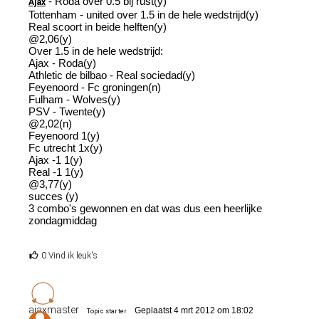
- Roda over 0.5 bij rust(y)
Ajax
Tottenham - united over 1.5 in de hele wedstrijd(y)
Real scoort in beide helften(y)
@2,06(y)
Over 1.5 in de hele wedstrijd:
Ajax - Roda(y)
Athletic de bilbao - Real sociedad(y)
Feyenoord - Fc groningen(n)
Fulham - Wolves(y)
PSV - Twente(y)
@2,02(n)
Feyenoord 1(y)
Fc utrecht 1x(y)
Ajax -1 1(y)
Real -1 1(y)
@3,77(y)
succes (y)
3 combo's gewonnen en dat was dus een heerlijke
zondagmiddag
0 Vind ik leuk's
ajaxmaster
Geplaatst 4 mrt 2012 om 18:02
Topic starter