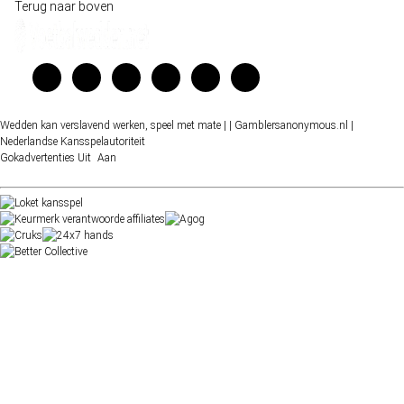
Terug naar boven
Wedden kan verslavend werken, speel met mate |
| Gamblersanonymous.nl
|
Nederlandse Kansspelautoriteit
Gokadvertenties
Uit
Aan