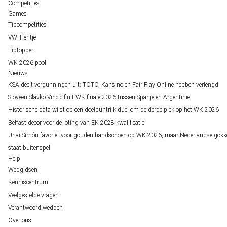
Competities
Games
Tipcompetities
VW-Tientje
Tiptopper
WK 2026 pool
Nieuws
KSA deelt vergunningen uit: TOTO, Kansino en Fair Play Online hebben verlengd
Sloveen Slavko Vincic fluit WK-finale 2026 tussen Spanje en Argentinië
Historische data wijst op een doelpuntrijk duel om de derde plek op het WK 2026
Belfast decor voor de loting van EK 2028 kwalificatie
Unai Simón favoriet voor gouden handschoen op WK 2026, maar Nederlandse gokk
staat buitenspel
Help
Wedgidsen
Kenniscentrum
Veelgestelde vragen
Verantwoord wedden
Over ons