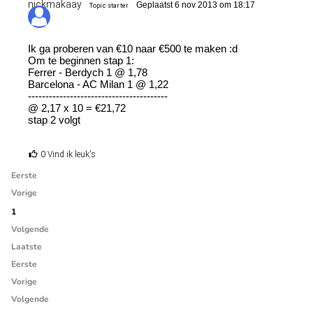
nickmakaay
Geplaatst 6 nov 2013 om 18:17
Topic starter
Ik ga proberen van €10 naar €500 te maken :d
Om te beginnen stap 1:
Ferrer - Berdych 1 @ 1,78
Barcelona - AC Milan 1 @ 1,22
----------------------------------------
@ 2,17 x 10 = €21,72
stap 2 volgt
0 Vind ik leuk's
Eerste
Vorige
1
Volgende
Laatste
Eerste
Vorige
Volgende