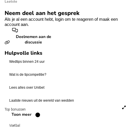
Laatste
Neem deel aan het gesprek
Als je al een account hebt,
login
om te reageren of
maak een
account aan.
Deelnemen aan de
discussie
Hulpvolle links
Wedtips binnen 24 uur
Wat is de tipcompetitie?
Lees alles over Unibet
Laatste nieuws uit de wereld van wedden
Top bonussen
Toon meer
Voetbal