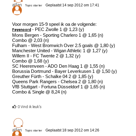
alfan
Geplaatst 14 sep 2012 om 17:41
Topic starter
Voor morgen 15-9 speel ik oa de volgende:
- PEC Zwolle 1 @ 1,23 (y)
Feyenoord
Mons Bergen - Sporting Charlero 1 @ 1,65 (n)
Combo @ 2,03 (n)
Fulham - West Bromwich Over 2.5 goals @ 1,80 (y)
Manchester United - Wigan Athletic 1 @ 1,27 (y)
Willem II - FC Twente 2 @ 1,32 (y)
Combo @ 1,68 (y)
SC Heerenveen - ADO Den Haag 1 @ 1,55 (n)
Borussia Dortmund - Bayer Leverkusen 1 @ 1,50 (y)
Greuther Fürth - Schalke 04 2 @ 1,85 (y)
Queens Park Rangers - Chelsea 2 @ 1,80 (n)
VfB Stuttgart - Fortuna Düsseldorf 1 @ 1,65 (n)
Combo & Single @ 8,24 (n)
0 Vind ik leuk's
alfan
Geplaatst 18 sep 2012 om 14:26
Topic starter