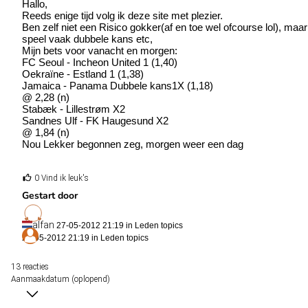
Hallo,
Reeds enige tijd volg ik deze site met plezier.
Ben zelf niet een Risico gokker(af en toe wel ofcourse lol), maar
speel vaak dubbele kans etc,
Mijn bets voor vanacht en morgen:
FC Seoul - Incheon United 1 (1,40)
Oekraïne - Estland 1 (1,38)
Jamaica - Panama Dubbele kans1X (1,18)
@ 2,28 (n)
Stabæk - Lillestrøm X2
Sandnes Ulf - FK Haugesund X2
@ 1,84 (n)
Nou Lekker begonnen zeg, morgen weer een dag
0 Vind ik leuk's
Gestart door
alfan
27-05-2012 21:19 in
Leden topics
27-05-2012 21:19 in
Leden topics
13 reacties
Aanmaakdatum (oplopend)