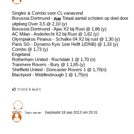
Singles & Combo voor CL vanavond
Borussia Dortmund -
Totaal aantal schoten op doel door
Ajax
uitploeg Over 3,5 @ 2,10 (y)
Borussia Dortmund - Ajax X2 bij Rust @ 1,86 (y)
AC Milan - Anderlecht X2 bij Rust @ 1,62 (y)
Olympiakos Piraeus - Schalke 04 X2 bij rust @ 1,30 (y)
Paris SG - Dynamo Kyiv 1ste Helft 1(DNB) @ 1,33 (y)
Combo @ 1,73 (y)
Engeland
Rotherham United - Rochdale 1 @ 1,70 (n)
Tranmere Rovers - Bury @ 1 1,65 (y)
Sheffield United - Doncaster Rovers 1 @ 1,70(n)
Blackpool - Middlesbrough 1 @ 1,75(n)
0 Vind ik leuk's
alfan
Geplaatst 18 sep 2012 om 20:31
Topic starter