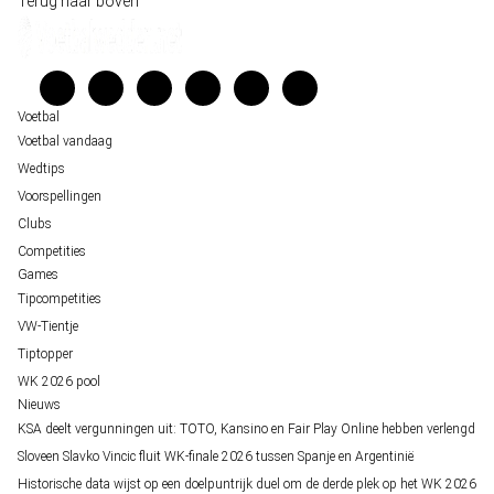
Terug naar boven
Belfast decor voor de loting van EK 2028 kwalificatie
Kenniscentrum
Unai Simón favoriet voor gouden handschoen op WK 2026, maar Nederlandse 
Veelgestelde vragen
staat buitenspel
Verantwoord wedden
Over ons
Voetbal
Voetbal vandaag
Wedtips
Voorspellingen
Clubs
Competities
Games
Tipcompetities
VW-Tientje
Tiptopper
WK 2026 pool
Nieuws
KSA deelt vergunningen uit: TOTO, Kansino en Fair Play Online hebben verlengd
Sloveen Slavko Vincic fluit WK-finale 2026 tussen Spanje en Argentinië
Historische data wijst op een doelpuntrijk duel om de derde plek op het WK 2026