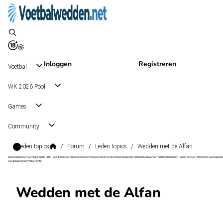
Inloggen
Registreren
Voetbal
WK 2026 Pool
Games
Community
Leden topics
/
Forum
/
Leden topics
/
Wedden met de Alfan
Wat kost gokken jou? Stop op tijd | 18+ | loketkansspel.nl | Gokken kan verslavend zijn | Deze boodschap mag niet gedeeld worden met minderjarigen | Speel bewust | Algemene voorwaarde
van toepassing | #Advertentie
Wedden met de Alfan