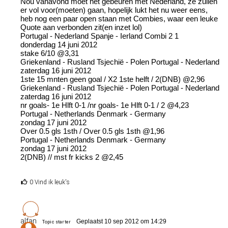
Nou vanavond moet het gebeuren met Nederland, ze zullen
er vol voor(moeten) gaan, hopelijk lukt het nu weer eens,
heb nog een paar open staan met Combies, waar een leuke
Quote aan verbonden zit(en inzet lol)
Portugal - Nederland Spanje - Ierland Combi 2 1
donderdag 14 juni 2012
stake 6/10 @3,31
Griekenland - Rusland Tsjechië - Polen Portugal - Nederland
zaterdag 16 juni 2012
1ste 15 mnten geen goal / X2 1ste helft / 2(DNB) @2,96
Griekenland - Rusland Tsjechië - Polen Portugal - Nederland
zaterdag 16 juni 2012
nr goals- 1e Hlft 0-1 /nr goals- 1e Hlft 0-1 / 2 @4,23
Portugal - Netherlands Denmark - Germany
zondag 17 juni 2012
Over 0.5 gls 1sth / Over 0.5 gls 1sth @1,96
Portugal - Netherlands Denmark - Germany
zondag 17 juni 2012
2(DNB) // mst fr kicks 2 @2,45
0 Vind ik leuk's
alfan
Geplaatst 10 sep 2012 om 14:29
Topic starter