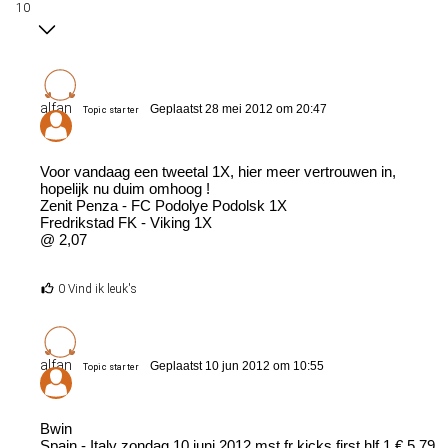
10
alfan
Geplaatst 28 mei 2012 om 20:47
Topic starter
Voor vandaag een tweetal 1X, hier meer vertrouwen in,
hopelijk nu duim omhoog !
Zenit Penza - FC Podolye Podolsk 1X
Fredrikstad FK - Viking 1X
@ 2,07
0 Vind ik leuk's
alfan
Geplaatst 10 jun 2012 om 10:55
Topic starter
Bwin
Spain - Italy zondag 10 juni 2012 mst fr kicks first hlf 1 € 5,79