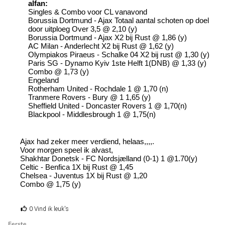
alfan:
Singles & Combo voor CL vanavond
Borussia Dortmund - Ajax Totaal aantal schoten op doel
door uitploeg Over 3,5 @ 2,10 (y)
Borussia Dortmund - Ajax X2 bij Rust @ 1,86 (y)
AC Milan - Anderlecht X2 bij Rust @ 1,62 (y)
Olympiakos Piraeus - Schalke 04 X2 bij rust @ 1,30 (y)
Paris SG - Dynamo Kyiv 1ste Helft 1(DNB) @ 1,33 (y)
Combo @ 1,73 (y)
Engeland
Rotherham United - Rochdale 1 @ 1,70 (n)
Tranmere Rovers - Bury @ 1 1,65 (y)
Sheffield United - Doncaster Rovers 1 @ 1,70(n)
Blackpool - Middlesbrough 1 @ 1,75(n)
Ajax had zeker meer verdiend, helaas,,,,.
Voor morgen speel ik alvast,
Shakhtar Donetsk - FC Nordsjælland (0-1) 1 @1.70(y)
Celtic - Benfica 1X bij Rust @ 1,45
Chelsea - Juventus 1X bij Rust @ 1,20
Combo @ 1,75 (y)
0 Vind ik leuk's
Eerste