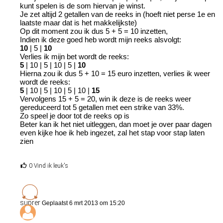
kunt spelen is de som hiervan je winst.
Je zet altijd 2 getallen van de reeks in (hoeft niet perse 1e en
laatste maar dat is het makkelijkste)
Op dit moment zou ik dus 5 + 5 = 10 inzetten,
Indien ik deze goed heb wordt mijn reeks alsvolgt:
10
| 5 |
10
Verlies ik mijn bet wordt de reeks:
5
| 10 | 5 | 10 | 5 |
10
Hierna zou ik dus 5 + 10 = 15 euro inzetten, verlies ik weer
wordt de reeks:
5
| 10 | 5 | 10 | 5 | 10 |
15
Vervolgens 15 + 5 = 20, win ik deze is de reeks weer
gereduceerd tot 5 getallen met een strike van 33%.
Zo speel je door tot de reeks op is
Beter kan ik het niet uitleggen, dan moet je over paar dagen
even kijke hoe ik heb ingezet, zal het stap voor stap laten
zien
0 Vind ik leuk's
suprer
Geplaatst 6 mrt 2013 om 15:20