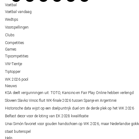
Over ons
Voetbal
Voetbal vandaag
Wedtips
Voorspellingen
Clubs
Competities
Games
Tipcompetities
VW-Tientje
Tiptopper
WK 2026 pool
Nieuws
KSA deelt vergunningen uit: TOTO, Kansino en Fair Play Online hebben verlengd
Sloveen Slavko Vincic fluit WK-finale 2026 tussen Spanje en Argentinië
Historische data wijst op een doelpuntrijk duel om de derde plek op het WK 2026
Belfast decor voor de loting van EK 2028 kwalificatie
Unai Simón favoriet voor gouden handschoen op WK 2026, maar Nederlandse gokk
staat buitenspel
Help