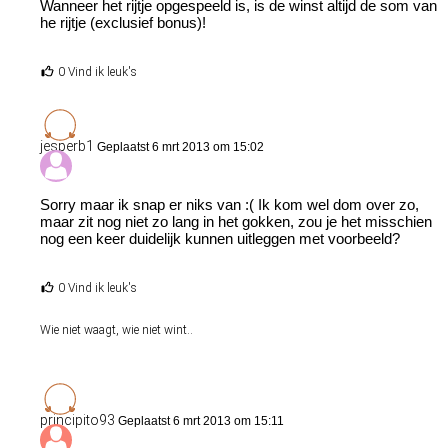
Wanneer het rijtje opgespeeld is, is de winst altijd de som van
he rijtje (exclusief bonus)!
0 Vind ik leuk's
jesperb1
Geplaatst 6 mrt 2013 om 15:02
Sorry maar ik snap er niks van :( Ik kom wel dom over zo,
maar zit nog niet zo lang in het gokken, zou je het misschien
nog een keer duidelijk kunnen uitleggen met voorbeeld?
0 Vind ik leuk's
Wie niet waagt, wie niet wint..
principito93
Geplaatst 6 mrt 2013 om 15:11