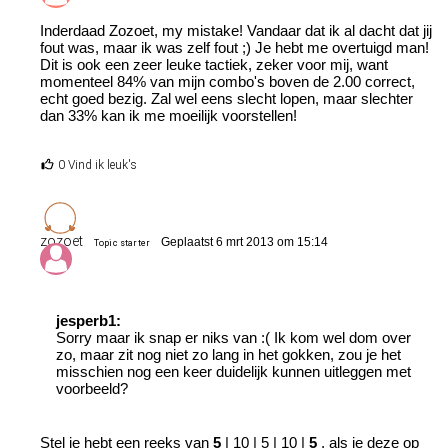
Inderdaad Zozoet, my mistake! Vandaar dat ik al dacht dat jij
fout was, maar ik was zelf fout ;) Je hebt me overtuigd man!
Dit is ook een zeer leuke tactiek, zeker voor mij, want
momenteel 84% van mijn combo's boven de 2.00 correct,
echt goed bezig. Zal wel eens slecht lopen, maar slechter
dan 33% kan ik me moeilijk voorstellen!
0 Vind ik leuk's
zozoet
Geplaatst 6 mrt 2013 om 15:14
Topic starter
jesperb1:
Sorry maar ik snap er niks van :( Ik kom wel dom over
zo, maar zit nog niet zo lang in het gokken, zou je het
misschien nog een keer duidelijk kunnen uitleggen met
voorbeeld?
Stel je hebt een reeks van
5
| 10 | 5 | 10 |
5
, als je deze op