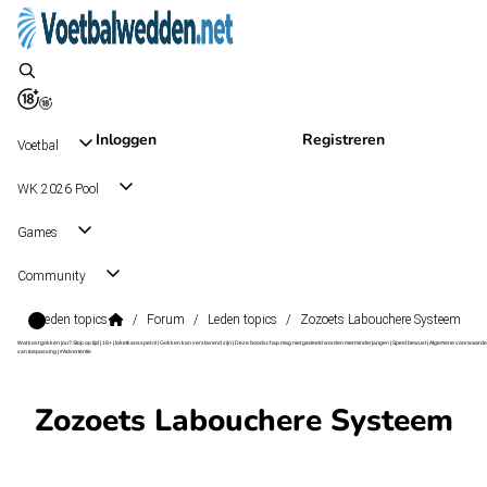
Inloggen
Registreren
Voetbal
WK 2026 Pool
Games
Community
Leden topics
/
Forum
/
Leden topics
/
Zozoets Labouchere Systeem
Wat kost gokken jou? Stop op tijd | 18+ | loketkansspel.nl | Gokken kan verslavend zijn | Deze boodschap mag niet gedeeld worden met minderjarigen | Speel bewust | Algemene voorwaarde
van toepassing | #Advertentie
Zozoets Labouchere Systeem