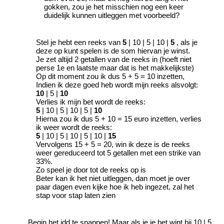
gokken, zou je het misschien nog een keer
duidelijk kunnen uitleggen met voorbeeld?
Stel je hebt een reeks van
5
| 10 | 5 | 10 |
5
, als je
deze op kunt spelen is de som hiervan je winst.
Je zet altijd 2 getallen van de reeks in (hoeft niet
perse 1e en laatste maar dat is het makkelijkste)
Op dit moment zou ik dus 5 + 5 = 10 inzetten,
Indien ik deze goed heb wordt mijn reeks alsvolgt:
10
| 5 |
10
Verlies ik mijn bet wordt de reeks:
5
| 10 | 5 | 10 | 5 |
10
Hierna zou ik dus 5 + 10 = 15 euro inzetten, verlies
ik weer wordt de reeks:
5
| 10 | 5 | 10 | 5 | 10 |
15
Vervolgens 15 + 5 = 20, win ik deze is de reeks
weer gereduceerd tot 5 getallen met een strike van
33%.
Zo speel je door tot de reeks op is
Beter kan ik het niet uitleggen, dan moet je over
paar dagen even kijke hoe ik heb ingezet, zal het
stap voor stap laten zien
Begin het idd te snappen! Maar als je je bet wint bij 10 | 5