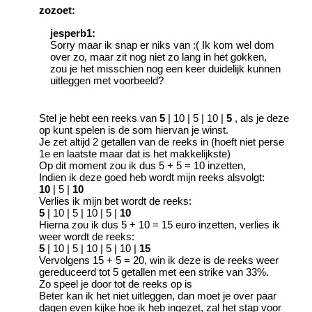
zozoet:
jesperb1:
Sorry maar ik snap er niks van :( Ik kom wel dom
over zo, maar zit nog niet zo lang in het gokken,
zou je het misschien nog een keer duidelijk kunnen
uitleggen met voorbeeld?
Stel je hebt een reeks van
5
| 10 | 5 | 10 |
5
, als je deze
op kunt spelen is de som hiervan je winst.
Je zet altijd 2 getallen van de reeks in (hoeft niet perse
1e en laatste maar dat is het makkelijkste)
Op dit moment zou ik dus 5 + 5 = 10 inzetten,
Indien ik deze goed heb wordt mijn reeks alsvolgt:
10
| 5 |
10
Verlies ik mijn bet wordt de reeks:
5
| 10 | 5 | 10 | 5 |
10
Hierna zou ik dus 5 + 10 = 15 euro inzetten, verlies ik
weer wordt de reeks:
5
| 10 | 5 | 10 | 5 | 10 |
15
Vervolgens 15 + 5 = 20, win ik deze is de reeks weer
gereduceerd tot 5 getallen met een strike van 33%.
Zo speel je door tot de reeks op is
Beter kan ik het niet uitleggen, dan moet je over paar
dagen even kijke hoe ik heb ingezet, zal het stap voor