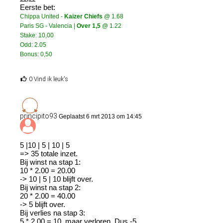
Eerste bet:
Chippa United -
Kaizer Chiefs
@ 1.68
Paris SG - Valencia |
Over 1,5
@ 1.22
Stake: 10,00
Odd: 2.05
Bonus: 0,50
0 Vind ik leuk's
principito93
Geplaatst 6 mrt 2013 om 14:45
5 |10 | 5 | 10 | 5
=> 35 totale inzet.
Bij winst na stap 1:
10 * 2.00 = 20.00
-> 10 | 5 | 10 blijft over.
Bij winst na stap 2:
20 * 2.00 = 40.00
-> 5 blijft over.
Bij verlies na stap 3:
5 * 2.00 = 10, maar verloren. Dus -5.