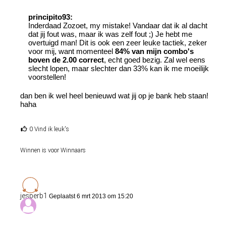
principito93:
Inderdaad Zozoet, my mistake! Vandaar dat ik al dacht
dat jij fout was, maar ik was zelf fout ;) Je hebt me
overtuigd man! Dit is ook een zeer leuke tactiek, zeker
voor mij, want momenteel
84% van mijn combo's
boven de 2.00 correct
, echt goed bezig. Zal wel eens
slecht lopen, maar slechter dan 33% kan ik me moeilijk
voorstellen!
dan ben ik wel heel benieuwd wat jij op je bank heb staan!
haha
0 Vind ik leuk's
Winnen is voor Winnaars
jesperb1
Geplaatst 6 mrt 2013 om 15:20