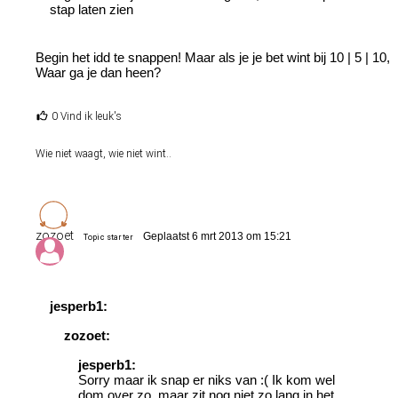
stap laten zien
Begin het idd te snappen! Maar als je je bet wint bij 10 | 5 | 10,
Waar ga je dan heen?
0 Vind ik leuk's
Wie niet waagt, wie niet wint..
zozoet
Geplaatst 6 mrt 2013 om 15:21
Topic starter
jesperb1:
zozoet:
jesperb1:
Sorry maar ik snap er niks van :( Ik kom wel
dom over zo, maar zit nog niet zo lang in het