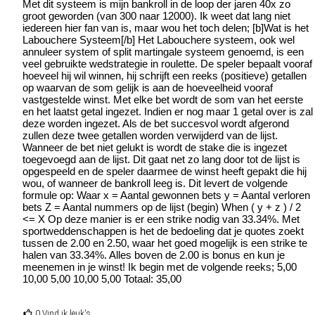
Met dit systeem is mijn bankroll in de loop der jaren 40x zo
groot geworden (van 300 naar 12000). Ik weet dat lang niet
iedereen hier fan van is, maar wou het toch delen; [b]Wat is het
Labouchere Systeem[/b] Het Labouchere systeem, ook wel
annuleer system of split martingale systeem genoemd, is een
veel gebruikte wedstrategie in roulette. De speler bepaalt vooraf
hoeveel hij wil winnen, hij schrijft een reeks (positieve) getallen
op waarvan de som gelijk is aan de hoeveelheid vooraf
vastgestelde winst. Met elke bet wordt de som van het eerste
en het laatst getal ingezet. Indien er nog maar 1 getal over is zal
deze worden ingezet. Als de bet succesvol wordt afgerond
zullen deze twee getallen worden verwijderd van de lijst.
Wanneer de bet niet gelukt is wordt de stake die is ingezet
toegevoegd aan de lijst. Dit gaat net zo lang door tot de lijst is
opgespeeld en de speler daarmee de winst heeft gepakt die hij
wou, of wanneer de bankroll leeg is. Dit levert de volgende
formule op: Waar x = Aantal gewonnen bets y = Aantal verloren
bets Z = Aantal nummers op de lijst (begin) When ( y + z ) / 2
<= X Op deze manier is er een strike nodig van 33.34%. Met
sportweddenschappen is het de bedoeling dat je quotes zoekt
tussen de 2.00 en 2.50, waar het goed mogelijk is een strike te
halen van 33.34%. Alles boven de 2.00 is bonus en kun je
meenemen in je winst! Ik begin met de volgende reeks; 5,00
10,00 5,00 10,00 5,00 Totaal: 35,00
0 Vind ik leuk's