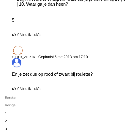
| 10, Waar ga je dan heen?
5
0 Vind ik leuk's
marc_voetbal
Geplaatst 6 mrt 2013 om 17:10
En je zet dus op rood of zwart bij roulette?
0 Vind ik leuk's
Eerste
Vorige
1
2
3