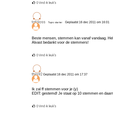
0 Vind ik leuk's
totoloss
Geplaatst 16 dec 2011 om 16:01
Topic starter
Beste mensen, stemmen kan vanaf vandaag. Heb h
Alvast bedankt voor de stemmers!
0 Vind ik leuk's
thijs92
Geplaatst 16 dec 2011 om 17:37
Ik zal ff stemmen voor je (y)
EDIT: gestemd! Je staat op 10 stemmen en daarm
0 Vind ik leuk's