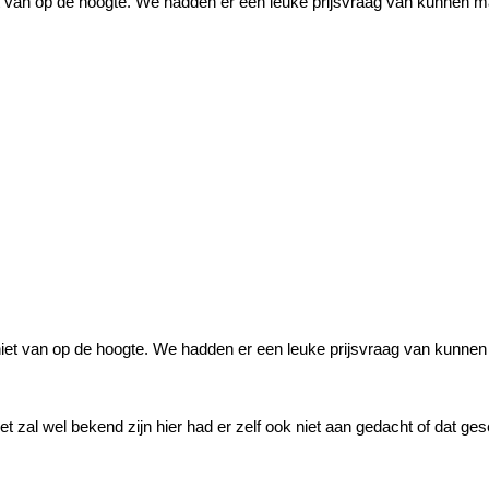
t van op de hoogte. We hadden er een leuke prijsvraag van kunnen mak
iet van op de hoogte. We hadden er een leuke prijsvraag van kunnen 
et zal wel bekend zijn hier had er zelf ook niet aan gedacht of dat g