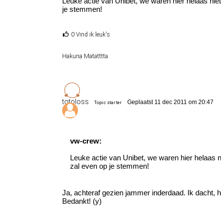
Leuke actie van Unibet, we waren hier helaas nie
je stemmen!
0 Vind ik leuk's
Hakuna Matatttta.
totoloss
Geplaatst 11 dec 2011 om 20:47
Topic starter
vw-crew:
Leuke actie van Unibet, we waren hier helaas n
zal even op je stemmen!
Ja, achteraf gezien jammer inderdaad. Ik dacht, h
Bedankt! (y)