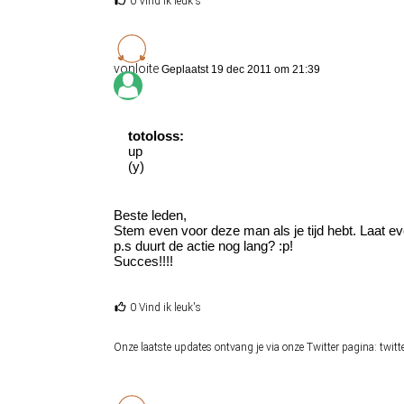
0 Vind ik leuk's
vonloite
Geplaatst 19 dec 2011 om 21:39
totoloss:
up
(y)
Beste leden,
Stem even voor deze man als je tijd hebt. Laat ev
p.s duurt de actie nog lang? :p!
Succes!!!!
0 Vind ik leuk's
Onze laatste updates ontvang je via onze Twitter pagina: tw