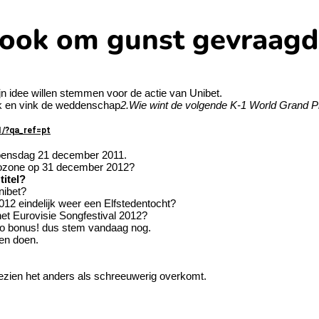
ook om gunst gevraagd
ijn idee willen stemmen voor de actie van Unibet.
nk en vink de weddenschap
2.Wie wint de volgende K-1 World Grand Pri
/?qa_ref=pt
oensdag 21 december 2011.
rozone op 31 december 2012?
titel?
nibet?
012 eindelijk weer een Elfstedentocht?
 het Eurovisie Songfestival 2012?
ro bonus! dus stem vandaag nog.
len doen.
gezien het anders als schreeuwerig overkomt.