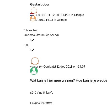
Gestart door
totoloss
11-12-2011 14:03 in
Offtopic
11-12-2011 14:03 in
Offtopic
16 reacties
Aanmaakdatum (oplopend)
10
vw-crew
Geplaatst 11 dec 2011 om 14:07
Wat kan je hier mee winnen? Hoe kan je je wedd
0 Vind ik leuk's
Hakuna Matatttta.