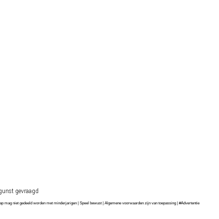
gunst gevraagd
chap mag niet gedeeld worden met minderjarigen | Speel bewust | Algemene voorwaarden zijn van toepassing | #Advertentie