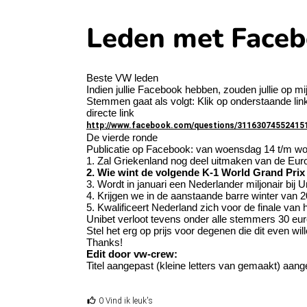
Leden met Faceb
Beste VW leden
Indien jullie Facebook hebben, zouden jullie op m
Stemmen gaat als volgt: Klik op onderstaande li
directe link
http://www.facebook.com/questions/311630745524151
De vierde ronde
Publicatie op Facebook: van woensdag 14 t/m w
1. Zal Griekenland nog deel uitmaken van de Eu
2. Wie wint de volgende K-1 World Grand Prix 
3. Wordt in januari een Nederlander miljonair bij U
4. Krijgen we in de aanstaande barre winter van 2
5. Kwalificeert Nederland zich voor de finale van
Unibet verloot tevens onder alle stemmers 30 eu
Stel het erg op prijs voor degenen die dit even wil
Thanks!
Edit door vw-crew:
Titel aangepast (kleine letters van gemaakt) aan
0 Vind ik leuk's