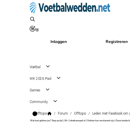
Inloggen
Registreren
Voetbal
WK 2026 Pool
Games
Community
Offtopic
/
Forum
/
Offtopic
/
Leden met Facebook om 
Wat kost gokken jou? Stop op tijd | 18+ | loketkansspel.nl | Gokken kan verslavend zijn | Deze boods