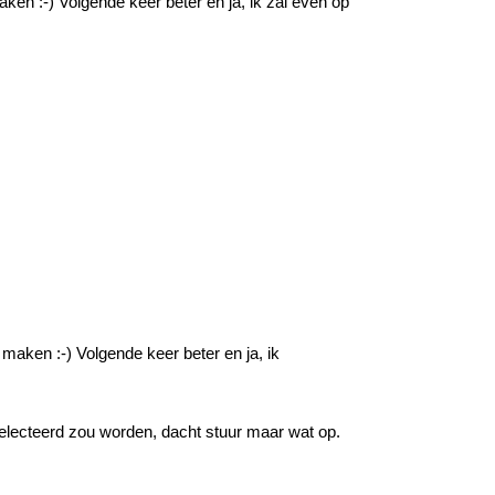
en :-) Volgende keer beter en ja, ik zal even op
maken :-) Volgende keer beter en ja, ik
eselecteerd zou worden, dacht stuur maar wat op.