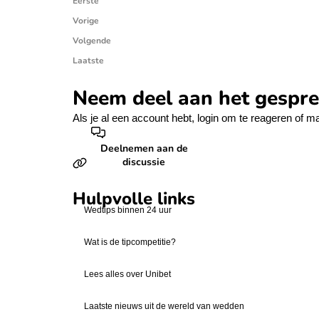
Eerste
Vorige
Volgende
Laatste
Neem deel aan het gespr
Als je al een account hebt,
login
om te reageren of
ma
Deelnemen aan de
discussie
Hulpvolle links
Wedtips binnen 24 uur
Wat is de tipcompetitie?
Lees alles over Unibet
Laatste nieuws uit de wereld van wedden