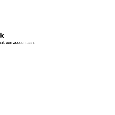
ek
ak een account aan.