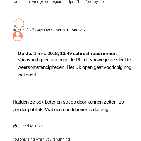
competities vind je op Telegram: https://t.me/betsby_don
richard123
Geplaatst 8 mrt 2018 om 14:28
Op do. 1 mrt. 2018, 13:49 schreef roadrunner:
Vanavond geen darten in de PL, dit vanwege de slechte
weersomstandigheden. Het Uk open gaat voorlopig nog
wel door!
Hadden ze ook beter en streep door kunnen zetten, zo
zonder publiek. Wat een dooddoener is dat zeg.
0 Vind ik leuk's
You only sing when you're winning!