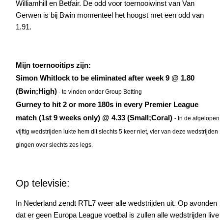
Williamhill en Betfair. De odd voor toernooiwinst van Van
Gerwen is bij Bwin momenteel het hoogst met een odd van
1.91.
Mijn toernooitips zijn:
Simon Whitlock to be eliminated after week 9 @ 1.80
(Bwin;High)
- te vinden onder Group Betting
Gurney to hit 2 or more 180s in every Premier League
match (1st 9 weeks only) @ 4.33 (Small;Coral)
- In de afgelopen
vijftig wedstrijden lukte hem dit slechts 5 keer niet, vier van deze wedstrijden
gingen over slechts zes legs.
Op televisie:
In Nederland zendt RTL7 weer alle wedstrijden uit. Op avonden
dat er geen Europa League voetbal is zullen alle wedstrijden live