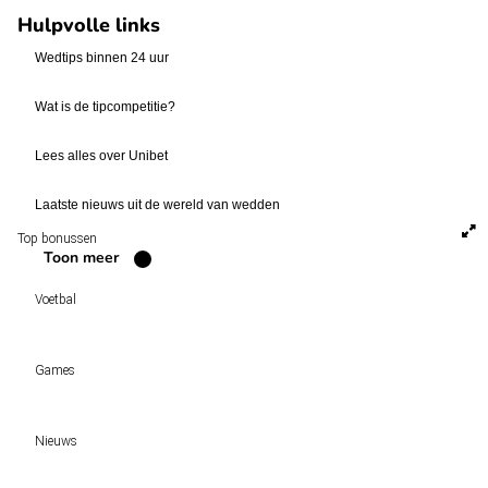
Hulpvolle links
Wedtips binnen 24 uur
Wat is de tipcompetitie?
Lees alles over Unibet
Laatste nieuws uit de wereld van wedden
Top bonussen
Toon meer
Voetbal
Voetbal vandaag
Games
Wedtips
Voorspellingen
Tipcompetities
Clubs
Nieuws
VW-Tientje
Competities
Tiptopper
KSA deelt vergunningen uit: TOTO, Kansino en Fair Play Online hebben verlen