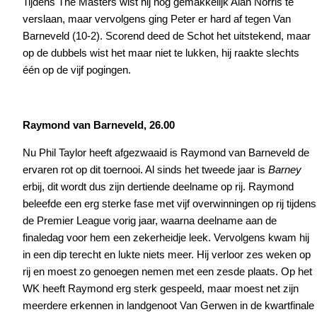
Tijdens The Masters wist hij nog gemakkelijk Alan Norris te
verslaan, maar vervolgens ging Peter er hard af tegen Van
Barneveld (10-2). Scorend deed de Schot het uitstekend, maar
op de dubbels wist het maar niet te lukken, hij raakte slechts
één op de vijf pogingen.
Raymond van Barneveld, 26.00
Nu Phil Taylor heeft afgezwaaid is Raymond van Barneveld de
ervaren rot op dit toernooi. Al sinds het tweede jaar is
Barney
erbij, dit wordt dus zijn dertiende deelname op rij. Raymond
beleefde een erg sterke fase met vijf overwinningen op rij tijdens
de Premier League vorig jaar, waarna deelname aan de
finaledag voor hem een zekerheidje leek. Vervolgens kwam hij
in een dip terecht en lukte niets meer. Hij verloor zes weken op
rij en moest zo genoegen nemen met een zesde plaats. Op het
WK heeft Raymond erg sterk gespeeld, maar moest net zijn
meerdere erkennen in landgenoot Van Gerwen in de kwartfinale