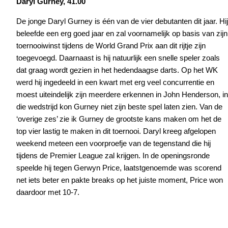
Daryl Gurney, 41.00
De jonge Daryl Gurney is één van de vier debutanten dit jaar. Hij
beleefde een erg goed jaar en zal voornamelijk op basis van zijn
toernooiwinst tijdens de World Grand Prix aan dit rijtje zijn
toegevoegd. Daarnaast is hij natuurlijk een snelle speler zoals
dat graag wordt gezien in het hedendaagse darts. Op het WK
werd hij ingedeeld in een kwart met erg veel concurrentie en
moest uiteindelijk zijn meerdere erkennen in John Henderson, in
die wedstrijd kon Gurney niet zijn beste spel laten zien. Van de
‘overige zes’ zie ik Gurney de grootste kans maken om het de
top vier lastig te maken in dit toernooi. Daryl kreeg afgelopen
weekend meteen een voorproefje van de tegenstand die hij
tijdens de Premier League zal krijgen. In de openingsronde
speelde hij tegen Gerwyn Price, laatstgenoemde was scorend
net iets beter en pakte breaks op het juiste moment, Price won
daardoor met 10-7.