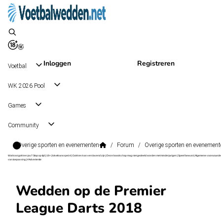
Inloggen
Registreren
Voetbal
WK 2026 Pool
Games
Community
Overige sporten en evenementen
/
Forum
/
Overige sporten en evenement
Wat kost gokken jou? Stop op tijd | 18+ | loketkansspel.nl | Gokken kan verslavend zijn | Deze boodschap mag niet gedeeld worden met minderjarigen | Speel bewust | Algemene voorwaarde
van toepassing | #Advertentie
Wedden op de Premier
League Darts 2018