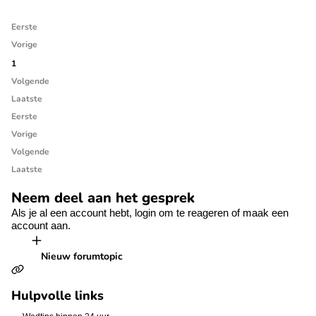
Eerste
Vorige
1
Volgende
Laatste
Eerste
Vorige
Volgende
Laatste
Neem deel aan het gesprek
Als je al een account hebt,
login
om te reageren of
maak een
account aan.
Nieuw forumtopic
Hulpvolle links