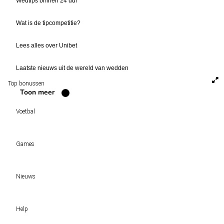
Wedtips binnen 24 uur
Wat is de tipcompetitie?
Lees alles over Unibet
Laatste nieuws uit de wereld van wedden
Top bonussen
Toon meer
Voetbal
Voetbal vandaag
Games
Wedtips
Voorspellingen
Tipcompetities
Clubs
Nieuws
VW-Tientje
Competities
Tiptopper
KSA deelt vergunningen uit: TOTO, Kansino en Fair Play Online hebben verlen
WK 2026 pool
Help
Sloveen Slavko Vincic fluit WK-finale 2026 tussen Spanje en Argentinië
Historische data wijst op een doelpuntrijk duel om de derde plek op het WK 20