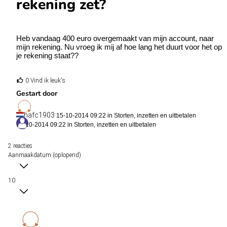
rekening zet?
Heb vandaag 400 euro overgemaakt van mijn account, naar
mijn rekening. Nu vroeg ik mij af hoe lang het duurt voor het op
je rekening staat??
0 Vind ik leuk's
Gestart door
hafc1903
15-10-2014 09:22 in
Storten, inzetten en uitbetalen
15-10-2014 09:22 in
Storten, inzetten en uitbetalen
2 reacties
Aanmaakdatum (oplopend)
10