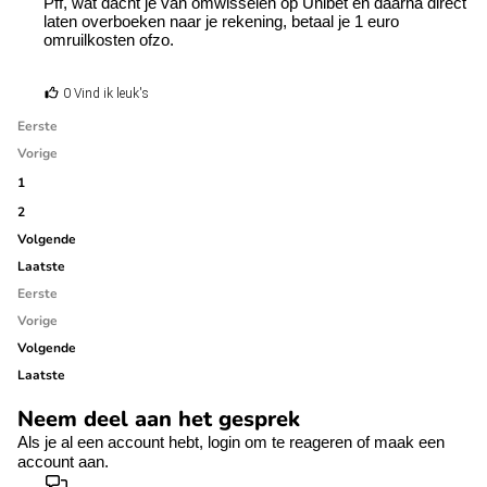
Pff, wat dacht je van omwisselen op Unibet en daarna direct
laten overboeken naar je rekening, betaal je 1 euro
omruilkosten ofzo.
0 Vind ik leuk's
Eerste
Vorige
1
2
Volgende
Laatste
Eerste
Vorige
Volgende
Laatste
Neem deel aan het gesprek
Als je al een account hebt,
login
om te reageren of
maak een
account aan.