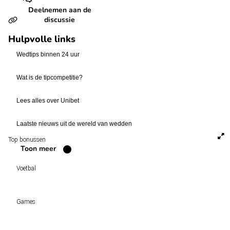
Deelnemen aan de
discussie
Hulpvolle links
Wedtips binnen 24 uur
Wat is de tipcompetitie?
Lees alles over Unibet
Laatste nieuws uit de wereld van wedden
Top bonussen
Toon meer
Voetbal
Voetbal vandaag
Games
Wedtips
Voorspellingen
Tipcompetities
Clubs