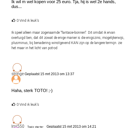
Ik wil m wel kopen voor 25 euro. Tja, hij is wel 2e hands,
dus...
0 Vind ik leuk's
Ik speel alleen maar zogenaamde "fantasie-bonnen". Dit omdat ik ervan
overtuigd ben, dat dit zowat de enige manier is die enigszins, mogelijkerwijs,
plusminus, bij benadering winstgevend KAN zijn op de langere termijn. zie
het maar in het licht van pot-od
stringe
Geplaatst 15 mrt 2013 om 13:37
Haha, sterk TOTO! ;-)
0 Vind ik leuk's
lmr550
Geplaatst 15 mrt 2013 om 14:21
Topic starter