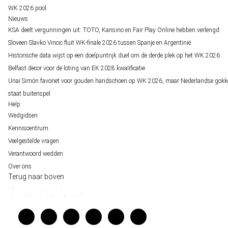
WK 2026 pool
Nieuws
KSA deelt vergunningen uit: TOTO, Kansino en Fair Play Online hebben verlengd
Sloveen Slavko Vincic fluit WK-finale 2026 tussen Spanje en Argentinië
Historische data wijst op een doelpuntrijk duel om de derde plek op het WK 2026
Belfast decor voor de loting van EK 2028 kwalificatie
Unai Simón favoriet voor gouden handschoen op WK 2026, maar Nederlandse gokk
staat buitenspel
Help
Wedgidsen
Kenniscentrum
Veelgestelde vragen
Verantwoord wedden
Over ons
Terug naar boven