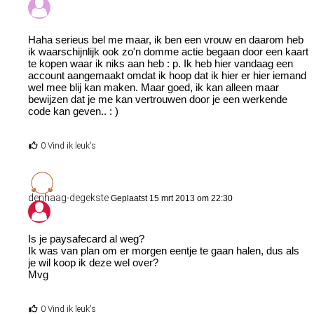
Haha serieus bel me maar, ik ben een vrouw en daarom heb
ik waarschijnlijk ook zo'n domme actie begaan door een kaart
te kopen waar ik niks aan heb : p. Ik heb hier vandaag een
account aangemaakt omdat ik hoop dat ik hier er hier iemand
wel mee blij kan maken. Maar goed, ik kan alleen maar
bewijzen dat je me kan vertrouwen door je een werkende
code kan geven.. : )
0 Vind ik leuk's
denhaag-degekste
Geplaatst 15 mrt 2013 om 22:30
Is je paysafecard al weg?
Ik was van plan om er morgen eentje te gaan halen, dus als
je wil koop ik deze wel over?
Mvg
0 Vind ik leuk's