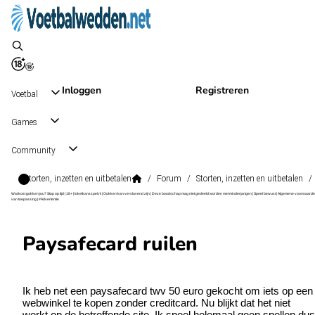
Inloggen
Registreren
Voetbal
Games
Community
Storten, inzetten en uitbetalen
/
Forum
/
Storten, inzetten en uitbetalen
/
Wat kost gokken jou? Stop op tijd | 18+ | loketkansspel.nl | Gokken kan verslavend zijn | Deze boodschap mag niet gedeeld worden met minderjarigen | Speel bewust | Algemene voorwaarde
van toepassing | #Advertentie
Paysafecard ruilen
Ik heb net een paysafecard twv 50 euro gekocht om iets op een
webwinkel te kopen zonder creditcard. Nu blijkt dat het niet
werkt op de betreffende site. Ik speel helemaal geen spellen dus