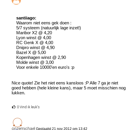
santiiago:
Waarom niet eens gek doen :
5/7 systeem (natuurlijk lage inzet!)
Maribor X2 @ 4,20
Lyon winst @ 4,00
RC Genk X @ 4,00
Dnipro winst @ 4,90
Bazel X @ 5,00
Kopenhagen winst @ 2,90
Molde winst @ 3,00
Voor enkele 10000'en euro's :p
Nice quote! Zie het niet eens kansloos :P Alle 7 ga je niet
goed hebben (hele kleine kans), maar 5 moet misschien nog
lukken.
0 Vind ik leuk's
onzemichael
Geplaatst 21 nov 2012 om 13:42