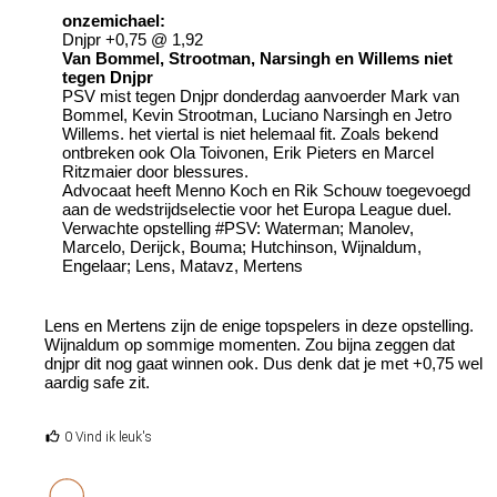
onzemichael:
Dnjpr +0,75 @ 1,92
Van Bommel, Strootman, Narsingh en Willems niet
tegen Dnjpr
PSV mist tegen Dnjpr donderdag aanvoerder Mark van
Bommel, Kevin Strootman, Luciano Narsingh en Jetro
Willems. het viertal is niet helemaal fit. Zoals bekend
ontbreken ook Ola Toivonen, Erik Pieters en Marcel
Ritzmaier door blessures.
Advocaat heeft Menno Koch en Rik Schouw toegevoegd
aan de wedstrijdselectie voor het Europa League duel.
Verwachte opstelling #PSV: Waterman; Manolev,
Marcelo, Derijck, Bouma; Hutchinson, Wijnaldum,
Engelaar; Lens, Matavz, Mertens
Lens en Mertens zijn de enige topspelers in deze opstelling.
Wijnaldum op sommige momenten. Zou bijna zeggen dat
dnjpr dit nog gaat winnen ook. Dus denk dat je met +0,75 wel
aardig safe zit.
0 Vind ik leuk's