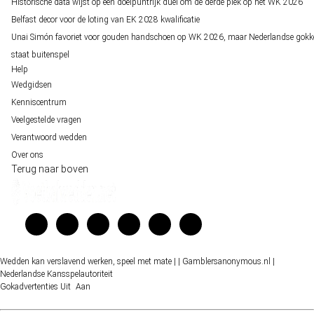
Historische data wijst op een doelpuntrijk duel om de derde plek op het WK 2026
Belfast decor voor de loting van EK 2028 kwalificatie
Unai Simón favoriet voor gouden handschoen op WK 2026, maar Nederlandse gokk
staat buitenspel
Help
Wedgidsen
Kenniscentrum
Veelgestelde vragen
Verantwoord wedden
Over ons
Terug naar boven
Wedden kan verslavend werken, speel met mate |
| Gamblersanonymous.nl
|
Nederlandse Kansspelautoriteit
Gokadvertenties
Uit
Aan