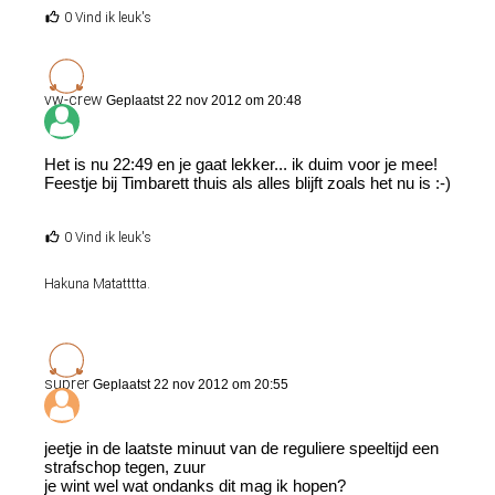
0 Vind ik leuk's
vw-crew
Geplaatst 22 nov 2012 om 20:48
Het is nu 22:49 en je gaat lekker... ik duim voor je mee!
Feestje bij Timbarett thuis als alles blijft zoals het nu is :-)
0 Vind ik leuk's
Hakuna Matatttta.
suprer
Geplaatst 22 nov 2012 om 20:55
jeetje in de laatste minuut van de reguliere speeltijd een
strafschop tegen, zuur
je wint wel wat ondanks dit mag ik hopen?