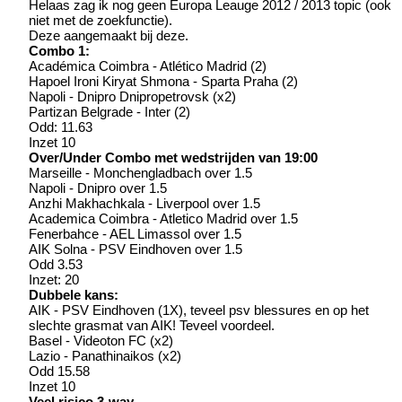
Helaas zag ik nog geen Europa Leauge 2012 / 2013 topic (ook
niet met de zoekfunctie).
Deze aangemaakt bij deze.
Combo 1:
Académica Coimbra - Atlético Madrid (2)
Hapoel Ironi Kiryat Shmona - Sparta Praha (2)
Napoli - Dnipro Dnipropetrovsk (x2)
Partizan Belgrade - Inter (2)
Odd: 11.63
Inzet 10
Over/Under Combo met wedstrijden van 19:00
Marseille - Monchengladbach over 1.5
Napoli - Dnipro over 1.5
Anzhi Makhachkala - Liverpool over 1.5
Academica Coimbra - Atletico Madrid over 1.5
Fenerbahce - AEL Limassol over 1.5
AIK Solna - PSV Eindhoven over 1.5
Odd 3.53
Inzet: 20
Dubbele kans:
AIK - PSV Eindhoven (1X), teveel psv blessures en op het
slechte grasmat van AIK! Teveel voordeel.
Basel - Videoton FC (x2)
Lazio - Panathinaikos (x2)
Odd 15.58
Inzet 10
Veel risico 3-way