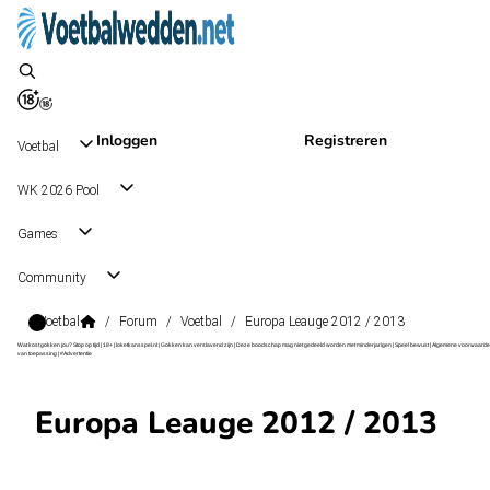
Inloggen
Registreren
Voetbal
WK 2026 Pool
Games
Community
Voetbal
/
Forum
/
Voetbal
/
Europa Leauge 2012 / 2013
Wat kost gokken jou? Stop op tijd | 18+ | loketkansspel.nl | Gokken kan verslavend zijn | Deze boodschap mag niet gedeeld worden met minderjarigen | Speel bewust | Algemene voorwaarde
van toepassing | #Advertentie
Europa Leauge 2012 / 2013