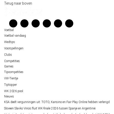
Wedgidsen
Terug naar boven
Belfast decor voor de loting van EK 2028 kwalificatie
Kenniscentrum
Unai Simón favoriet voor gouden handschoen op WK 2026, maar Nederlandse 
Veelgestelde vragen
staat buitenspel
Verantwoord wedden
Over ons
Voetbal
Voetbal vandaag
Wedtips
Voorspellingen
Clubs
Competities
Games
Tipcompetities
VW-Tientje
Tiptopper
WK 2026 pool
Nieuws
KSA deelt vergunningen uit: TOTO, Kansino en Fair Play Online hebben verlengd
Sloveen Slavko Vincic fluit WK-finale 2026 tussen Spanje en Argentinië