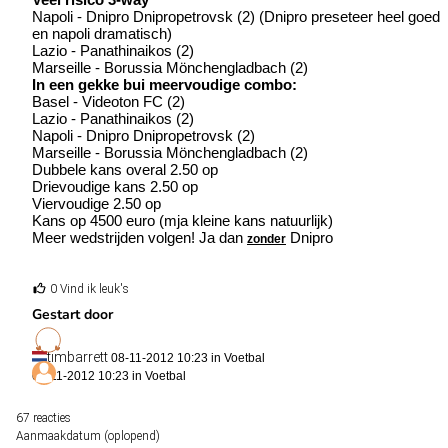
Napoli - Dnipro Dnipropetrovsk (2) (Dnipro preseteer heel goed
en napoli dramatisch)
Lazio - Panathinaikos (2)
Marseille - Borussia Mönchengladbach (2)
In een gekke bui meervoudige combo:
Basel - Videoton FC (2)
Lazio - Panathinaikos (2)
Napoli - Dnipro Dnipropetrovsk (2)
Marseille - Borussia Mönchengladbach (2)
Dubbele kans overal 2.50 op
Drievoudige kans 2.50 op
Viervoudige 2.50 op
Kans op 4500 euro (mja kleine kans natuurlijk)
Meer wedstrijden volgen! Ja dan
Dnipro
zonder
0 Vind ik leuk's
Gestart door
timbarrett
08-11-2012 10:23 in
Voetbal
08-11-2012 10:23 in
Voetbal
67 reacties
Aanmaakdatum (oplopend)