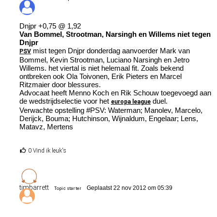
Dnjpr +0,75 @ 1,92
Van Bommel, Strootman, Narsingh en Willems niet tegen
Dnjpr
mist tegen Dnjpr donderdag aanvoerder Mark van
PSV
Bommel, Kevin Strootman, Luciano Narsingh en Jetro
Willems. het viertal is niet helemaal fit. Zoals bekend
ontbreken ook Ola Toivonen, Erik Pieters en Marcel
Ritzmaier door blessures.
Advocaat heeft Menno Koch en Rik Schouw toegevoegd aan
de wedstrijdselectie voor het
duel.
europa league
Verwachte opstelling #PSV: Waterman; Manolev, Marcelo,
Derijck, Bouma; Hutchinson, Wijnaldum, Engelaar; Lens,
Matavz, Mertens
0 Vind ik leuk's
timbarrett
Geplaatst 22 nov 2012 om 05:39
Topic starter