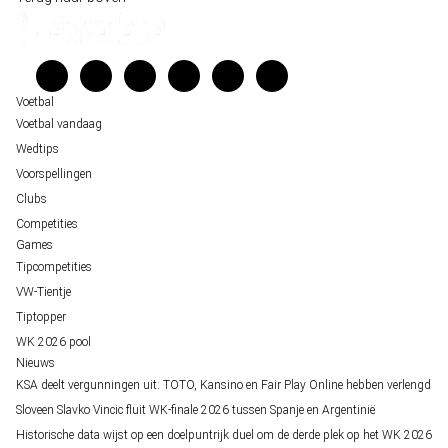
Belfast decor voor de loting van EK 2028 kwalificatie
Kenniscentrum
Unai Simón favoriet voor gouden handschoen op WK 2026, maar Nederlandse 
Veelgestelde vragen
staat buitenspel
Verantwoord wedden
Over ons
Voetbal
Voetbal vandaag
Wedtips
Voorspellingen
Clubs
Competities
Games
Tipcompetities
VW-Tientje
Tiptopper
WK 2026 pool
Nieuws
KSA deelt vergunningen uit: TOTO, Kansino en Fair Play Online hebben verlengd
Sloveen Slavko Vincic fluit WK-finale 2026 tussen Spanje en Argentinië
Historische data wijst op een doelpuntrijk duel om de derde plek op het WK 2026