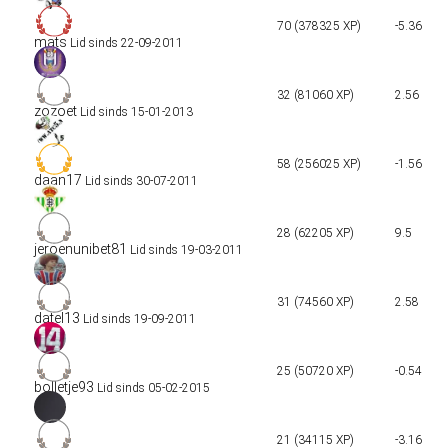
70 (378325 XP)
-5.36
mats
Lid sinds 22-09-2011
32 (81060 XP)
2.56
zozoet
Lid sinds 15-01-2013
58 (256025 XP)
-1.56
daan17
Lid sinds 30-07-2011
28 (62205 XP)
9.5
jeroenunibet81
Lid sinds 19-03-2011
31 (74560 XP)
2.58
datel13
Lid sinds 19-09-2011
25 (50720 XP)
-0.54
bolletje93
Lid sinds 05-02-2015
21 (34115 XP)
-3.16