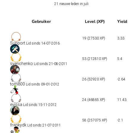
21 nieuwe leden in juli
Gebruiker
Level (XP)
Yield
19 (27530 XP)
3.33
Support
Lid sinds 14-07-2016
53 (212810 XP)
5.4
svenchenko
Lid sinds 21-08-2011
26 (52920 XP)
-2.64
tom800
Lid sinds 09-01-2012
24 (46865 XP)
11.43
evissa
Lid sinds 15-11-2012
58 (257075 XP)
-2.1
frankydk
Lid sinds 21-07-2011