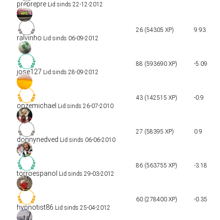
preprepre
Lid sinds 22-12-2012
26 (54305 XP)
9.93
ralvinho
Lid sinds 06-09-2012
88 (593690 XP)
-5.09
jose127
Lid sinds 28-09-2012
43 (142515 XP)
-0.9
onzemichael
Lid sinds 26-07-2010
27 (58395 XP)
0.9
donnynedved
Lid sinds 06-06-2010
86 (563755 XP)
-3.18
torroespanol
Lid sinds 29-03-2012
60 (278400 XP)
-0.35
hypnotist86
Lid sinds 25-04-2012