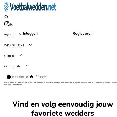
Inloggen
Registreren
Voetbal
WK 2026 Pool
Games
Community
Voetbalwedden
/
Leden
Wat kost gokken jou? Stop op tijd | 18+ | loketkansspel.nl | Gokken kan verslavend zijn | Deze boodschap mag niet gedeeld worden met minderjarigen | Speel bewust | Algemene voorwaarde
van toepassing | #Advertentie
Vind en volg eenvoudig jouw
favoriete wedders