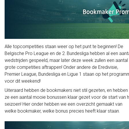
Alle topcompetities staan weer op het punt te beginnen! De
Belgische Pro League en de 2. Bundesliga hebben al een aant
wedstrijden gespeeld, maar later deze week zullen een aantal
grote competities aftrappen! Onder andere de Eredivisie,
Premier League, Bundesliga en
Ligue 1
staan op het program
voor dit weekend!
Uiteraard hebben de bookmakers niet stil gezeten, en hebben
ze een aantal mooie
bonussen
klaar gezet voor de start van 
seizoen! Hier onder hebben we een overzicht gemaakt van
welke bookmaker, welke bonus precies heeft klaar staan.