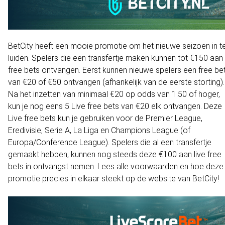
BetCity heeft een mooie promotie om het nieuwe seizoen in t
luiden. Spelers die een transfertje maken kunnen tot €150 aan
free bets ontvangen. Eerst kunnen nieuwe spelers een free be
van €20 of €50 ontvangen (afhankelijk van de eerste storting).
Na het inzetten van minimaal €20 op odds van 1.50 of hoger,
kun je nog eens 5 Live free bets van €20 elk ontvangen. Deze
Live free bets kun je gebruiken voor de Premier League,
Eredivisie, Serie A, La Liga en Champions League (of
Europa/Conference League). Spelers die al een transfertje
gemaakt hebben, kunnen nog steeds deze €100 aan live free
bets in ontvangst nemen. Lees alle voorwaarden en hoe deze
promotie precies in elkaar steekt op de website van BetCity!