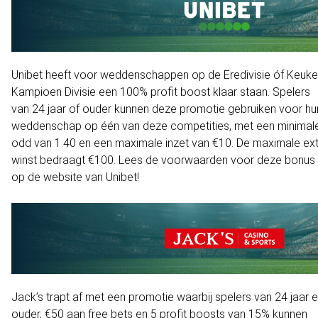
Unibet heeft voor weddenschappen op de Eredivisie óf Keuk
Kampioen Divisie een 100% profit boost klaar staan. Spelers
van 24 jaar of ouder kunnen deze promotie gebruiken voor hu
weddenschap op één van deze competities, met een minimal
odd van 1.40 en een maximale inzet van €10. De maximale ex
winst bedraagt €100. Lees de voorwaarden voor deze bonus
op de website van Unibet!
Jack’s trapt af met een promotie waarbij spelers van 24 jaar 
ouder, €50 aan free bets en 5 profit boosts van 15% kunnen