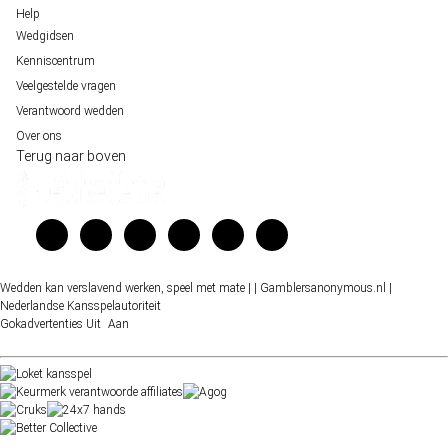
Help
Wedgidsen
Kenniscentrum
Veelgestelde vragen
Verantwoord wedden
Over ons
Terug naar boven
Wedden kan verslavend werken, speel met mate |
| Gamblersanonymous.nl
|
Nederlandse Kansspelautoriteit
Gokadvertenties
Uit
Aan