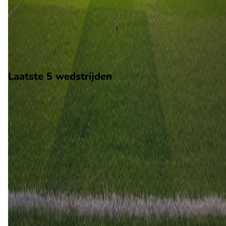
Op 9 augustus 2026 gaat Aasane de strijd aan met Kongsvinge
De wedstrijd wordt afgetrapt om 15:00 en wordt gespeeld in 
Norway 2.
Stadion: Aasane Arena
Scheidsrechter: Onbekend
Laatste 5 wedstrijden
H2H
Aasane
Kongsvinger
31 mei
2026
Kongsvinger
Aasane
3
1
8 nov
2025
Aasane
Kongsvinger