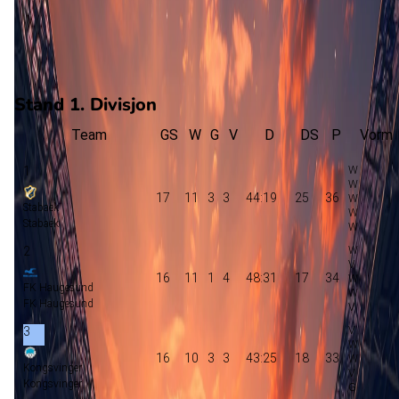
4
gewonnen
10
verloren
vorm
Stand 1. Divisjon
Team
GS
W
G
V
D
DS
P
Vorm
1
17
11
3
3
44:19
25
36
Stabaek
Stabaek
2
16
11
1
4
48:31
17
34
FK Haugesund
FK Haugesund
3
16
10
3
3
43:25
18
33
Kongsvinger
Kongsvinger