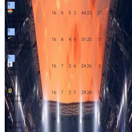
4
16
9
5
2
44:23
21
32
Stroemsgodset
Stroemsgodset
5
16
8
4
4
31:20
11
28
Odds Ballklubb
Odds Ballklubb
6
16
7
3
6
24:26
-2
24
Hoedd
Hoedd
7
16
7
2
7
29:28
1
23
Egersund
Egersund
8
16
6
2
8
39:41
-2
20
Ranheim
Ranheim