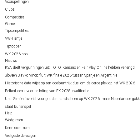
Voorspellingen
Clubs
Competities
Games
Tipcompetities
VW-Tientje
Tiptopper
WK 2026 pool
Nieuws
KSA deelt vergunningen uit: TOTO, Kansino en Fair Play Online hebben verlengd
Sloveen Slavko Vincic fluit WK-finale 2026 tussen Spanje en Argentinië
Historische data wijst op een doelpuntrijk duel om de derde plek op het WK 2026
Belfast decor voor de loting van EK 2028 kwalificatie
Unai Simón favoriet voor gouden handschoen op WK 2026, maar Nederlandse gokk
staat buitenspel
Help
Wedgidsen
Kenniscentrum
Veelgestelde vragen