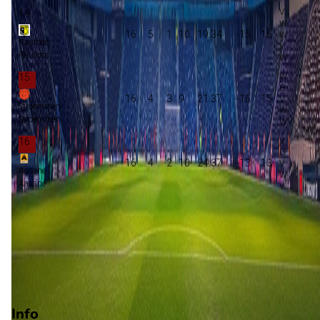
14
16
5
1
10
19:34
-15
16
Raufoss
Raufoss
15
16
4
3
9
21:37
-16
15
Stroemmen
Stroemmen
16
16
4
2
10
24:37
-13
13
Aasane
Aasane
Promotie
Play-offs promotie
Degradatie
Play-offs degradatie
Info