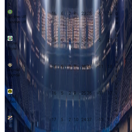
9
16
6
2
8
23:28
-5
20
Sandnes Ulf
Sandnes Ulf
10
16
6
2
8
21:26
-5
20
Bryne
Bryne
11
16
5
3
8
30:41
-11
18
Sogndal
Sogndal
12
16
5
2
9
25:36
-11
17
Moss
Moss
13
17
5
2
10
24:37
-13
17
Lyn
Lyn