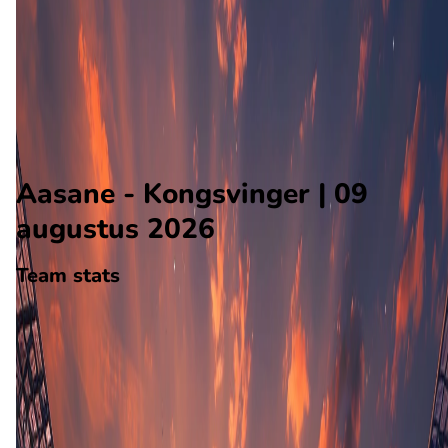
Kongsvinger
Alle wedstrijden
Aasane - Kongsvinger
Opstellingen
Voorspelling
Voorbeschouwing
Aasane - Kongsvinger | 09
augustus 2026
Team stats
Aasane
Aasane
-
Kongsvinger
Kongsvinger
24
aantal goals