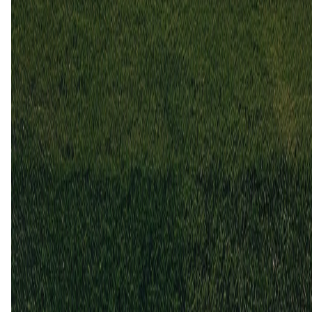
0
0
31 mrt
2025
Kongsvinger
Aasane
1
1
4 mrt
2025
Kongsvinger
Aasane
1
0
2 sep
2024
Aasane
Kongsvinger
2
1
Aasane (1)
20%
Gelijk (2)
40%
Kongsvinger (2)
40%