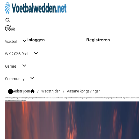
Inloggen
Registreren
Voetbal
WK 2026 Pool
Games
Community
Wedstrijden
/
Wedstrijden
/
Aasane kongsvinger
Wat kost gokken jou? Stop op tijd | 18+ | loketkansspel.nl | Gokken kan verslavend zijn | Deze boodschap mag niet gedeeld worden met minderjarigen | Speel bewust | Algemene voorwaarde
van toepassing | #Advertentie
1. Divisjon
, Noorwegen
Aasane
1. Divisjon
, Noorwegen
9 aug 15:00