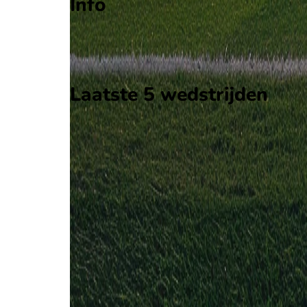
Info
Op 6 januari 2026 gaat Algerije de strijd aan met
Stadion: Moulay Hassan Stadium
Scheidsrechter: M. Maarouf
Laatste 5 wedstrijden
H2H
Algerije
DR Congo
6 jan
2026
Algerije
DR Congo
1
0
10 okt
2019
Algerije
DR Congo
1
1
Algerije (1)
50%
Gelijk (1)
50%