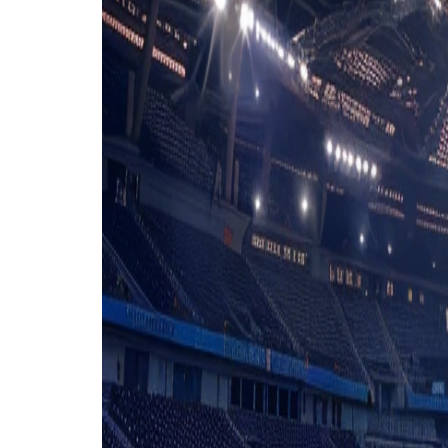
B. Bounedjah
(I. Maza)
87'
F. Mayele
(C. Bakambu)
87'
M. Balikwisha
(T. Bongonda)
Extra tijd
(1 - 0)
94'
R. Belghali
99'
A. Hadj Moussa
101'
C. Mbemba
105'
E. Kayembe
110'
C. Pickel
(S. Moutoussamy)
113'
A. Boulbina
(F. Chaibi)