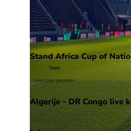
114'
R. Zerrouki
(H. Boudaoui)
119'
A. Boulbina
120'
+2'
B. Bounedjah
Stand Africa Cup of Natio
Team
Geen clubs gevonden
Algerije - DR Congo live k
Ziggo Sport