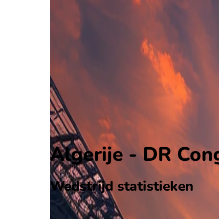
Algerije
Africa Cup of Nations Final Stage
, Internationaal
1 - 0
DR Congo
Alle wedstrijden
Algerije - DR Congo
Opstellingen
Voorspelling
Voorbeschouwing
Algerije - DR Con
Wedstrijd statistieken
Verloop
Statistieken