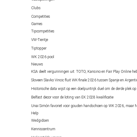
Clubs
Competities
Games
Tipcompetities
VW-Tientje
Tiptopper
WK 2026 pool
Nieuws
KSA deelt vergunningen uit: TOTO, Kansino en Fair Play Online he
Sloveen Slavko Vincic fluit WK-finale 2026 tussen Spanje en Argenti
Historische data wijst op een doelpuntrijk duel om de derde plek 
Belfast decor voor de loting van EK 2028 kwalificatie
Unai Simón favoriet voor gouden handschoen op WK 2026, maar Ne
Help
Wedgidsen
Kenniscentrum