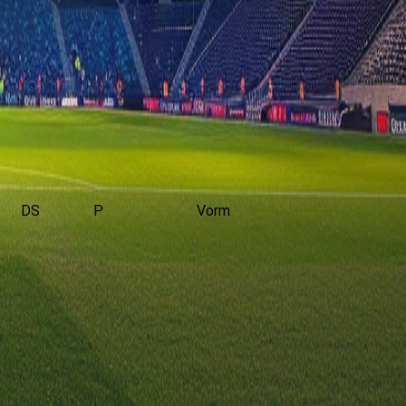
DS
P
Vorm