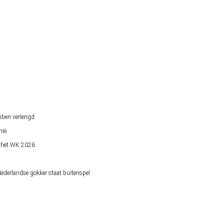
bben verlengd
nië
op het WK 2026
derlandse gokker staat buitenspel