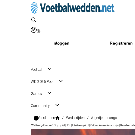
Inloggen
Registreren
Voetbal
WK 2026 Pool
Games
Community
Wedstrijden
/
Wedstrijden
/
Algerije dr congo
Wat kost gokken jou? Stop op tijd | 18+ | loketkansspel.nl | Gokken kan verslavend zijn | Deze boods
Africa Cup of Nations Final Stage
, Internationaal