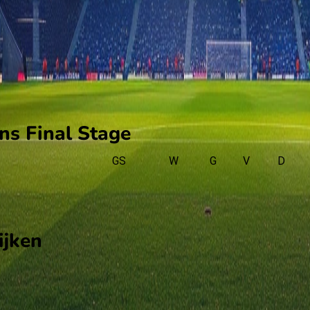
ns Final Stage
GS
W
G
V
D
ijken