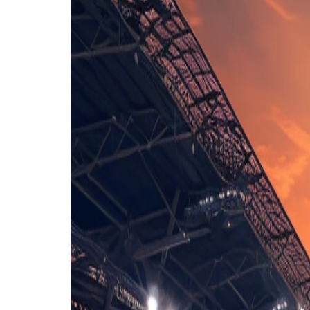
Eindscore (1 - 0)
Eerste helft
Tweede helft
49'
H. Abdelli
(I. Bennacer)
62'
N. Mbuku
(M. Elia)
69'
G. Kakuta
(N. Ayel Mukau)
70'
E. Kayembe
(N. Sadiki)
70'
Z. Belaid
(R. Ait Nouri)
70'
A. Hadj Moussa
(R. Mahrez)
83'