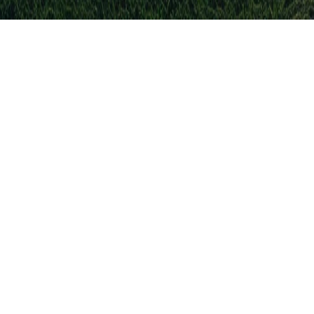
ne hebben verlengd
gentinië
lek op het WK 2026
r Nederlandse gokker staat buitenspel