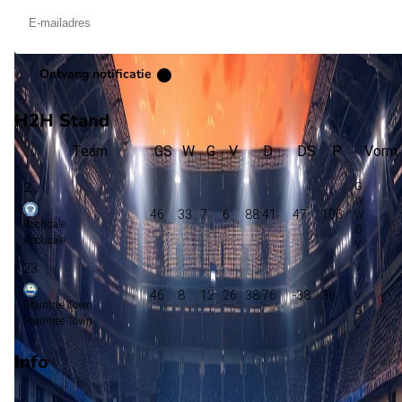
Ontvang notificatie
H2H Stand
Team
GS
W
G
V
D
DS
P
Vorm
2
46
33
7
6
88:41
47
106
Rochdale
Rochdale
23
46
8
12
26
38:76
-38
36
Braintree Town
Braintree Town
Info
Op 18 april 2026 gaat Braintree Town de strijd aan met