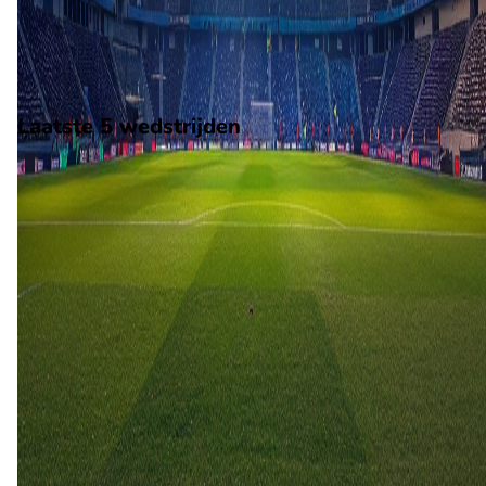
Rochdale. De wedstrijd wordt afgetrapt om 16:30 en wordt
gespeeld in de National League.
Stadion: Ironmongery Direct Stadium
Scheidsrechter: Onbekend
Laatste 5 wedstrijden
H2H
Braintree Town
Rochdale
18 apr
2026
Braintree Town
Rochdale
1
2
6 sep
2025
Rochdale
Braintree Town
2
0
5 mei
2025