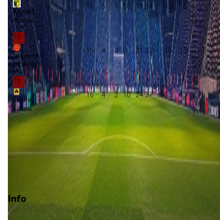
16
5
1
10
19:34
-15
16
Raufoss
Raufoss
15
16
4
3
9
21:37
-16
15
Stroemmen
Stroemmen
16
16
4
2
10
24:37
-13
13
Aasane
Aasane
Promotie
Play-offs promotie
Degradatie
Play-offs degradatie
Info
Op 15 augustus 2026 gaat Bryne de strijd aan met Moss. De