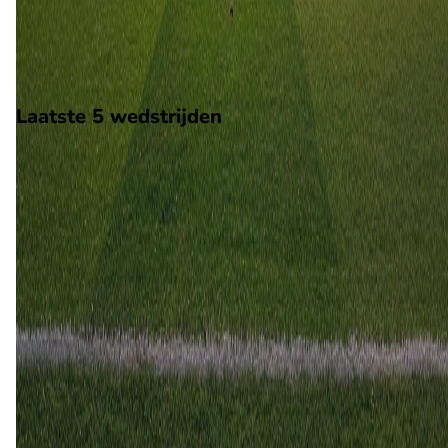
wedstrijd wordt afgetrapt om 14:00 en wordt gespeeld in de
Norway 2.
Stadion: Bryne Stadion
Scheidsrechter: Onbekend
Laatste 5 wedstrijden
H2H
Bryne
Moss
10 mei
2026
Moss
Bryne
2
3
28 sep
2024
Bryne
Moss
3
0
16 jun
2024