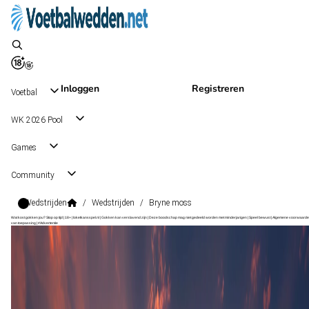
Inloggen
Registreren
Voetbal
WK 2026 Pool
Games
Community
Wedstrijden
/
Wedstrijden
/
Bryne moss
Wat kost gokken jou? Stop op tijd | 18+ | loketkansspel.nl | Gokken kan verslavend zijn | Deze boodschap mag niet gedeeld worden met minderjarigen | Speel bewust | Algemene voorwaarde
van toepassing | #Advertentie
1. Divisjon
, Noorwegen
Bryne
1. Divisjon
, Noorwegen
15 aug 14:00