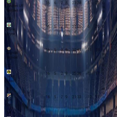
16
6
2
8
23:28
-5
20
Sandnes Ulf
Sandnes Ulf
10
16
6
2
8
21:26
-5
20
Bryne
Bryne
11
16
5
3
8
30:41
-11
18
Sogndal
Sogndal
12
16
5
2
9
25:36
-11
17
Moss
Moss
13
16
5
2
9
21:33
-12
17
Lyn
Lyn
14