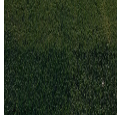
Moss
Bryne
1
0
23 aug
2023
Bryne
Moss
3
1
9 jul
2023
Moss
Bryne
2
1
Bryne (3)
60%
Moss (2)
40%
Voetbal