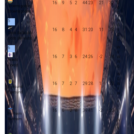
16
9
5
2
44:23
21
32
Stroemsgodset
Stroemsgodset
5
16
8
4
4
31:20
11
28
Odds Ballklubb
Odds Ballklubb
6
16
7
3
6
24:26
-2
24
Hoedd
Hoedd
7
16
7
2
7
29:28
1
23
Egersund
Egersund
8
16
6
2
8
39:41
-2
20
Ranheim
Ranheim
9