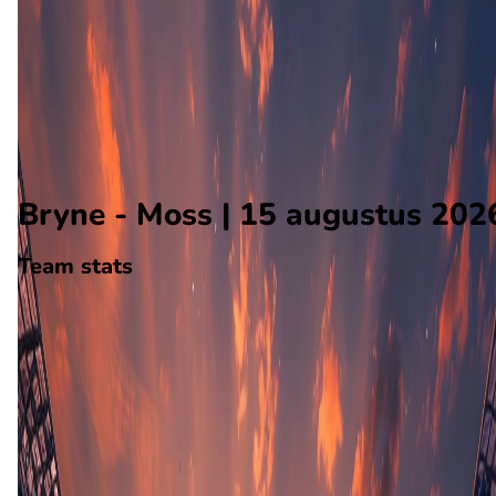
Moss
Alle wedstrijden
Bryne - Moss
Opstellingen
Voorspelling
Voorbeschouwing
Bryne - Moss | 15 augustus 202
Team stats
Bryne
Bryne
-
Moss
Moss
21
aantal goals
6
gewonnen