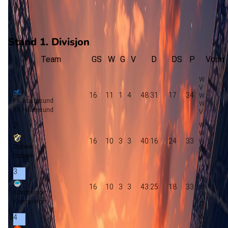
8
verloren
vorm
Stand 1. Divisjon
Team
GS
W
G
V
D
DS
P
Vorm
1
16
11
1
4
48:31
17
34
FK Haugesund
FK Haugesund
2
16
10
3
3
40:16
24
33
Stabaek
Stabaek
3
16
10
3
3
43:25
18
33
Kongsvinger
Kongsvinger
4