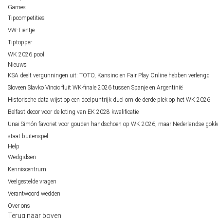
Games
Tipcompetities
VW-Tientje
Tiptopper
WK 2026 pool
Nieuws
KSA deelt vergunningen uit: TOTO, Kansino en Fair Play Online hebben verlengd
Sloveen Slavko Vincic fluit WK-finale 2026 tussen Spanje en Argentinië
Historische data wijst op een doelpuntrijk duel om de derde plek op het WK 2026
Belfast decor voor de loting van EK 2028 kwalificatie
Unai Simón favoriet voor gouden handschoen op WK 2026, maar Nederlandse gokk
staat buitenspel
Help
Wedgidsen
Kenniscentrum
Veelgestelde vragen
Verantwoord wedden
Over ons
Terug naar boven