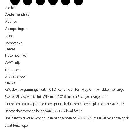
Over ons
Voetbal
Voetbal vandaag
Wedtips
Voorspellingen
Clubs
Competities
Games
Tipcompetities
VW-Tientje
Tiptopper
WK 2026 pool
Nieuws
KSA deelt vergunningen uit: TOTO, Kansino en Fair Play Online hebben verlengd
Sloveen Slavko Vincic fluit WK-finale 2026 tussen Spanje en Argentinië
Historische data wijst op een doelpuntrijk duel om de derde plek op het WK 2026
Belfast decor voor de loting van EK 2028 kwalificatie
Unai Simón favoriet voor gouden handschoen op WK 2026, maar Nederlandse gokk
staat buitenspel