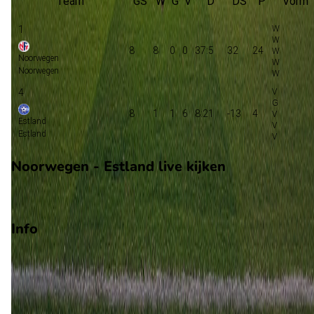
Team
GS
W
G
V
D
DS
P
Vorm
1
8
8
0
0
37:5
32
24
Noorwegen
Noorwegen
4
8
1
1
6
8:21
-13
4
Estland
Estland
Noorwegen - Estland live kijken
NPO
Info
Op 13 november 2025 gaat Noorwegen de strijd aan met
Estland. De wedstrijd wordt afgetrapt om 17:00 en wordt
gespeeld in de WK Kwalificatie.
Stadion: Ullevaal