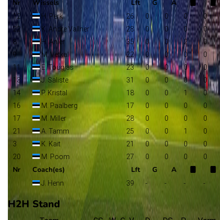
Nr
Wissels
Lft
G
A
12
H. Perk
26
0
0
0
0
22
K. Andre Vallner
28
0
0
0
0
8
H. Anier
35
0
0
2
0
9
M. Vetkal
22
0
0
0
0
11
E. Tougjas
23
0
0
0
0
13
J. Saliste
31
0
0
0
0
14
P. Kristal
18
0
0
1
0
16
M. Paalberg
17
0
0
0
0
17
M. Miller
28
0
0
0
0
21
A. Tamm
25
0
0
1
0
3
K. Kait
21
0
0
0
0
20
M. Poom
27
0
0
0
0
Nr
Coach(es)
Lft
G
A
J. Henn
39
-
-
-
-
H2H Stand