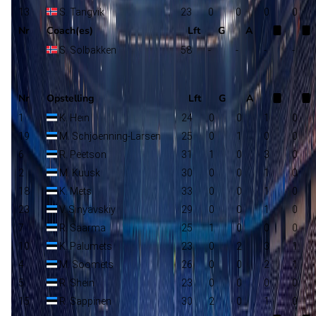
13
S. Tangvik
23
0
0
0
0
Nr
Coach(es)
Lft
G
A
S. Solbakken
58
-
-
-
-
Estland
Selectie
Nr
Opstelling
Lft
G
A
1
K. Hein
24
0
0
1
0
19
M. Schjoenning-Larsen
25
0
1
0
0
6
R. Peetson
31
1
0
3
0
2
M. Kuusk
30
0
0
1
0
18
K. Mets
33
0
0
1
0
23
V. Sinyavskiy
29
0
0
1
0
7
R. Saarma
25
1
0
0
0
10
K. Palumets
23
0
2
3
1
4
M. Soomets
26
0
0
2
1
5
R. Shein
23
0
0
0
0
15
R. Sappinen
30
2
0
1
0