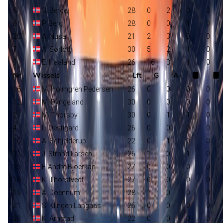
8
S. Berge
28
0
2
0
0
6
P. Berg
28
0
0
1
0
20
A. Nusa
21
2
3
0
0
7
A. Sørloth
30
5
2
1
0
9
E. Haaland
26
16
3
1
0
Nr
Wissels
Lft
G
A
16
M. Holmgren Pedersen
26
0
0
0
0
12
M. Dyngeland
30
0
0
0
0
2
M. Thorsby
30
0
1
1
0
4
L. Oestigard
26
0
0
0
0
10
A. Schjelderup
22
0
1
0
0
11
J. Strand Larsen
26
1
0
1
0
15
F. Andre Bjoerkan
27
0
0
0
0
18
K. Thorstvedt
27
0
0
0
0
19
A. Doennum
28
1
0
0
0
21
S. Klingen Langaas
25
0
0
0
0
23
K. Arnstad
22
0
0
0
0