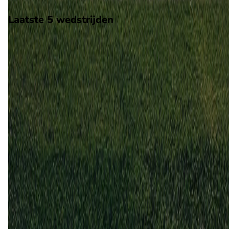
Scheidsrechter: M. Jug
Laatste 5 wedstrijden
H2H
Noorwegen
Estland
13 nov
2025
Noorwegen
Estland
4
1
9 jun
2025
Estland
Noorwegen
0
1
24 mrt
2016
Estland
Noorwegen
0
0
12 nov
2014
Noorwegen
Estland
0
1
20 apr
2005
Estland
Noorwegen