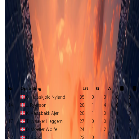
Estland
J. Henn
Noorwegen
Selectie
Nr
Opstelling
Lft
G
A
1
O. Haaskjold Nyland
35
0
0
0
0
14
J. Ryerson
28
1
4
0
0
3
K. Vassbakk Ajer
28
1
0
1
0
17
T. Lysaker Heggem
27
0
0
1
0
5
D. Moeller Wolfe
24
1
2
1
0
22
O. Bobb
23
0
1
0
0