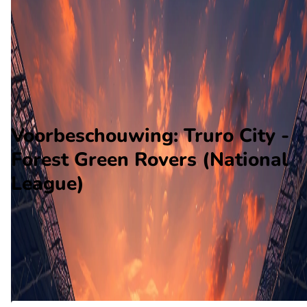
Forest Green Rovers
Alle wedstrijden
Truro City - Forest Green Rovers
Opstellingen
Voorspelling
Voorbeschouwing
Voorbeschouwing: Truro City -
Forest Green Rovers (National
League)
Op april 6 2026 gaat Truro City de strijd aan met Forest Green
Rovers. De wedstrijd wordt afgetrapt om 14:00 en wordt
gespeeld in de National League.
Ontvang een notificatie als deze voorbeschouwing beschikbaar is