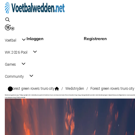
Inloggen
Registreren
Voetbal
WK 2026 Pool
Games
Community
Forest green rovers truro city
/
Wedstrijden
/
Forest green rovers truro city
Wat kost gokken jou? Stop op tijd | 18+ | loketkansspel.nl | Gokken kan verslavend zijn | Deze boodschap mag niet gedeeld worden met minderjarigen | Speel bewust | Algemene voorwaarde
van toepassing | #Advertentie
National League
, Engeland
Truro City
National League
, Engeland
1 - 1