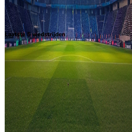
Rovers. De wedstrijd wordt afgetrapt om 14:00 en wordt
gespeeld in de National League.
Stadion: Truro Sports Hub
Scheidsrechter: Onbekend
Laatste 5 wedstrijden
H2H
Truro City
Forest Green Rovers
6 apr
2026
Truro City
Forest Green Rovers
1
1
30 dec
2025
Forest Green Rovers
Truro City
1
1
13 dec
2016