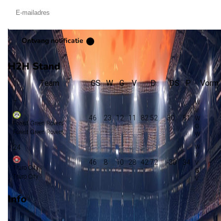
Ontvang notificatie
H2H Stand
Team
GS
W
G
V
D
DS
P
Vorm
7
46
23
12
11
82:52
30
81
Forest Green Rovers
Forest Green Rovers
24
46
8
10
28
42:72
-30
34
Truro City
Truro City
Info
Op 6 april 2026 gaat Truro City de strijd aan met Forest Green