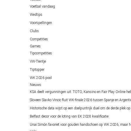
Voetbal vandaag
Wedtips
Voorspellingen
Clubs
Competities
Games
Tipcompetities
VW-Tientje
Tiptopper
WK 2026 pool
Nieuws
KSA deelt vergunningen uit: TOTO, Kansino en Fair Play Online he
Sloveen Slavko Vincic fluit WK-finale 2026 tussen Spanje en Argenti
Historische data wijst op een doelpuntrijk duel om de derde plek 
Belfast decor voor de loting van EK 2028 kwalificatie
Unai Simón favoriet voor gouden handschoen op WK 2026, maar Ne