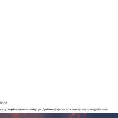
skond
chap mag niet gedeeld worden met minderjarigen | Speel bewust | Algemene voorwaarden zijn van toepassing | #Advertentie