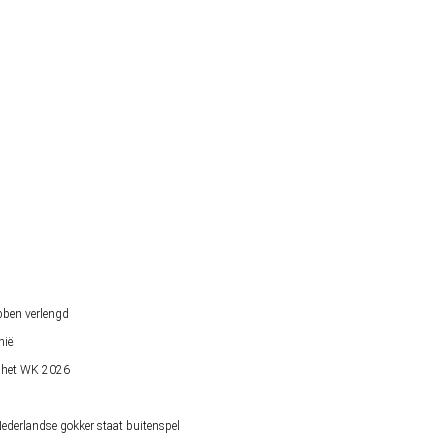
bben verlengd
nië
op het WK 2026
derlandse gokker staat buitenspel