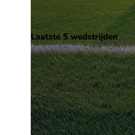
Op 16 juli 2026 gaat Paide Linnameeskond de str
Qualification 1.
Stadion: Parnu Rannastaadion
Scheidsrechter: Onbekend
Laatste 5 wedstrijden
H2H
Paide Linnameeskond
Hegelmann
16 jul
2026
Paide Linnameeskond
Hegelmann
3
0
9 jul
2026
Hegelmann
Paide Linnameeskond
1
1