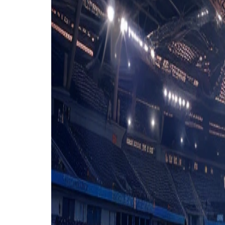
46'
S. Gouet
(M. Remeikis)
46'
A. Kaulinis
(C. Duke)
46'
D. Kamdem Tibell
(N. Kader)
62'
K. Piht
(D. Luts)
64'
A. Schedryi
(E. Kausinis)
66'
H. Anier
(A. Badamosi)
69'
K. Piht
72'