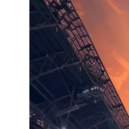
Statistieken
Eindscore (3 - 0)
Eerste helft
17'
P. Modou Sohna
(D. Luts)
27'
D. Slendzoka
39'
V. Radonja
42'
A. Badamosi
(P. Modou Sohna)
44'
R. Nigula
Tweede helft
46'
S. Luts
(M. Miller)
46'
D. Cabral
(R. Nigula)