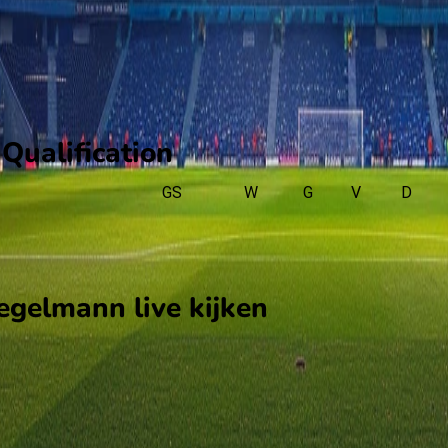
Qualification
GS
W
G
V
D
gelmann live kijken