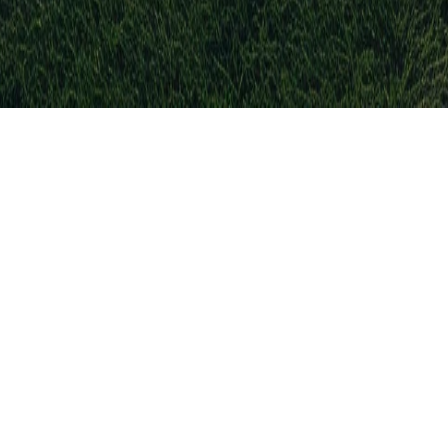
ne hebben verlengd
gentinië
lek op het WK 2026
r Nederlandse gokker staat buitenspel