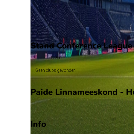
D. Kazlauskas
(V. Armanavicius)
73'
M. Lilander
(P. Andrade Drozina)
81'
O. Hoim
Stand Conference League 
Team
Geen clubs gevonden
Paide Linnameeskond - He
Ziggo Sport
Info