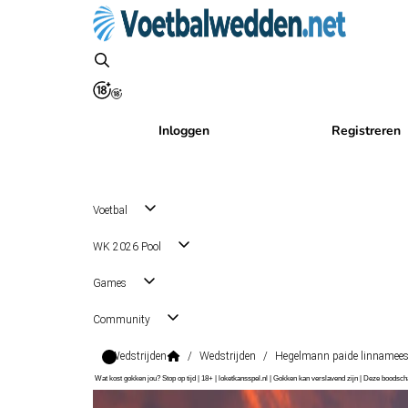
Inloggen
Registreren
Voetbal
WK 2026 Pool
Games
Community
Wedstrijden
/
Wedstrijden
/
Hegelmann paide linnamee
Wat kost gokken jou? Stop op tijd | 18+ | loketkansspel.nl | Gokken kan verslavend zijn | Deze boods
Conference League Qualification
, Internationaal