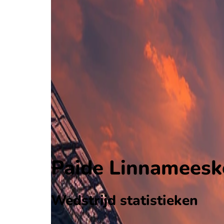
Paide Linnameeskond
Conference League Qualification
, Internationaal
3 - 0
Hegelmann
Alle wedstrijden
Paide Linnameeskond - Hegelmann
Opstellingen
Voorspelling
Voorbeschouwing
Paide Linnameesko
Wedstrijd statistieken
Verloop