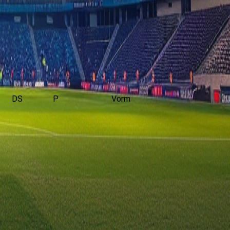
DS
P
Vorm