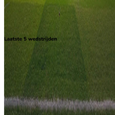
Op 16 augustus 2026 gaat Hoedd de strijd aan met Stroemme
De wedstrijd wordt afgetrapt om 15:00 en wordt gespeeld in 
Norway 2.
Stadion: Hoeddvoll Stadion
Scheidsrechter: Onbekend
Laatste 5 wedstrijden
H2H
Hoedd
Stroemmen
10 mei
2026
Stroemmen
Hoedd
1
2
23 okt
2016
Hoedd
Stroemmen