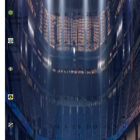
9
16
6
2
8
23:28
-5
20
Sandnes Ulf
Sandnes Ulf
10
16
6
2
8
21:26
-5
20
Bryne
Bryne
11
16
5
3
8
30:41
-11
18
Sogndal
Sogndal
12
16
5
2
9
25:36
-11
17
Moss
Moss
13
16
5
2
9
21:33
-12
17
Lyn
Lyn