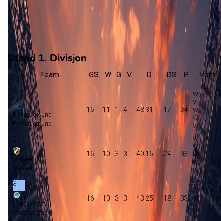
7
gewonnen
6
verloren
vorm
Stand 1. Divisjon
Team
GS
W
G
V
D
DS
P
Vorm
1
16
11
1
4
48:31
17
34
FK Haugesund
FK Haugesund
2
16
10
3
3
40:16
24
33
Stabaek
Stabaek
3
16
10
3
3
43:25
18
33
Kongsvinger
Kongsvinger