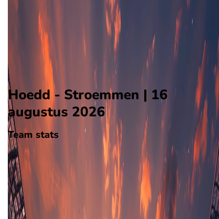
Stroemmen
Alle wedstrijden
Hoedd - Stroemmen
Opstellingen
Voorspelling
Voorbeschouwing
Hoedd - Stroemmen | 16
augustus 2026
Team stats
Hoedd
Hoedd
-
Stroemmen
Stroemmen
24
aantal goals