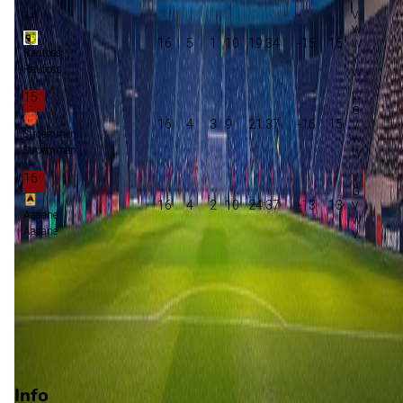
14
16
5
1
10
19:34
-15
16
Raufoss
Raufoss
15
16
4
3
9
21:37
-16
15
Stroemmen
Stroemmen
16
16
4
2
10
24:37
-13
13
Aasane
Aasane
Promotie
Play-offs promotie
Degradatie
Play-offs degradatie
Info