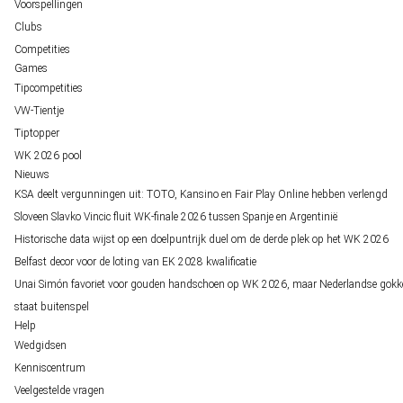
Voorspellingen
Clubs
Competities
Games
Tipcompetities
VW-Tientje
Tiptopper
WK 2026 pool
Nieuws
KSA deelt vergunningen uit: TOTO, Kansino en Fair Play Online hebben verlengd
Sloveen Slavko Vincic fluit WK-finale 2026 tussen Spanje en Argentinië
Historische data wijst op een doelpuntrijk duel om de derde plek op het WK 2026
Belfast decor voor de loting van EK 2028 kwalificatie
Unai Simón favoriet voor gouden handschoen op WK 2026, maar Nederlandse gokk
staat buitenspel
Help
Wedgidsen
Kenniscentrum
Veelgestelde vragen