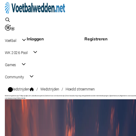
Inloggen
Registreren
Voetbal
WK 2026 Pool
Games
Community
Wedstrijden
/
Wedstrijden
/
Hoedd stroemmen
Wat kost gokken jou? Stop op tijd | 18+ | loketkansspel.nl | Gokken kan verslavend zijn | Deze boodschap mag niet gedeeld worden met minderjarigen | Speel bewust | Algemene voorwaarde
van toepassing | #Advertentie
1. Divisjon
, Noorwegen
Hoedd
1. Divisjon
, Noorwegen
16 aug 15:00