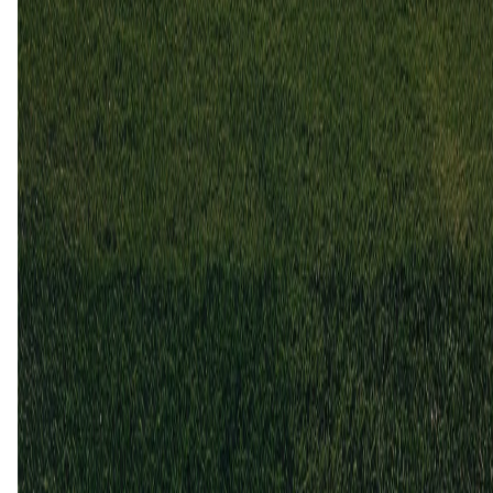
0
3
8 mei
2016
Stroemmen
Hoedd
2
1
25 okt
2015
Hoedd
Stroemmen
1
1
6 apr
2015
Stroemmen
Hoedd
0
1
Hoedd (2)
40%
Gelijk (1)
20%
Stroemmen (2)
40%