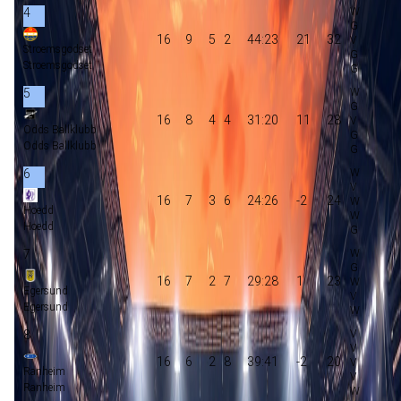
4
16
9
5
2
44:23
21
32
Stroemsgodset
Stroemsgodset
5
16
8
4
4
31:20
11
28
Odds Ballklubb
Odds Ballklubb
6
16
7
3
6
24:26
-2
24
Hoedd
Hoedd
7
16
7
2
7
29:28
1
23
Egersund
Egersund
8
16
6
2
8
39:41
-2
20
Ranheim
Ranheim