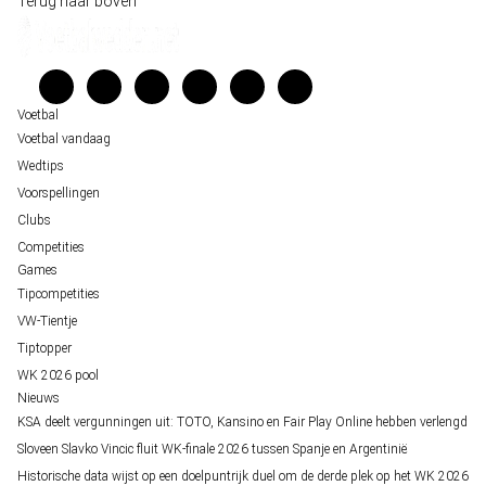
Terug naar boven
Belfast decor voor de loting van EK 2028 kwalificatie
Kenniscentrum
Unai Simón favoriet voor gouden handschoen op WK 2026, maar Nederlandse 
Veelgestelde vragen
staat buitenspel
Verantwoord wedden
Over ons
Voetbal
Voetbal vandaag
Wedtips
Voorspellingen
Clubs
Competities
Games
Tipcompetities
VW-Tientje
Tiptopper
WK 2026 pool
Nieuws
KSA deelt vergunningen uit: TOTO, Kansino en Fair Play Online hebben verlengd
Sloveen Slavko Vincic fluit WK-finale 2026 tussen Spanje en Argentinië
Historische data wijst op een doelpuntrijk duel om de derde plek op het WK 2026