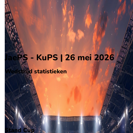
KuPS
Alle wedstrijden
JaePS - KuPS
Opstellingen
Voorspelling
Voorbeschouwing
JaePS - KuPS | 26 mei 2026
Wedstrijd statistieken
Verloop
Statistieken
Eindscore (0 - 1)
Eerste helft
Tweede helft
72'
O. Ruoppi
Stand Cup