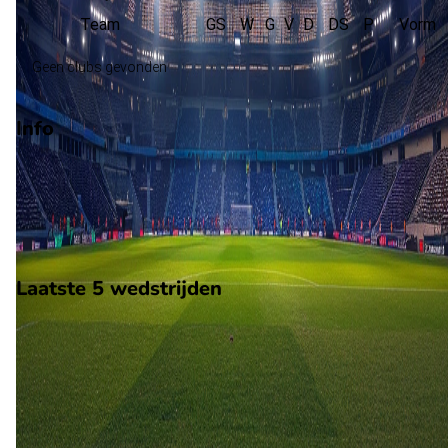
Team
GS
W
G
V
D
DS
P
Vorm
Geen clubs gevonden
Info
Op 26 mei 2026 gaat JaePS de strijd aan met KuPS. De
wedstrijd wordt afgetrapt om 15:30 en wordt gespeeld in de
Finland Cup 1.
Stadion: Onbekend
Scheidsrechter: Onbekend
Laatste 5 wedstrijden
H2H
JaePS
KuPS
26 mei
2026
JaePS