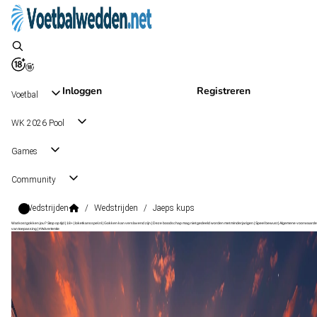
Inloggen
Registreren
Voetbal
WK 2026 Pool
Games
Community
Wedstrijden
/
Wedstrijden
/
Jaeps kups
Wat kost gokken jou? Stop op tijd | 18+ | loketkansspel.nl | Gokken kan verslavend zijn | Deze boodschap mag niet gedeeld worden met minderjarigen | Speel bewust | Algemene voorwaarde
van toepassing | #Advertentie
Cup
, Finland
JaePS
Cup
, Finland
0 - 1