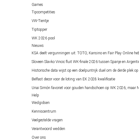
Games
Tipcompetities
VW-Tientje
Tiptopper
WK 2026 pool
Nieuws
KSA deelt vergunningen uit: TOTO, Kansino en Fair Play Online he
Sloveen Slavko Vincic fluit WK-finale 2026 tussen Spanje en Argenti
Historische data wijst op een doelpuntrijk duel om de derde plek 
Belfast decor voor de loting van EK 2028 kwalificatie
Unai Simón favoriet voor gouden handschoen op WK 2026, maar Ne
Help
Wedgidsen
Kenniscentrum
Veelgestelde vragen
Verantwoord wedden
Over ons