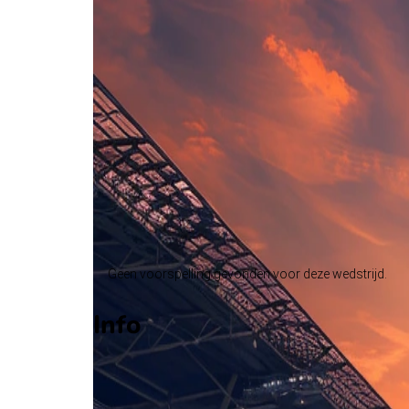
Lentigione
Serie D Grp. D Promotion Playoff
, Italië
3 - 2
Pro Palazzolo
Alle wedstrijden
Lentigione - Pro Palazzolo
Opstellingen
Voorspelling
Voorbeschouwing
Geen voorspelling gevonden voor deze wedstrijd.
Info
Op 10 mei 2026 gaat Lentigione de strijd aan met
Stadion: Onbekend
Scheidsrechter: Onbekend