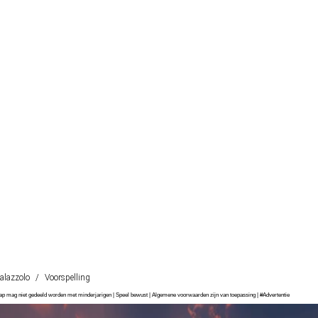
palazzolo
/
Voorspelling
chap mag niet gedeeld worden met minderjarigen | Speel bewust | Algemene voorwaarden zijn van toepassing | #Advertentie