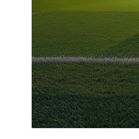
Pro Palazzolo
0
1
15 dec
2019
Lentigione
Pro Palazzolo
2
0
6 jan
2019
Lentigione
Pro Palazzolo
1
1
Lentigione (3)
60%
Gelijk (1)
20%
Pro Palazzolo (1)
20%
Voetbal
Voetbal vandaag