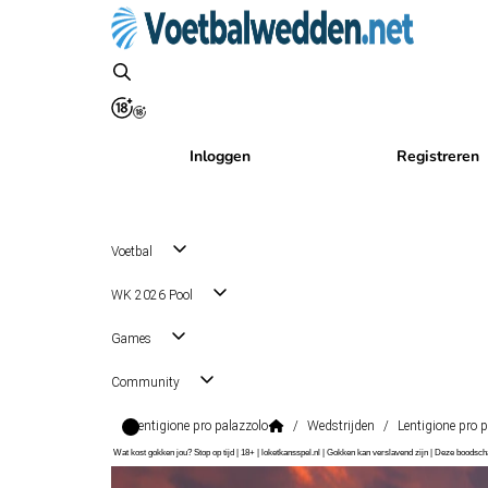
Inloggen
Registreren
Voetbal
WK 2026 Pool
Games
Community
Lentigione pro palazzolo
/
Wedstrijden
/
Lentigione pro 
Wat kost gokken jou? Stop op tijd | 18+ | loketkansspel.nl | Gokken kan verslavend zijn | Deze boods
Serie D Grp. D Promotion Playoff
, Italië