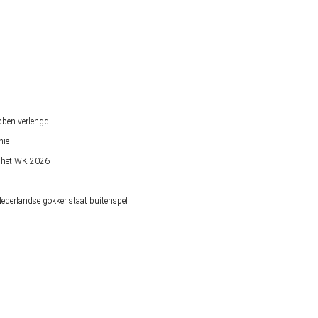
bben verlengd
nië
op het WK 2026
derlandse gokker staat buitenspel