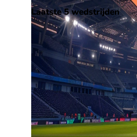
Laatste 5 wedstrijden
H2H
Lentigione
Pro Palazzolo
10 mei
2026
Lentigione
Pro Palazzolo
3
2
1 mrt
2026
Pro Palazzolo
Lentigione
1
2
26 okt
2025
Lentigione