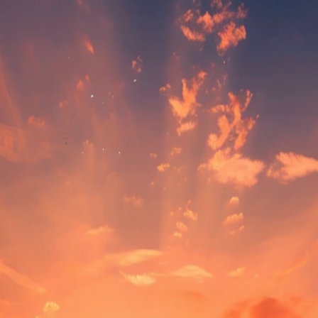
 Pro Palazzolo. De wedstrijd wordt afgetrapt om 14:00 en wordt 